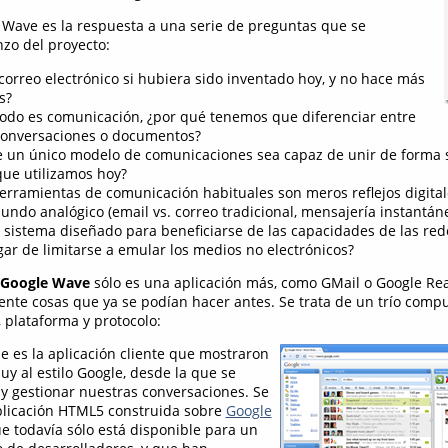
Wave es la respuesta a una serie de preguntas que se
zo del proyecto:
correo electrónico si hubiera sido inventado hoy, y no hace más
s?
 todo es comunicación, ¿por qué tenemos que diferenciar entre
 conversaciones o documentos?
e un único modelo de comunicaciones sea capaz de unir de forma s
ue utilizamos hoy?
erramientas de comunicación habituales son meros reflejos digital
ndo analógico (email vs. correo tradicional, mensajería instantáne
 sistema diseñado para beneficiarse de las capacidades de las re
gar de limitarse a emular los medios no electrónicos?
Google Wave
sólo es una aplicación más, como GMail o Google Re
ente cosas que ya se podían hacer antes. Se trata de un trío compu
 plataforma y protocolo:
e es la aplicación cliente que mostraron
uy al estilo Google, desde la que se
 y gestionar nuestras conversaciones. Se
plicación HTML5 construida sobre
Google
ue todavía sólo está disponible para un