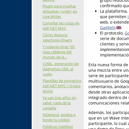
grupo reducido
confirmado qu
Plugin para insertar
La plataforma, 
etiquetas <code> en
Live Writer
que permiten
web, o extende
Compilar las vistas en
Gadgets
.
ASP.NET MVC
El protocolo,
Go
Cómo depurar
serie de docum
selectores jQuery
clientes y serv
Y todavía otras 101
implementacione
citas célebres del
implementación
mundo de la...
yUML, generación de
Esta nueva forma de 
diagramas UML al
una mezcla entre un
vuelo
serie de participante
Plantillas de proyectos
multiusuario de Goog
ASP.NET MVC 1.0 para
comentarios, anotac
NUnit
desde otras aplicacio
integrado dentro de 
Ya van tres años sin
comunicaciones rela
saber nada de la
variable
Además, los particip
NDepend, analiza a
que en un Wave inter
fondo tu código
participante, lo cual
Palabras malditas
una demo de Rosy, un