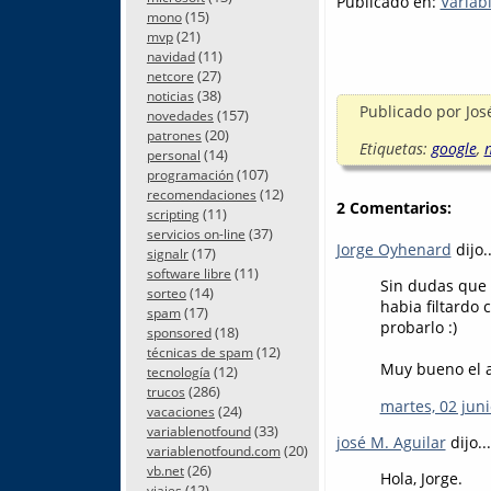
Publicado en:
Variab
(15)
mono
(21)
mvp
(11)
navidad
(27)
netcore
(38)
noticias
Publicado por
Jos
(157)
novedades
(20)
patrones
Etiquetas:
google
,
n
(14)
personal
(107)
programación
(12)
recomendaciones
2 Comentarios:
(11)
scripting
(37)
servicios on-line
Jorge Oyhenard
dijo..
(17)
signalr
(11)
software libre
Sin dudas que 
(14)
sorteo
habia filtardo 
(17)
spam
probarlo :)
(18)
sponsored
(12)
técnicas de spam
Muy bueno el ar
(12)
tecnología
(286)
trucos
martes, 02 juni
(24)
vacaciones
(33)
variablenotfound
josé M. Aguilar
dijo...
(20)
variablenotfound.com
(26)
vb.net
Hola, Jorge.
(12)
viajes