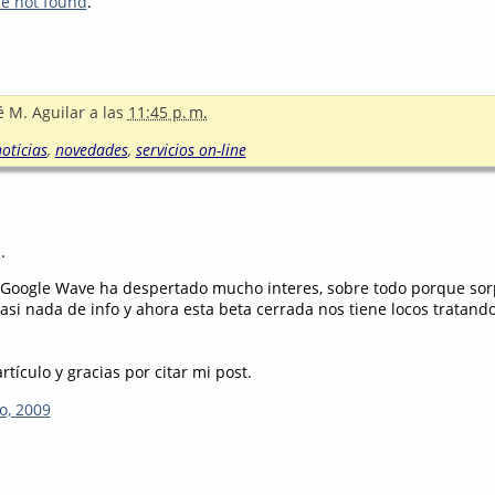
le not found
.
é M. Aguilar
a las
11:45 p. m.
oticias
,
novedades
,
servicios on-line
.
Google Wave ha despertado mucho interes, sobre todo porque sor
casi nada de info y ahora esta beta cerrada nos tiene locos tratand
tículo y gracias por citar mi post.
o, 2009