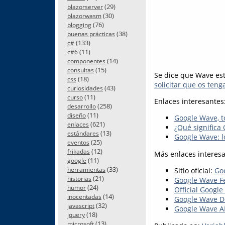
(29)
blazorserver
(30)
blazorwasm
(76)
blogging
(38)
buenas prácticas
(133)
c#
(11)
c#6
(14)
componentes
(15)
consultas
Se dice que Wave est
(18)
css
solicitar que os ten
(43)
curiosidades
(11)
curso
Enlaces interesantes
(258)
desarrollo
(11)
diseño
Google Wave, to
(621)
enlaces
¿Qué significa
(13)
estándares
Google Wave: l
(25)
eventos
(12)
frikadas
Más enlaces interesan
(11)
google
(33)
herramientas
Sitio oficial:
Go
(21)
historias
Google Wave Fe
(24)
humor
Official Googl
(14)
inocentadas
Google Wave De
(32)
javascript
Google Wave AP
(18)
jquery
(13)
microsoft