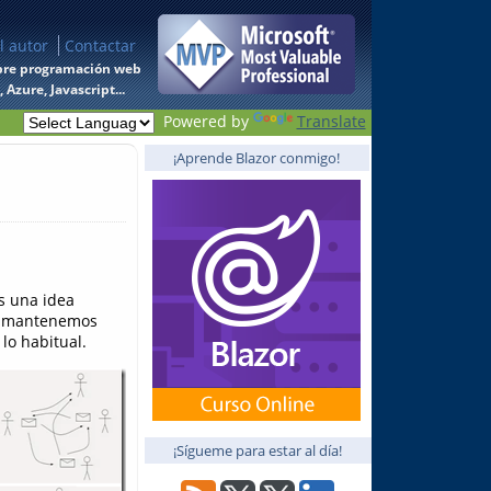
l autor
Contactar
 sobre programación web
Azure, Javascript...
Powered by
Translate
¡Aprende Blazor conmigo!
s una idea
ue mantenemos
lo habitual.
¡Sígueme para estar al día!