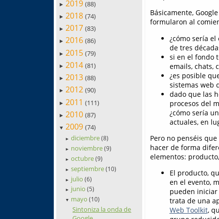
2019
(88)
►
Básicamente, Google 
2018
(74)
►
formularon al comien
2017
(83)
►
¿cómo sería el 
2016
(86)
►
de tres década
2015
(79)
►
si en el fondo
2014
(81)
emails, chats,
►
¿es posible qu
2013
(88)
►
sistemas web q
2012
(90)
►
dado que las h
2011
(111)
procesos del mu
►
¿cómo sería un
2010
(87)
►
actuales, en lu
2009
(74)
▼
diciembre
Pero no penséis que
(8)
►
hacer de forma difer
noviembre
(9)
►
elementos: producto,
octubre
(9)
►
septiembre
(10)
►
El producto, qu
julio
(6)
►
en el evento, m
junio
(5)
pueden iniciar
►
mayo
(10)
trata de una a
▼
Sintoniza la onda de
Web Toolkit
, q
Google