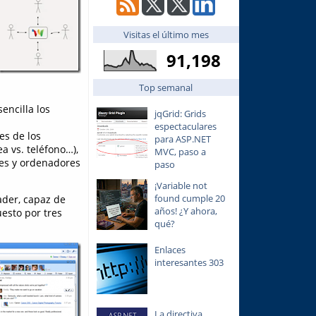
Visitas el último mes
91,198
Top semanal
encilla los
jqGrid: Grids
espectaculares
es de los
para ASP.NET
a vs. teléfono…),
MVC, paso a
des y ordenadores
paso
¡Variable not
found cumple 20
ader, capaz de
años! ¿Y ahora,
esto por tres
qué?
Enlaces
interesantes 303
La directiva