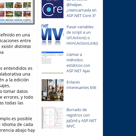
@helper,
¿reencarnada en
ASP.NET Core 3?
Pasar variables
de script a un
definido en una
Url.Action() o
icaciones entre
Html.ActionLink()
existir distintas
na
Llamar a
métodos
estáticos con
os entendidos es
ASP.NET Ajax
olaborativa una
én a la edición
Enlaces
ajes,
interesantes 656
o tomar datos
e errores, y todo
as todas las
Borrado de
registros con
emplo es posible
jqGrid y ASP.NET
l idioma de cada
MVC
ferencia abajo hay