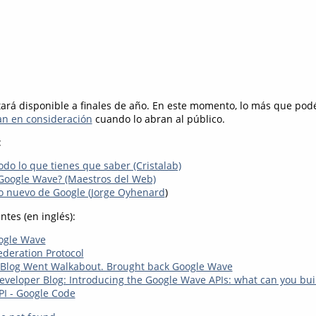
ará disponible a finales de año. En este momento, lo más que podé
gan en consideración
cuando lo abran al público.
:
do lo que tienes que saber (Cristalab)
 Google Wave? (Maestros del Web)
o nuevo de Google (Jorge Oyhenard
)
tes (en inglés):
ogle Wave
deration Protocol
e Blog Went Walkabout. Brought back Google Wave
veloper Blog: Introducing the Google Wave APIs: what can you bui
I - Google Code