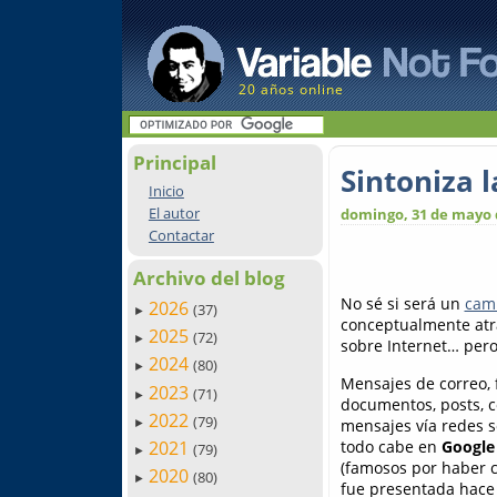
20 años online
Principal
Sintoniza 
Inicio
El autor
domingo, 31 de mayo 
Contactar
Archivo del blog
No sé si será un
camb
2026
(37)
►
conceptualmente atr
2025
(72)
►
sobre Internet… per
2024
(80)
►
Mensajes de correo, 
2023
(71)
►
documentos, posts, c
2022
(79)
mensajes vía redes s
►
todo cabe en
Google
2021
(79)
►
(famosos por haber 
2020
(80)
►
fue presentada hace 