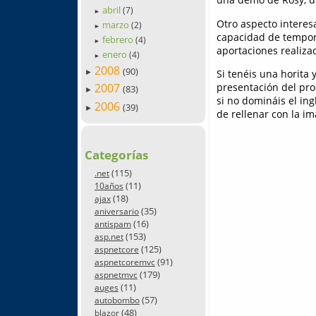
abril
(7)
►
Otro aspecto interes
marzo
(2)
►
capacidad de tempora
febrero
(4)
►
aportaciones realiza
enero
(4)
►
2008
(90)
Si tenéis una horita 
►
presentación del pro
2007
(83)
►
si no domináis el ing
2006
(39)
►
de rellenar con la i
Categorías
(115)
.net
(11)
10años
(18)
ajax
(35)
aniversario
(16)
antispam
(153)
asp.net
(125)
aspnetcore
(91)
aspnetcoremvc
(179)
aspnetmvc
(11)
auges
(57)
autobombo
(48)
blazor