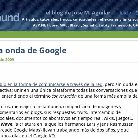
el blog de José M. Aguilar
Inicio
E
Artículos, tutoriales, trucos, curiosidades, reflexiones y links
ASP.NET Core, MVC, Blazor, SignalR, Entity Framework, C#, 
la onda de Google
de 2009
io en la forma de comunicarse a través de la red
, pero sin duda e
activa: unir en una única plataforma todas las conversaciones q
o entendiendo el término
conversación
de una forma más amplia de 
foros, mensajería instantánea, compartición de imágenes y
omentarios en blogs, sus respuestas, twits, intercambio de
ociales, documentos colaborativos en tiempo real, wikis, juegos…
 Wave
, la criatura en la que los hermanos Lars y Jens Rasmussen
creado Google Maps) llevan trabajando más de dos años, y que
unos días en el Google I/O.