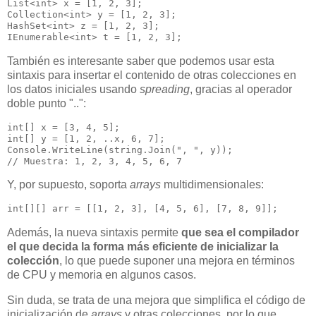
List<int> x = [1, 2, 3];

Collection<int> y = [1, 2, 3];

HashSet<int> z = [1, 2, 3];

También es interesante saber que podemos usar esta
sintaxis para insertar el contenido de otras colecciones en
los datos iniciales usando
spreading
, gracias al operador
doble punto "..":
int[] x = [3, 4, 5];

int[] y = [1, 2, ..x, 6, 7];

Console.WriteLine(string.Join(", ", y)); 

Y, por supuesto, soporta
arrays
multidimensionales:
Además, la nueva sintaxis permite
que sea el compilador
el que decida la forma más eficiente de inicializar la
colección
, lo que puede suponer una mejora en términos
de CPU y memoria en algunos casos.
Sin duda, se trata de una mejora que simplifica el código de
inicialización de
arrays
y otras colecciones, por lo que