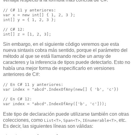
// C# 11 y anteriores:

var x = new int[] { 1, 2, 3 };

int[] y = { 1, 2, 3 };

// C# 12:

Sin embargo, en el siguiente código veremos que esta
nueva sintaxis cobra más sentido, porque el parámetro del
método al que se está llamando recibe un
array
de
caracteres y la inferencia de tipos puede detectarlo. Esto no
había una mejor forma de especificarlo en versiones
anteriores de C#:
// En C# 11 y anteriores:

var index = "abcd".IndexOfAny(new[] { 'b', 'c'})

// En C# 12:

Este tipo de declaración puede utilizarse también con otras
colecciones, como
,
,
, etc.
List<T>
Span<T>
IEnumerable<T>
Es decir, las siguientes líneas son válidas: