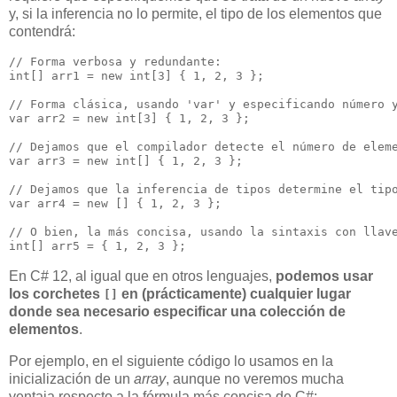
y, si la inferencia no lo permite, el tipo de los elementos que
contendrá:
// Forma verbosa y redundante:

int[] arr1 = new int[3] { 1, 2, 3 };

// Forma clásica, usando 'var' y especificando número y
var arr2 = new int[3] { 1, 2, 3 };

// Dejamos que el compilador detecte el número de eleme
var arr3 = new int[] { 1, 2, 3 };

// Dejamos que la inferencia de tipos determine el tipo
var arr4 = new [] { 1, 2, 3 };

// O bien, la más concisa, usando la sintaxis con llave
En C# 12, al igual que en otros lenguajes,
podemos usar
los corchetes
en (prácticamente) cualquier lugar
[]
donde sea necesario especificar una colección de
elementos
.
Por ejemplo, en el siguiente código lo usamos en la
inicialización de un
array
, aunque no veremos mucha
ventaja respecto a la fórmula más concisa de C#: