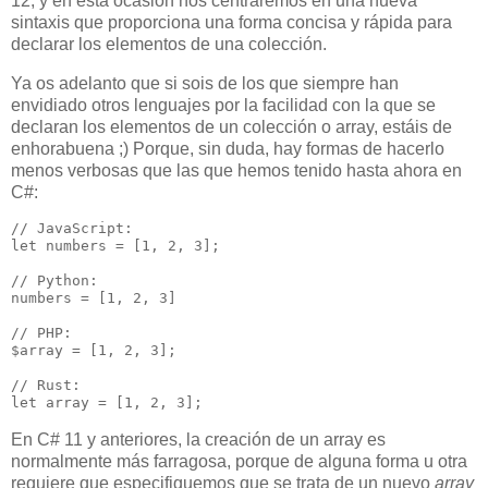
12, y en esta ocasión nos centraremos en una nueva
sintaxis que proporciona una forma concisa y rápida para
declarar los elementos de una colección.
Ya os adelanto que si sois de los que siempre han
envidiado otros lenguajes por la facilidad con la que se
declaran los elementos de un colección o array, estáis de
enhorabuena ;) Porque, sin duda, hay formas de hacerlo
menos verbosas que las que hemos tenido hasta ahora en
C#:
// JavaScript:

let numbers = [1, 2, 3];

// Python:

numbers = [1, 2, 3]

// PHP:

$array = [1, 2, 3];

// Rust:

En C# 11 y anteriores, la creación de un array es
normalmente más farragosa, porque de alguna forma u otra
requiere que especifiquemos que se trata de un nuevo
array