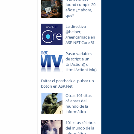
found cumple 20
años! ¿Y ahora,
qué?
La directiva
@helper,
¿reencarnada en
ASP.NET Core 3?
Pasar variables
de script a un
Url.Action() o
Html.ActionLink()
Evitar el postback al pulsar un
botón en ASP.Net
Otras 101 citas
célebres del
mundo de la
informática
101 citas célebres
del mundo de la
informática