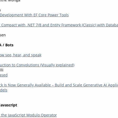
n
 Development With EF Core Power Tools
 Compact with .NET 7/8 and Entity Framework (Classic) with Databa
nsen
A / Bots
w see, hear, and speak
uction to Convolutions (Visually explained)
li
eased
 Is Now Generally Available – Build and Scale Generative AI Appli
dels
Javascript
the JavaScript Modulo Operator