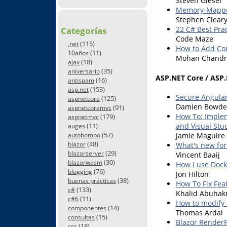
Steven Giesel
Memory-Mapped
Stephen Clear
22 C# Best Prac
Categorías
Code Maze
(115)
.net
How to Add Co
(11)
10años
Mohan Chandr
(18)
ajax
(35)
aniversario
ASP.NET Core / ASP.
(16)
antispam
(153)
asp.net
Secure Angular
(125)
aspnetcore
Damien Bowd
(91)
aspnetcoremvc
How To: Implem
(179)
aspnetmvc
and Visual Stu
(11)
auges
(57)
Jamie Maguire
autobombo
(48)
What's new for
blazor
(29)
blazorserver
Vincent Baaij
(30)
blazorwasm
How I use Dock
(76)
blogging
Jon Hilton
(38)
buenas prácticas
How To Fix Fea
(133)
c#
Khalid Abuha
(11)
c#6
How to modify
(14)
componentes
Thomas Ardal
(15)
consultas
Blazor Render
(18)
css