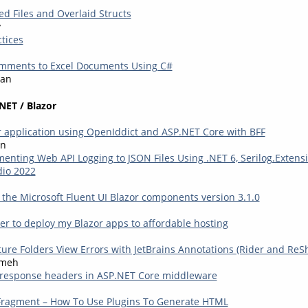
 Files and Overlaid Structs
y
tices
mments to Excel Documents Using C#
an
NET / Blazor
 application using OpenIddict and ASP.NET Core with BFF
en
enting Web API Logging to JSON Files Using .NET 6, Serilog.Extensi
dio 2022
 the Microsoft Fluent UI Blazor components version 3.1.0
er to deploy my Blazor apps to affordable hosting
ture Folders View Errors with JetBrains Annotations (Rider and ReS
kmeh
 response headers in ASP.NET Core middleware
Fragment – How To Use Plugins To Generate HTML