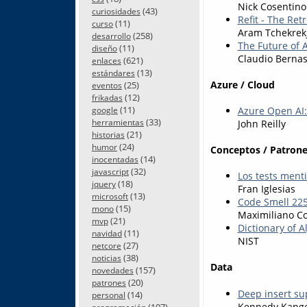
Nick Cosentino
(43)
curiosidades
Refit - The Retr
(11)
curso
Aram Tchekrek
(258)
desarrollo
The Future of 
(11)
diseño
Claudio Bernas
(621)
enlaces
(13)
estándares
Azure / Cloud
(25)
eventos
(12)
frikadas
(11)
Azure Open AI:
google
(33)
herramientas
John Reilly
(21)
historias
(24)
humor
Conceptos / Patrone
(14)
inocentadas
(32)
javascript
Los tests ment
(18)
jquery
Fran Iglesias
(13)
microsoft
Code Smell 225
(15)
mono
Maximiliano Co
(21)
mvp
Dictionary of 
(11)
navidad
NIST
(27)
netcore
(38)
noticias
Data
(157)
novedades
(20)
patrones
Deep insert su
(14)
personal
Kennedy Kang
(107)