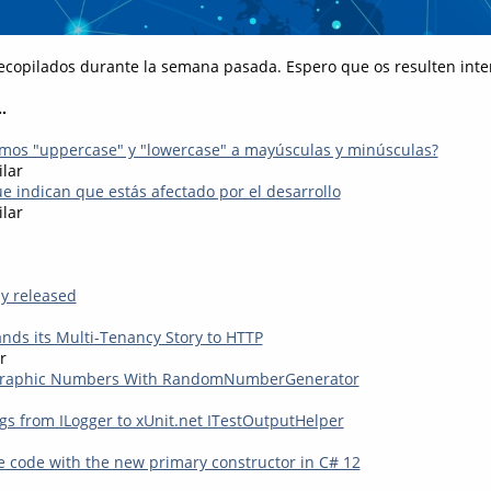
recopilados durante la semana pasada. Espero que os resulten inter
.
mos "uppercase" y "lowercase" a mayúsculas y minúsculas?
ilar
e indican que estás afectado por el desarrollo
ilar
lly released
nds its Multi-Tenancy Story to HTTP
r
graphic Numbers With RandomNumberGenerator
ogs from ILogger to xUnit.net ITestOutputHelper
te code with the new primary constructor in C# 12