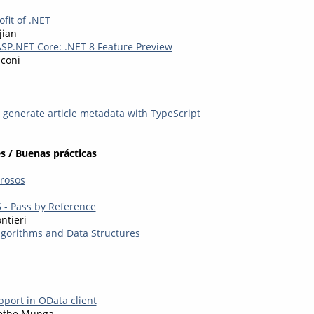
ofit of .NET
jian
ASP.NET Core: .NET 8 Feature Preview
coni
 generate article metadata with TypeScript
s / Buenas prácticas
irosos
 - Pass by Reference
ntieri
Algorithms and Data Structures
pport in OData client
ethe Munga