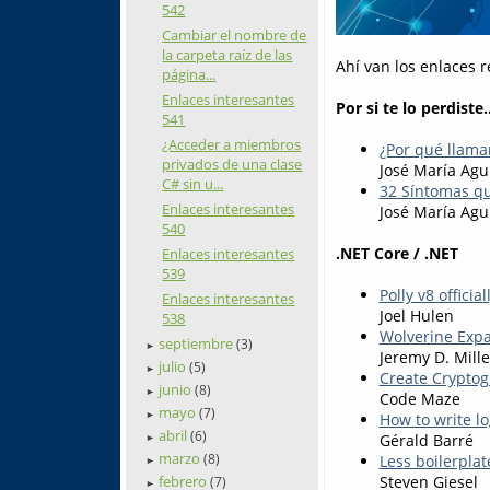
542
Cambiar el nombre de
la carpeta raíz de las
Ahí van los enlaces 
página...
Enlaces interesantes
Por si te lo perdiste..
541
¿Acceder a miembros
¿Por qué llama
privados de una clase
José María Agu
C# sin u...
32 Síntomas qu
Enlaces interesantes
José María Agu
540
.NET Core / .NET
Enlaces interesantes
539
Polly v8 officia
Enlaces interesantes
Joel Hulen
538
Wolverine Expa
septiembre
(3)
►
Jeremy D. Mille
julio
(5)
►
Create Crypto
junio
(8)
►
Code Maze
mayo
(7)
►
How to write l
abril
(6)
Gérald Barré
►
marzo
(8)
Less boilerpla
►
febrero
Steven Giesel
(7)
►