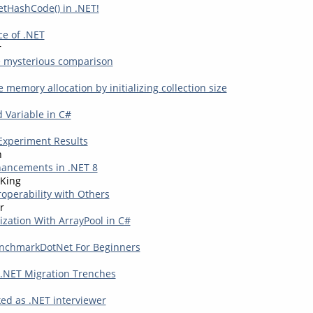
etHashCode() in .NET!
e of .NET
r
e mysterious comparison
 memory allocation by initializing collection size
 Variable in C#
Experiment Results
n
ancements in .NET 8
King
roperability with Others
r
ation With ArrayPool in C#
nchmarkDotNet For Beginners
 .NET Migration Trenches
ked as .NET interviewer