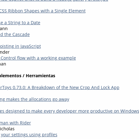
CSS Ribbon Shapes with a Single Element
se a String to a Date
mann
nd the Cascade
isting in JavaScript
mder
Control flow with a working example
nan
plementos / Herramientas
rToys 0.73.0: A Breakdown of the New Crop And Lock App
ling makes the allocations go away
es designed to make every developer more productive on Windows
man with Rider
icholas
your settings using profiles