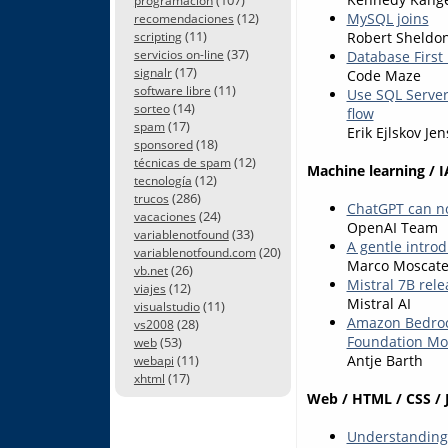
programación
MySQL joins
(12)
recomendaciones
(11)
Robert Sheldo
scripting
(37)
Database First
servicios on-line
(17)
signalr
Code Maze
(11)
software libre
Use SQL Server
(14)
sorteo
flow
(17)
spam
Erik Ejlskov Je
(18)
sponsored
(12)
técnicas de spam
Machine learning / I
(12)
tecnología
(286)
trucos
ChatGPT can no
(24)
vacaciones
OpenAI Team
(33)
variablenotfound
A gentle introd
(20)
variablenotfound.com
Marco Moscatel
(26)
vb.net
Mistral 7B rel
(12)
viajes
Mistral AI
(11)
visualstudio
Amazon Bedrock
(28)
vs2008
Foundation Mo
(53)
web
Antje Barth
(11)
webapi
(17)
xhtml
Web / HTML / CSS / 
Understanding 