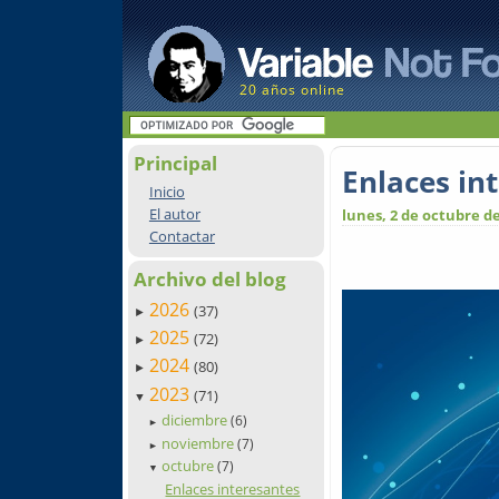
20 años online
Principal
Enlaces in
Inicio
El autor
lunes, 2 de octubre d
Contactar
Archivo del blog
2026
(37)
►
2025
(72)
►
2024
(80)
►
2023
(71)
▼
diciembre
(6)
►
noviembre
(7)
►
octubre
(7)
▼
Enlaces interesantes