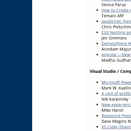
Senna Parsa
How to Create 
Temani Afif
JavaScript: Par
Chris Pietsch
CSS Nesting a
Jen Simmons
Demystifying Ho
Arindam Maju
Angular — New 
Madhu Sudha
Visual Studio / Com
Microsoft Powe
Mark W. Kaelin
A unit of profi
Nik Karpinsky
New experienc
Mike Harsh
Replacing Post
Dave Megins N
VS Code–Share 