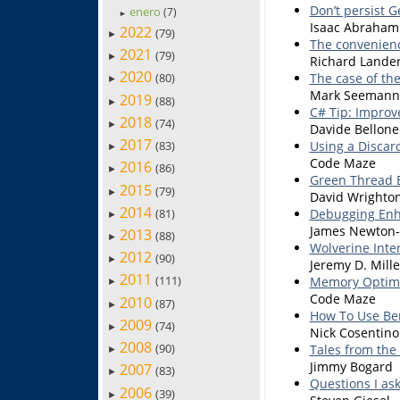
Don’t persist G
enero
(7)
►
Isaac Abraham
2022
(79)
►
The convenienc
2021
(79)
►
Richard Lande
2020
(80)
The case of th
►
Mark Seemann
2019
(88)
►
C# Tip: Improve
2018
(74)
►
Davide Bellone
2017
(83)
Using a Discard
►
Code Maze
2016
(86)
►
Green Thread 
2015
(79)
►
David Wrighto
2014
(81)
Debugging Enh
►
James Newton-
2013
(88)
►
Wolverine Inte
2012
(90)
►
Jeremy D. Mille
2011
(111)
Memory Optimiz
►
Code Maze
2010
(87)
►
How To Use Be
2009
(74)
►
Nick Cosentino
2008
(90)
Tales from the
►
Jimmy Bogard
2007
(83)
►
Questions I as
2006
(39)
►