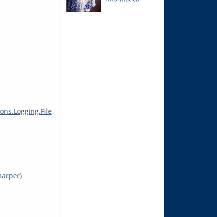
ons.Logging.File
harper)