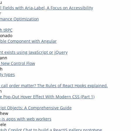
u
 Fields with Aria-Label, A Focus on Accessibility
r
rmance Optimization
th tRPC
donado
able Component with Angular
t exists using JavaScript or jQuery
mann
 New Control Flow
gh
ty types
call order matter? The Rules of React Hooks explained.
n
e Pop-Out Hover Effect With Modern CSS (Part 1)
ript Objects: A Comprehensive Guide
thew
.js apps with web workers
ele
ub Copilot Chat to build a ReactJS gallery prototype