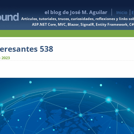
el blog de José M. Aguilar
Inicio
E
Artículos, tutoriales, trucos, curiosidades, reflexiones y links
ASP.NET Core, MVC, Blazor, SignalR, Entity Framework, C#, 
teresantes 538
e 2023