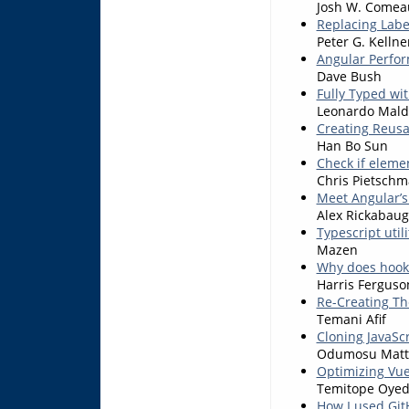
Josh W. Comea
Replacing Label
Peter G. Kellne
Angular Perfo
Dave Bush
Fully Typed wi
Leonardo Mal
Creating Reus
Han Bo Sun
Check if elemen
Chris Pietsch
Meet Angular’s
Alex Rickabau
Typescript utili
Mazen
Why does hook 
Harris Ferguso
Re-Creating Th
Temani Afif
Cloning JavaSc
Odumosu Mat
Optimizing Vue
Temitope Oyed
How I used GitH