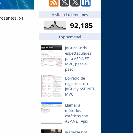
Visitas el último mes
esantes. :-)
92,185
Top semanal
jqGrid: Grids
espectaculares
para ASP.NET
MVC, paso a
paso
Borrado de
registros con
jqGrid y ASP.NET
MVC
Llamar a
métodos
estáticos con
ASP.NET Ajax
¡Variable not