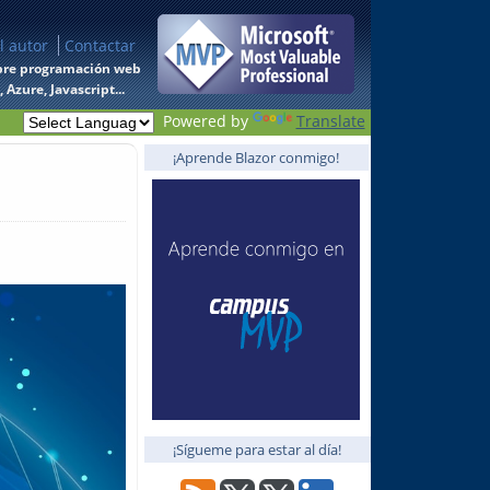
l autor
Contactar
 sobre programación web
Azure, Javascript...
Powered by
Translate
¡Aprende Blazor conmigo!
¡Sígueme para estar al día!