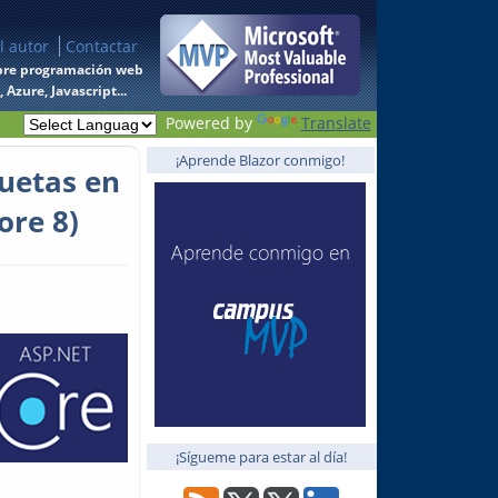
l autor
Contactar
 sobre programación web
Azure, Javascript...
Powered by
Translate
¡Aprende Blazor conmigo!
uetas en
ore 8)
¡Sígueme para estar al día!