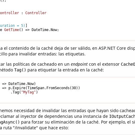
();

Controller
 : 
Controller


Duration = 5)
]

me 
GetTime
()
 => DateTime.Now;

sa el contenido de la caché deja de ser válido, en ASP.NET Core d
lo para invalidar entradas: las etiquetas.
car las políticas de cacheado en un
endpoint
con el extensor
Cache
 método
para etiquetar la entrada en la caché:
Tag()
 => DateTime.Now)

p => p.Expire(TimeSpan.FromSeconds(
30
))

      .Tag(
"MyTag"
)

enemos necesidad de invalidar las entradas que hayan sido cache
eclamar al inyector de dependencias una instancia de
IOutputCac
para forzar su eliminación de la caché. Por ejemplo, el s
agAsync()
a ruta "/invalidate" que hace esto: