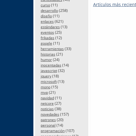
Artículos más recien
(11)
curso
(258)
desarrollo
(11)
diseño
(621)
enlaces
(13)
estándares
(25)
eventos
(12)
frikadas
(11)
google
(33)
herramientas
(21)
historias
(24)
humor
(14)
inocentadas
(32)
javascript
(18)
jquery
(13)
microsoft
(15)
mono
(21)
mvp
(11)
navidad
(27)
netcore
(38)
noticias
(157)
novedades
(20)
patrones
(14)
personal
(107)
programación
(12)