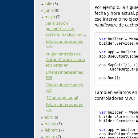
julio
(5)
►
Por ejemplo, la sigu
junio
(8)
►
fecha y hora actual,
mayo
(7)
▼
ese intervalo no eje
Serialización
middleware
de cache
polimórfica con
System.Text.Json en ...
var
 builder = WebA
Enlaces interesantes
builder.Services.A
529
var
 app = builder.
Purgar entradas de
app.UseOutputCache
OutputCache usando
etiquetas en...
app.MapGet(
"/"
, ()
    .CacheOutput(
Enlaces interesantes
528
Enlaces interesantes
527
También veíamos en a
¡17 años por aquí!
controladores MVC:
Enlaces interesantes
526
var
 builder = WebA
abril
builder.Services.A
(6)
►
builder.Services.A
marzo
(8)
►
febrero
var
 app = builder.
(7)
►
app.UseOutputCache
enero
(7)
►