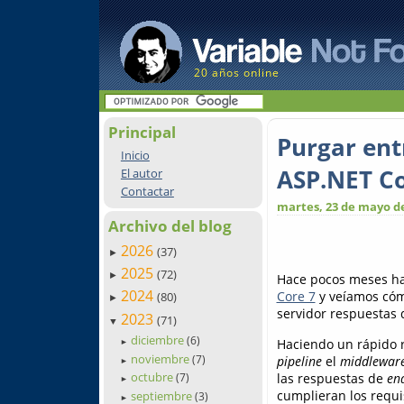
20 años online
Principal
Purgar ent
Inicio
ASP.NET Co
El autor
Contactar
martes, 23 de mayo d
Archivo del blog
2026
(37)
►
2025
(72)
►
Hace pocos meses h
2024
Core 7
y veíamos cómo
(80)
►
servidor respuestas 
2023
(71)
▼
diciembre
(6)
Haciendo un rápido re
►
noviembre
(7)
pipeline
el
middlewar
►
octubre
las respuestas de
en
(7)
►
cumplieran los requi
septiembre
(3)
►