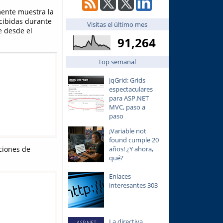
ente muestra la
ecibidas durante
Visitas el último mes
e desde el
91,264
Top semanal
jqGrid: Grids
espectaculares
para ASP.NET
MVC, paso a
paso
¡Variable not
found cumple 20
ciones de
años! ¿Y ahora,
qué?
Enlaces
interesantes 303
La directiva