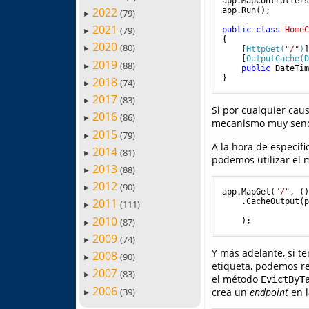
app.MapControllers
2022
app.Run();

(79)
►
2021
(79)
public
class
Home
►
{

2020
(80)
►
    [
HttpGet(
"/"
)
]
    [
OutputCache(
2019
(88)
►
public
 DateTi
2018
(74)
►
2017
(83)
►
Si por cualquier cau
2016
(86)
►
mecanismo muy sencil
2015
(79)
►
A la hora de especifi
2014
(81)
►
podemos utilizar el
2013
(88)
►
2012
(90)
►
app.MapGet(
"/"
, ()
2011
    .CacheOutput(
(111)
►
                 
2010
(87)
►
2009
(74)
►
Y más adelante, si t
2008
(90)
►
etiqueta, podemos r
2007
(83)
►
el método
EvictByT
2006
(39)
crea un
endpoint
en l
►