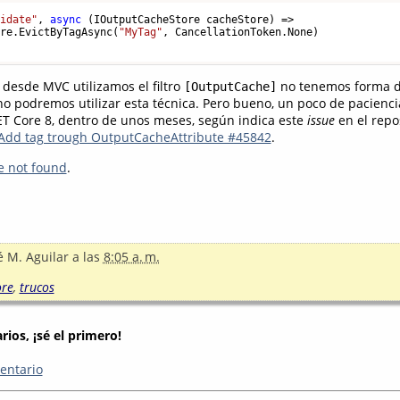
lidate"
, 
async
 (IOutputCacheStore cacheStore) => 

ore.EvictByTagAsync(
"MyTag"
, CancellationToken.None)

desde MVC utilizamos el filtro
no tenemos forma de
[OutputCache]
 no podremos utilizar esta técnica. Pero bueno, un poco de pacienci
T Core 8, dentro de unos meses, según indica este
issue
en el repos
Add tag trough OutputCacheAttribute #45842
.
e not found
.
é M. Aguilar
a las
8:05 a. m.
ore
,
trucos
ios, ¡sé el primero!
entario