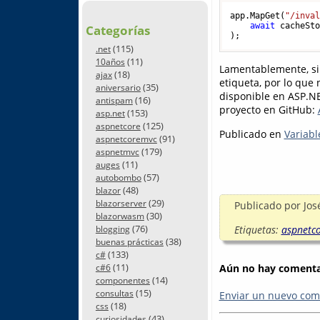
app.MapGet(
"/inva
await
 cacheSt
Categorías
(115)
.net
(11)
10años
Lamentablemente, si 
(18)
ajax
etiqueta, por lo que
(35)
aniversario
disponible en ASP.NE
(16)
antispam
proyecto en GitHub:
(153)
asp.net
(125)
aspnetcore
Publicado en
Variabl
(91)
aspnetcoremvc
(179)
aspnetmvc
(11)
auges
(57)
autobombo
(48)
blazor
(29)
blazorserver
Publicado por
Jos
(30)
blazorwasm
(76)
Etiquetas:
aspnetc
blogging
(38)
buenas prácticas
(133)
c#
(11)
Aún no hay comentar
c#6
(14)
componentes
(15)
consultas
Enviar un nuevo com
(18)
css
(43)
curiosidades