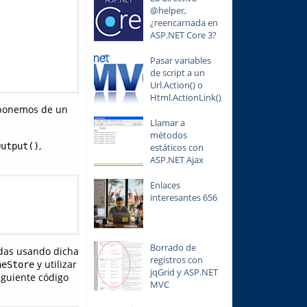
@helper,
¿reencarnada en
ASP.NET Core 3?
Pasar variables
de script a un
Url.Action() o
Html.ActionLink()
isponemos de un
Llamar a
métodos
,
Output()
estáticos con
ASP.NET Ajax
Enlaces
interesantes 656
Borrado de
adas usando dicha
registros con
y utilizar
heStore
jqGrid y ASP.NET
iguiente código
MVC