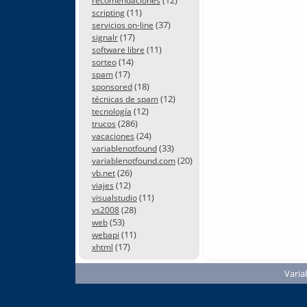
recomendaciones
(11)
scripting
(37)
servicios on-line
(17)
signalr
(11)
software libre
(14)
sorteo
(17)
spam
(18)
sponsored
(12)
técnicas de spam
(12)
tecnología
(286)
trucos
(24)
vacaciones
(33)
variablenotfound
(20)
variablenotfound.com
(26)
vb.net
(12)
viajes
(11)
visualstudio
(28)
vs2008
(53)
web
(11)
webapi
(17)
xhtml
Varia