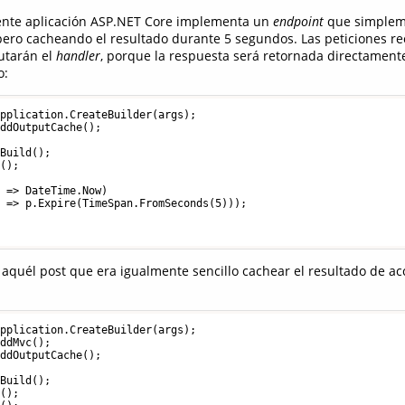
iente aplicación ASP.NET Core implementa un
endpoint
que simplem
 pero cacheando el resultado durante 5 segundos. Las peticiones r
cutarán el
handler
, porque la respuesta será retornada directament
o:
pplication.CreateBuilder(args);

ddOutputCache();

Build();

();

 => DateTime.Now)

p => p.Expire(TimeSpan.FromSeconds(
5
)));

quél post que era igualmente sencillo cachear el resultado de ac
pplication.CreateBuilder(args);

ddMvc();

ddOutputCache();

Build();

();
