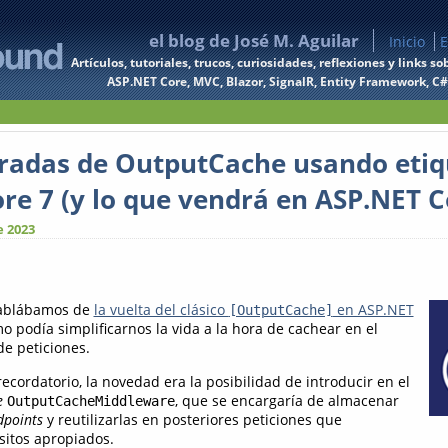
el blog de José M. Aguilar
Inicio
E
Artículos, tutoriales, trucos, curiosidades, reflexiones y links
ASP.NET Core, MVC, Blazor, SignalR, Entity Framework, C#, 
radas de OutputCache usando etiq
re 7 (y lo que vendrá en ASP.NET C
e 2023
ablábamos de
la vuelta del clásico
en ASP.NET
[OutputCache]
 podía simplificarnos la vida a la hora de cachear en el
de peticiones.
cordatorio, la novedad era la posibilidad de introducir en el
e
, que se encargaría de almacenar
OutputCacheMiddleware
dpoints
y reutilizarlas en posteriores peticiones que
sitos apropiados.