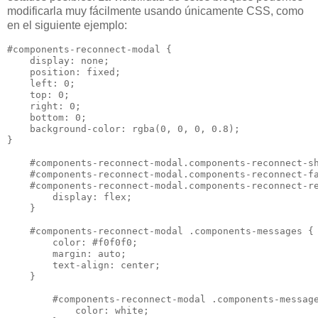
modificarla muy fácilmente usando únicamente CSS, como
en el siguiente ejemplo:
#components-reconnect-modal {

    display: none;

    position: fixed;

    left: 0;

    top: 0;

    right: 0;

    bottom: 0;

    background-color: rgba(0, 0, 0, 0.8);

}

    #components-reconnect-modal.components-reconnect-sh
    #components-reconnect-modal.components-reconnect-fa
    #components-reconnect-modal.components-reconnect-re
        display: flex;

    }

    #components-reconnect-modal .components-messages {

        color: #f0f0f0;

        margin: auto;

        text-align: center;

    }

        #components-reconnect-modal .components-message
            color: white;
