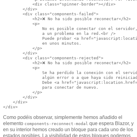
            <div class="spinner-border"></div>

        </div>

        <div class="components-failed">

            <h2>❌ No ha sido posible reconectar</h2>

            <p>

                No es posible conectar con el servidor,
                a un problema en la red.<br />

                Puede probar <a href="javascript:locati
                en unos minutos.

            </p>

        </div>

        <div class="components-rejected">

            <h2>❌ No ha sido posible reconectar</h2>

            <p>

                Se ha perdido la conexión con el servid
                algún error o a que haya sido reiniciad
                Debe <a href="javascript:location.href=
                para conectar de nuevo.

            </p>

        </div>

    </div>

Como podéis observar, simplemente hemos añadido el
elemento
que espera Blazor, y
components-reconnect-modal
en su interior hemos creado un bloque para cada uno de los
estados posibles. La visibilidad de estos bloques podemos