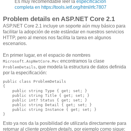
Es muy recomendable leer la
especificación
completa en https://tools.ietf.org/html/rfc7807
Problem details en ASP.NET Core 2.1
ASP.NET Core 2.1 incluye un soporte aún muy básico para
facilitar la adopción de este estándar en nuestros servicios
HTTP, pero al menos nos facilita la tarea en algunos
escenarios.
En primer lugar, en el espacio de nombres
encontramos la clase
Microsoft.AspNetCore.Mvc
, que modela la estructura de datos definida
ProblemDetails
por la especificación:
public
class
 ProblemDetails

{

public
string
 Type { 
get
; 
set
; }

public
string
 Title { 
get
; 
set
; }

public
int
? Status { 
get
; 
set
; }

public
string
 Detail { 
get
; 
set
; }

public
string
 Instance { 
get
; 
set
; }

}
Esto ya nos da la posibilidad de utilizarla directamente para
retornar al cliente
problem details
, por ejemplo como sigue: