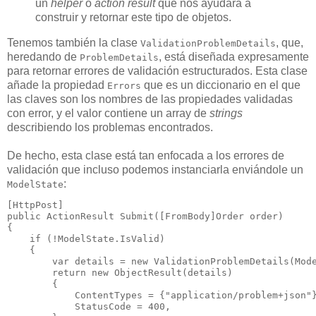
un
helper
o
action result
que nos ayudara a
construir y retornar este tipo de objetos.
Tenemos también la clase
, que,
ValidationProblemDetails
heredando de
, está diseñada expresamente
ProblemDetails
para retornar errores de validación estructurados. Esta clase
añade la propiedad
que es un diccionario en el que
Errors
las claves son los nombres de las propiedades validadas
con error, y el valor contiene un array de
strings
describiendo los problemas encontrados.
De hecho, esta clase está tan enfocada a los errores de
validación que incluso podemos instanciarla enviándole un
:
ModelState
public
 ActionResult 
Submit
([FromBody]Order order)

{

if
 (!ModelState.IsValid)

    {

var
 details = 
new
 ValidationProblemDetails(Mode
return
new
 ObjectResult(details)

        {

            ContentTypes = {
"application/problem+json"
}
            StatusCode = 
400
,
