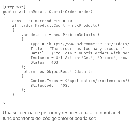
public
 ActionResult 
Submit
(Order order)

{

const
int
 maxProducts = 
10
;

if
 (order.ProductsCount > maxProducts)

    {

var
 details = 
new
 ProblemDetails()

        {

            Type = 
"https://www.b2bcommerce.com/orders
            Title = 
"The order has too many products"
,

            Detail = $
"You can't submit orders with mo
            Instance = Url.Action(
"Get"
, 
"Orders"
, 
new
            Status = 
403
        };

return
new
 ObjectResult(details)

        {

            ContentTypes = {
"application/problem+json"
}
            StatusCode = 
403
,

        };

    }

    ...

}
Una secuencia de petición y respuesta para comprobar el
funcionamiento del código anterior podría ser:
======================================================