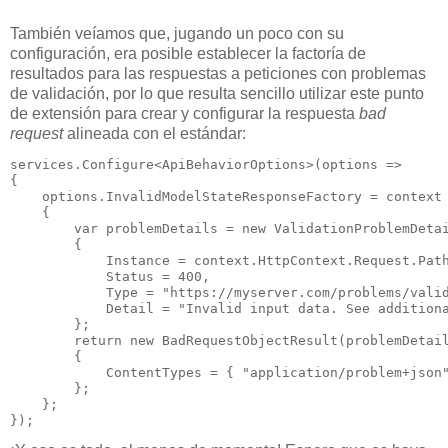
También veíamos que, jugando un poco con su
configuración, era posible establecer la factoría de
resultados para las respuestas a peticiones con problemas
de validación, por lo que resulta sencillo utilizar este punto
de extensión para crear y configurar la respuesta
bad
request
alineada con el estándar:
services.Configure<ApiBehaviorOptions>(options =>

{

    options.InvalidModelStateResponseFactory = context 
    {

var
 problemDetails = 
new
 ValidationProblemDetai
        {

            Instance = context.HttpContext.Request.Path
            Status = 
400
,

            Type = 
"https://myserver.com/problems/vali
            Detail = 
"Invalid input data. See addition
        };

return
new
 BadRequestObjectResult(problemDetail
        {

            ContentTypes = { 
"application/problem+json
        };

    };

});