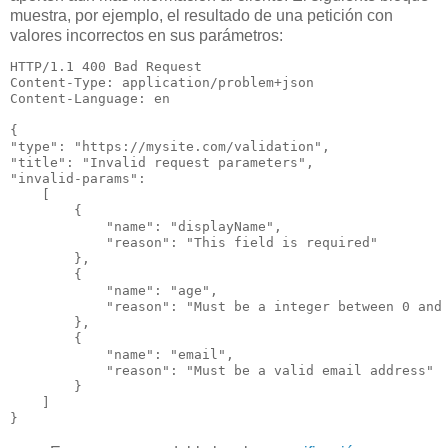
muestra, por ejemplo, el resultado de una petición con
valores incorrectos en sus parámetros:
HTTP/1.1 
400
 Bad Request
Content-Type
: 
application/problem+json
Content-Language
: 
en
{

"
type
": 
"https://mysite.com/validation"
,

"
title
": 
"Invalid request parameters"
,

"
invalid-params
": 

[ 

        {

            "
name
": 
"displayName"
,

            "
reason
": 
"This field is required"
},

        {

            "
name
": 
"age"
,

            "
reason
": 
"Must be a integer between 0 and
},

        {

            "
name
": 
"email"
,

            "
reason
": 
"Must be a valid email address"
}

} 