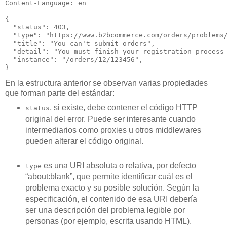
Content-Language
: 
en
{

  "
status
": 
403
,

  "
type
": 
"https://www.b2bcommerce.com/orders/problems
  "
title
": 
"You can't submit orders"
,

  "
detail
": 
"You must finish your registration process
  "
instance
": 
"/orders/12/123456"
,

}
En la estructura anterior se observan varias propiedades
que forman parte del estándar:
, si existe, debe contener el código HTTP
status
original del error. Puede ser interesante cuando
intermediarios como proxies u otros middlewares
pueden alterar el código original.
es una URI absoluta o relativa, por defecto
type
“about:blank”, que permite identificar cuál es el
problema exacto y su posible solución. Según la
especificación, el contenido de esa URI debería
ser una descripción del problema legible por
personas (por ejemplo, escrita usando HTML).