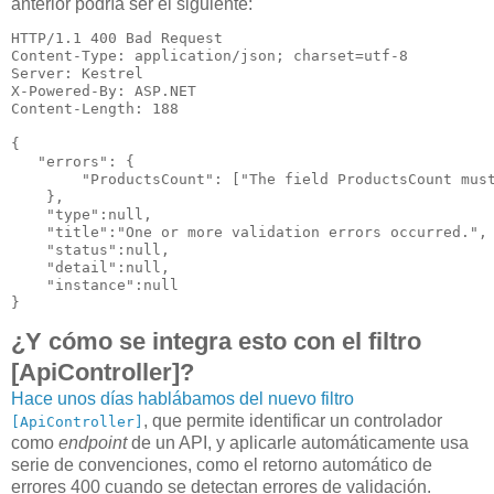
anterior podría ser el siguiente:
HTTP/1.1 
400
 Bad Request
Content-Type
: 
application/json; charset=utf-8
Server
: 
Kestrel
X-Powered-By
: 
ASP.NET
Content-Length
: 
188
{

   "
errors
": 
{

        "
ProductsCount
": 
[
"The field ProductsCount mus
}
,

    "
type
":
null
,

    "
title
":
"One or more validation errors occurred."
,

    "
status
":
null
,

    "
detail
":
null
,

    "
instance
":
null
}
¿Y cómo se integra esto con el filtro
[ApiController]?
Hace unos días hablábamos del nuevo filtro
, que permite identificar un controlador
[ApiController]
como
endpoint
de un API, y aplicarle automáticamente usa
serie de convenciones, como el retorno automático de
errores 400 cuando se detectan errores de validación.