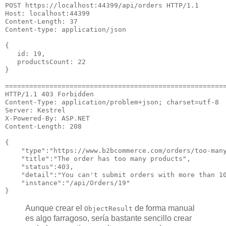
POST https:
//localhost:44399/api/orders HTTP/1.1
Host: localhost:
44399
Content
-Length
: 
37
Content
-type
: application/json

{

   id: 
19
,

   productsCount: 
22
} 

======================================================
HTTP/
1.1
403
 Forbidden

Content
-Type
: application/problem
+
json; charset
=
utf
-
8
Server: Kestrel

X
-Powered
-By
: ASP
.
NET

Content
-Length
: 
208
{

"type"
:
"https://www.b2bcommerce.com/orders/too-man
"title"
:
"The order has too many products"
,

"status"
:
403
,

"detail"
:
"You can't submit orders with more than 1
"instance"
:
"/api/Orders/19"
}
Aunque crear el
de forma manual
ObjectResult
es algo farragoso, sería bastante sencillo crear