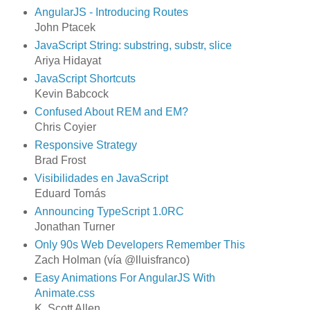
AngularJS - Introducing Routes
John Ptacek
JavaScript String: substring, substr, slice
Ariya Hidayat
JavaScript Shortcuts
Kevin Babcock
Confused About REM and EM?
Chris Coyier
Responsive Strategy
Brad Frost
Visibilidades en JavaScript
Eduard Tomás
Announcing TypeScript 1.0RC
Jonathan Turner
Only 90s Web Developers Remember This
Zach Holman (vía @lluisfranco)
Easy Animations For AngularJS With
Animate.css
K. Scott Allen