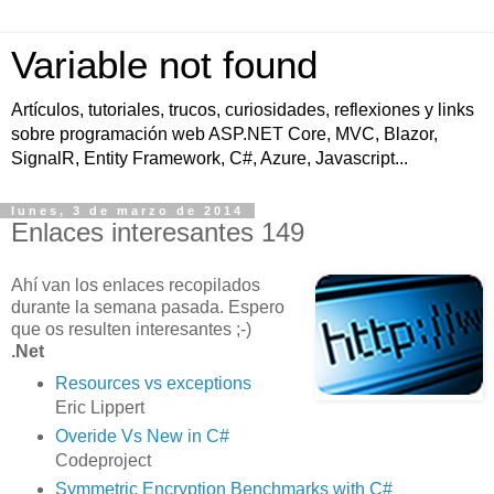
Variable not found
Artículos, tutoriales, trucos, curiosidades, reflexiones y links
sobre programación web ASP.NET Core, MVC, Blazor,
SignalR, Entity Framework, C#, Azure, Javascript...
lunes, 3 de marzo de 2014
Enlaces interesantes 149
Ahí van los enlaces recopilados
durante la semana pasada. Espero
que os resulten interesantes ;-)
.Net
Resources vs exceptions
Eric Lippert
Overide Vs New in C#
Codeproject
Symmetric Encryption Benchmarks with C#