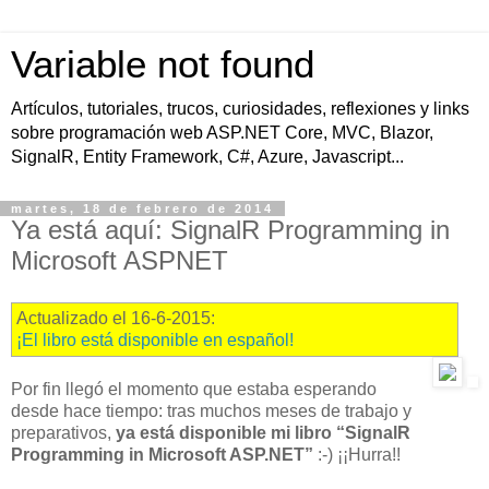
Variable not found
Artículos, tutoriales, trucos, curiosidades, reflexiones y links
sobre programación web ASP.NET Core, MVC, Blazor,
SignalR, Entity Framework, C#, Azure, Javascript...
martes, 18 de febrero de 2014
Ya está aquí: SignalR Programming in
Microsoft ASPNET
Actualizado el 16-6-2015:
¡El libro está disponible en español!
Por fin llegó el momento que estaba esperando
desde hace tiempo: tras muchos meses de trabajo y
preparativos,
ya está disponible mi libro “SignalR
Programming in Microsoft ASP.NET”
:-) ¡¡Hurra!!