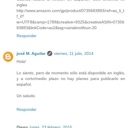
ingles
http://www.amazon.com/gp/product/0735683883/ref=as_li_t
f_il?
ie=UTF8&camp=1789&creative=9325&creativeASIN=07356
83883&linkCode=as2&tag=variabnotfoun-20
Responder
josé M. Aguilar
viernes, 11 julio, 2014
Hola!
Lo siento, pero de momento sólo está disponible en inglés,
y a corto/medio plazo no hay planes para publicarlo en
español.
Un saludo.
Responder
Diego
lunes, 23 febrero, 2015