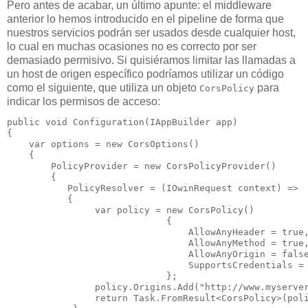
Pero antes de acabar, un último apunte: el middleware
anterior lo hemos introducido en el pipeline de forma que
nuestros servicios podrán ser usados desde cualquier host,
lo cual en muchas ocasiones no es correcto por ser
demasiado permisivo. Si quisiéramos limitar las llamadas a
un host de origen específico podríamos utilizar un código
como el siguiente, que utiliza un objeto
para
CorsPolicy
indicar los permisos de acceso:
public void Configuration(IAppBuilder app)

{

    var options = new CorsOptions()

    {

        PolicyProvider = new CorsPolicyProvider()

        {

           PolicyResolver = (IOwinRequest context) =>

           {

                var policy = new CorsPolicy()

                             {

                                 AllowAnyHeader = true,
                                 AllowAnyMethod = true,
                                 AllowAnyOrigin = false
                                 SupportsCredentials = 
                             };

                policy.Origins.Add("http://www.myserver
                return Task.FromResult<CorsPolicy>(poli