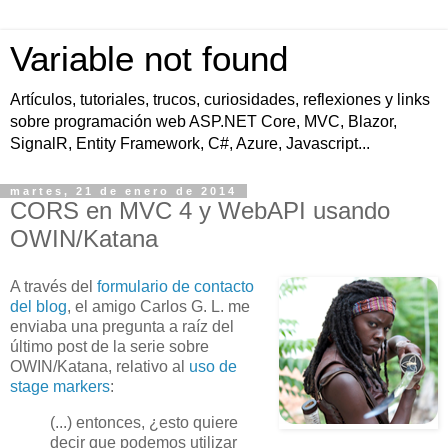
Variable not found
Artículos, tutoriales, trucos, curiosidades, reflexiones y links
sobre programación web ASP.NET Core, MVC, Blazor,
SignalR, Entity Framework, C#, Azure, Javascript...
martes, 21 de enero de 2014
CORS en MVC 4 y WebAPI usando
OWIN/Katana
A través del
formulario de contacto
del blog
, el amigo Carlos G. L. me
enviaba una pregunta a raíz del
último post de la serie sobre
OWIN/Katana, relativo al
uso de
stage markers
:
(...) entonces, ¿esto quiere
decir que podemos utilizar