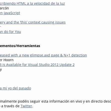
cribiendo HTML a la velocidad de la luz
arcón
n JavaScript
ery and the ‘this’ context causing issues
r
n do for You
lementos/Herramientas
leased with a new glimpse.axd page & N+1 detection
er Hoorn
 is Available for Visual Studio 2012 Update 2
y
 a mi yo del pasado
rmalmente podéis seguir esta información en vivo y en directo de
o a través de
Twitter
.