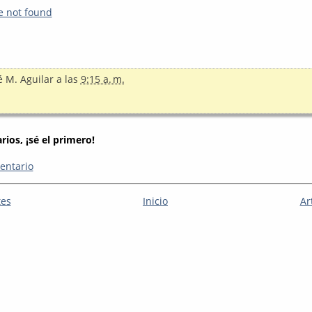
e not found
é M. Aguilar
a las
9:15 a. m.
ios, ¡sé el primero!
entario
tes
Inicio
Ar