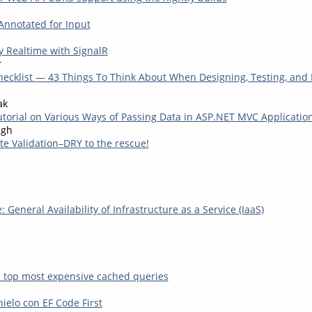
nnotated for Input
 Realtime with SignalR
r
ecklist — 43 Things To Think About When Designing, Testing, and 
ak
utorial on Various Ways of Passing Data in ASP.NET MVC Applicatio
ngh
e Validation–DRY to the rescue!
General Availability of Infrastructure as a Service (IaaS)
e top most expensive cached queries
ielo con EF Code First