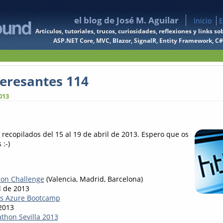
el blog de José M. Aguilar
Inicio
E
Artículos, tutoriales, trucos, curiosidades, reflexiones y links
ASP.NET Core, MVC, Blazor, SignalR, Entity Framework, C#, 
teresantes 114
013
 recopilados del 15 al 19 de abril de 2013. Espero que os
 :-)
tion Challenge
(Valencia, Madrid, Barcelona)
l de 2013
s Azure Bootcamp
 2013
hon Sevilla 2013