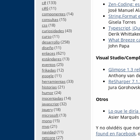
(133)
c#
Zen-Coding: es
(11)
c#6
José Manuel Al
(14)
componentes
String.Format e
(15)
consultas
Gisela Torres
(18)
css
Typescript, jQu
(43)
curiosidades
Derik Whittake
(11)
curso
What Breeze ca
(258)
desarrollo
John Papa
(11)
diseño
(621)
enlaces
Visual Studio/Comp
(13)
estándares
(25)
eventos
Glimpse 1.3 re
(12)
frikadas
Anthony van d
(11)
google
(33)
ReSharper 7.1.3
herramientas
(21)
Jura Gorohovsk
historias
(24)
humor
(14)
inocentadas
Otros
(32)
javascript
(18)
jquery
Lo que le diría
(13)
microsoft
Asier Marqués
(15)
mono
(21)
mvp
Y no olvidéis que no
(11)
navidad
found en Facebook
, 
(27)
netcore