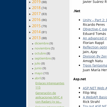
2019
Javier Suárez R
(88)
►
2018
(74)
►
.Net
2017
(83)
►
2016
Unity – Part 2:
(86)
►
Ricardo Peres
2015
(79)
►
Objective-C pa
2014
(81)
►
Eduard Tomás
2013
An advanced in
(88)
▼
Florian Rappl
diciembre
(9)
►
Reflection opt
noviembre
(5)
►
Jain, Ajay
octubre
(8)
►
Division By Ze
septiembre
(9)
►
Amogh Natu
julio
(8)
►
Tipos fantasm
junio
(9)
►
Juan María He
mayo
(10)
►
abril
(9)
Asp.net
▼
Enlaces interesantes
115
ASP.NET Web AP
Filip Woj
Generación de
A WebAPI Basic
aplicaciones MVC 4
Rick Strahl
con Radarc (¡y so...
Try out ASP.NE