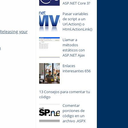
ASP.NET Core 3?
Pasar variables
de script a un
Url.Action() o
Html.ActionLink()
Releasing your
Llamar a
métodos
n
estáticos con
ASP.NET Ajax
Enlaces
interesantes 656
13 Consejos para comentar tu
código
Comentar
porciones de
código en un
archivo .ASPX