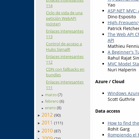
Enlaces interesantes
Yao
114
ASP.NET MVC: A
Ciclo de vida de una
Dino Esposito
petición WebAPI
High-Frequency
(póster)
Patrick Fletche
Enlaces interesantes
The Web API Ch
113
API
Control de acceso a
Mathieu Fenni
Hubs SignalR
A Beginner's T
Enlaces interesantes
Rahul Rajat Si
112
MVC Model Stat
CDN con fallbacks en
Nuri Halperin
bundles
Azure / Cloud
Enlaces interesantes
111
Windows Azure: 
marzo
(7)
►
Scott Guthrie
febrero
(6)
►
enero
(8)
►
Data access
2012
(90)
►
2011
How to find th
(111)
►
Rohit Garg
2010
(87)
►
Rompiendo el h
2009
(74)
►