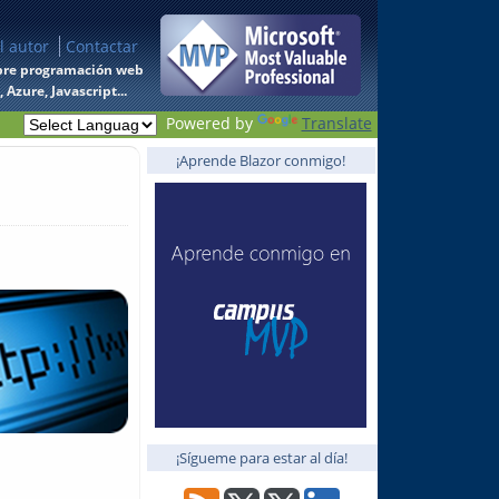
l autor
Contactar
 sobre programación web
Azure, Javascript...
Powered by
Translate
¡Aprende Blazor conmigo!
¡Sígueme para estar al día!