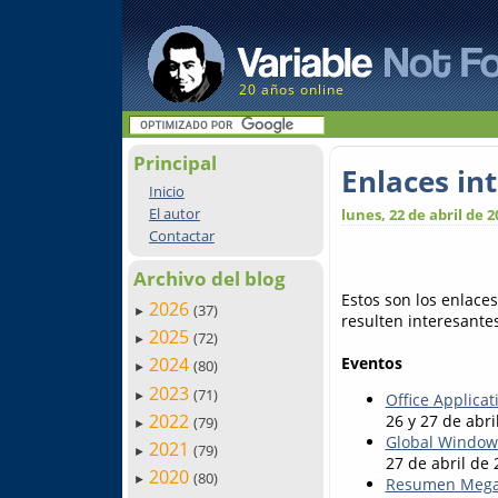
20 años online
Principal
Enlaces in
Inicio
El autor
lunes, 22 de abril de 2
Contactar
Archivo del blog
Estos son los enlaces
2026
(37)
►
resulten interesantes
2025
(72)
►
Eventos
2024
(80)
►
2023
(71)
►
Office Applica
2022
26 y 27 de abri
(79)
►
Global Window
2021
(79)
►
27 de abril de
2020
(80)
►
Resumen Megat