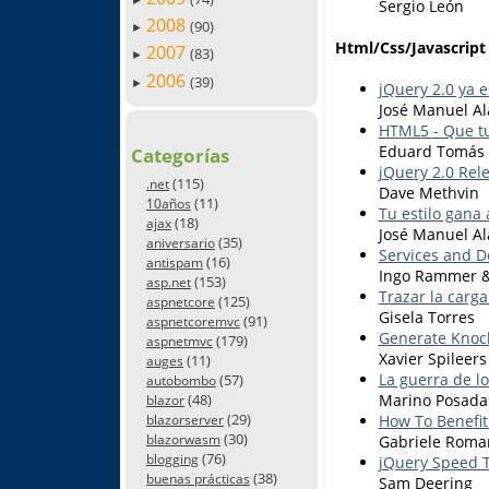
Sergio León
2008
(90)
►
Html/Css/Javascript
2007
(83)
►
2006
(39)
►
jQuery 2.0 ya 
José Manuel Al
HTML5 - Que tu
Eduard Tomás
Categorías
jQuery 2.0 Rel
(115)
.net
Dave Methvin
(11)
10años
Tu estilo gana 
(18)
ajax
José Manuel Al
(35)
aniversario
Services and D
(16)
antispam
Ingo Rammer &
(153)
asp.net
Trazar la carg
(125)
aspnetcore
Gisela Torres
(91)
aspnetcoremvc
Generate Knoc
(179)
aspnetmvc
Xavier Spileers
(11)
auges
La guerra de l
(57)
autobombo
Marino Posada
(48)
blazor
(29)
How To Benefi
blazorserver
(30)
Gabriele Roma
blazorwasm
(76)
blogging
jQuery Speed Tes
(38)
buenas prácticas
Sam Deering