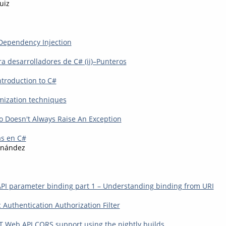
uiz
 Dependency Injection
ra desarrolladores de C# (ii)–Punteros
troduction to C#
imization techniques
ro Doesn't Always Raise An Exception
as en C#
rnández
I parameter binding part 1 – Understanding binding from URI
 Authentication Authorization Filter
T Web API CORS support using the nightly builds