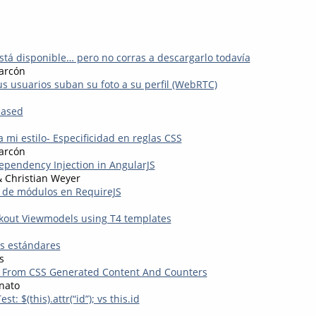
está disponible… pero no corras a descargarlo todavía
arcón
s usuarios suban su foto a su perfil (WebRTC)
eased
a mi estilo- Especificidad en reglas CSS
arcón
ependency Injection in AngularJS
 Christian Weyer
a de módulos en RequireJS
kout Viewmodels using T4 templates
os estándares
s
t From CSS Generated Content And Counters
nato
t: $(this).attr(“id”); vs this.id