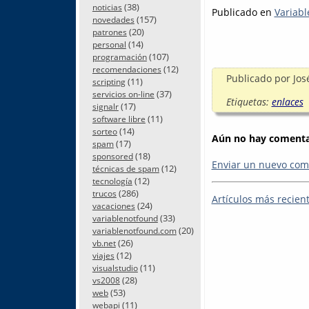
(38)
noticias
Publicado en
Variabl
(157)
novedades
(20)
patrones
(14)
personal
(107)
programación
(12)
recomendaciones
Publicado por
Jos
(11)
scripting
(37)
servicios on-line
Etiquetas:
enlaces
(17)
signalr
(11)
software libre
(14)
sorteo
Aún no hay comentar
(17)
spam
(18)
sponsored
Enviar un nuevo com
(12)
técnicas de spam
(12)
tecnología
(286)
trucos
Artículos más recien
(24)
vacaciones
(33)
variablenotfound
(20)
variablenotfound.com
(26)
vb.net
(12)
viajes
(11)
visualstudio
(28)
vs2008
(53)
web
(11)
webapi