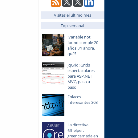
Visitas el último mes
Top semanal
¡Variable not
found cumple 20
años! ¿Y ahora,
qué?
jqGrid: Grids
espectaculares
para ASP.NET
MVC, paso a
paso
Enlaces
interesantes 303
La directiva
@helper,
¿reencarnada en