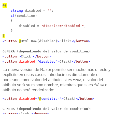
@{
string
 disabled = 
""
;

if
(condition)

    {

        disabled = 
"disabled='disabled'"
;

}
<
button
@
Html.Raw(disabled)
>
Click!
</
button
>
GENERA (dependiendo del valor de condition):
<
button
>
Click!
</
button
>
<
button
disabled
="disabled">
Click!
</
button
>
La nueva versión de Razor permite ser mucho más directo y
explícito en estos casos. Introducimos directamente el
booleano como valor del atributo; si es
, el valor del
true
atributo será su mismo nombre, mientras que si es
el
false
atributo no será renderizado:
<
button
disabled
="
@
condition">
Click!
</
button
>
GENERA (dependiendo del valor de condition):
<
button
>
Click!
</
button
>