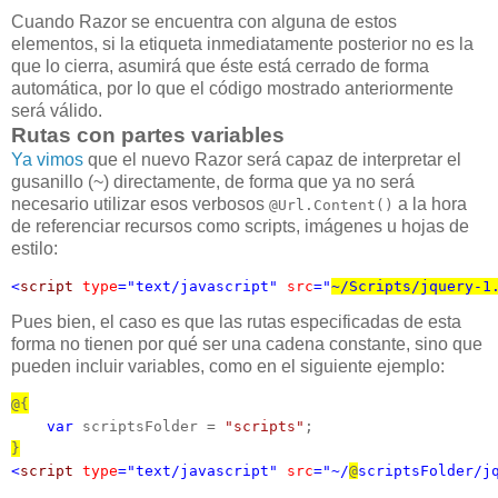
Cuando Razor se encuentra con alguna de estos
elementos, si la etiqueta inmediatamente posterior no es la
que lo cierra, asumirá que éste está cerrado de forma
automática, por lo que el código mostrado anteriormente
será válido.
Rutas con partes variables
Ya vimos
que el nuevo Razor será capaz de interpretar el
gusanillo (~) directamente, de forma que ya no será
necesario utilizar esos verbosos
a la hora
@Url.Content()
de referenciar recursos como scripts, imágenes u hojas de
estilo:
<
script
type
="text/javascript"
src
="
~/Scripts/jquery-1
Pues bien, el caso es que las rutas especificadas de esta
forma no tienen por qué ser una cadena constante, sino que
pueden incluir variables, como en el siguiente ejemplo:
@{
var
 scriptsFolder = 
"scripts"
}
<
script
type
="text/javascript"
src
="~/
@
scriptsFolder/j