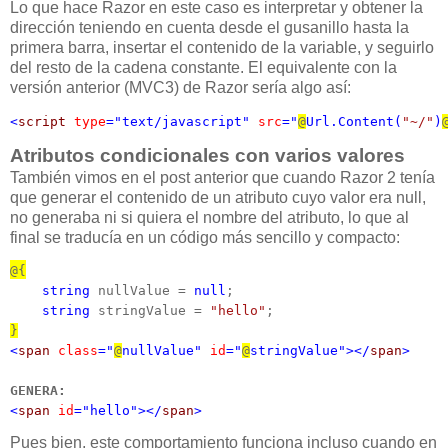
Lo que hace Razor en este caso es interpretar y obtener la
dirección teniendo en cuenta desde el gusanillo hasta la
primera barra, insertar el contenido de la variable, y seguirlo
del resto de la cadena constante. El equivalente con la
versión anterior (MVC3) de Razor sería algo así:
<
script
type
="text/javascript"
src
="
@
Url.Content(
"~/"
)
Atributos condicionales con varios valores
También vimos en el post anterior que cuando Razor 2 tenía
que generar el contenido de un atributo cuyo valor era null,
no generaba ni si quiera el nombre del atributo, lo que al
final se traducía en un código más sencillo y compacto:
@{
string
 nullValue = 
null
;

string
 stringValue = 
"hello"
}
<
span
class
="
@
nullValue"
id
="
@
stringValue"></
span
>
GENERA:
<
span
id
="hello"></
span
>
Pues bien, este comportamiento funciona incluso cuando en