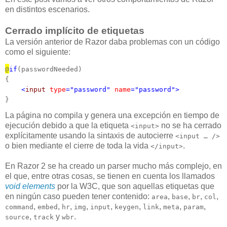
en distintos escenarios.
Cerrado implícito de etiquetas
La versión anterior de Razor daba problemas con un código
como el siguiente:
@
if
(passwordNeeded) 

{

<
input
type
="password"
name
="password">
}
La página no compila y genera una excepción en tiempo de
ejecución debido a que la etiqueta
no se ha cerrado
<input>
explícitamente usando la sintaxis de autocierre
<input … />
o bien mediante el cierre de toda la vida
.
</input>
En Razor 2 se ha creado un parser mucho más complejo, en
el que, entre otras cosas, se tienen en cuenta los llamados
void elements
por la W3C, que son aquellas etiquetas que
en ningún caso pueden tener contenido:
,
,
,
,
area
base
br
col
,
,
,
,
,
,
,
,
,
command
embed
hr
img
input
keygen
link
meta
param
,
y
.
source
track
wbr