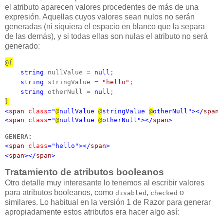
el atributo aparecen valores procedentes de más de una
expresión. Aquellas cuyos valores sean nulos no serán
generadas (ni siquiera el espacio en blanco que la separa
de las demás), y si todas ellas son nulas el atributo no será
generado:
@{
string
 nullValue = 
null
;

string
 stringValue = 
"hello"
;

string
 otherNull = 
null
}
<
span
class
="
@
nullValue 
@
stringValue 
@
otherNull"></
spa
<
span
class
="
@
nullValue 
@
otherNull"></
span
>
GENERA:
<
span
class
="hello"></
span
>

<
span
></
span
>
Tratamiento de atributos booleanos
Otro detalle muy interesante lo tenemos al escribir valores
para atributos booleanos, como
,
o
disabled
checked
similares. Lo habitual en la versión 1 de Razor para generar
apropiadamente estos atributos era hacer algo así: