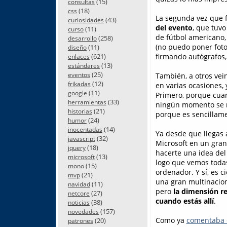
(15)
consultas
(18)
css
La segunda vez que fu
(43)
curiosidades
del evento
, que tuvo
(11)
curso
de fútbol americano,
(258)
desarrollo
(no puedo poner foto
(11)
diseño
(621)
firmando autógrafos,
enlaces
(13)
estándares
(25)
eventos
También, a otros ve
(12)
frikadas
en varias ocasiones,
(11)
google
Primero, porque cuan
(33)
herramientas
ningún momento se m
(21)
historias
porque es sencillam
(24)
humor
(14)
inocentadas
Ya desde que llegas 
(32)
javascript
Microsoft en un gran
(18)
jquery
hacerte una idea del
(13)
microsoft
logo que vemos todas
(15)
mono
ordenador. Y sí, es 
(21)
mvp
una gran multinacio
(11)
navidad
pero
la dimensión re
(27)
netcore
cuando estás allí
.
(38)
noticias
(157)
novedades
Como ya
comentaba e
(20)
patrones