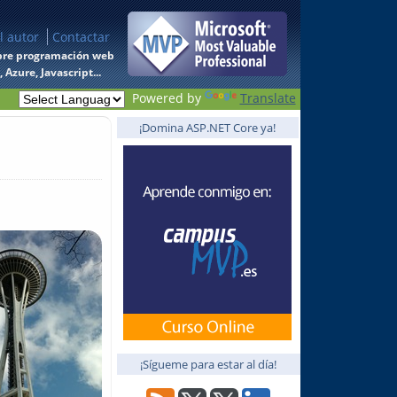
l autor
Contactar
 sobre programación web
Azure, Javascript...
Powered by
Translate
¡Domina ASP.NET Core ya!
¡Sígueme para estar al día!