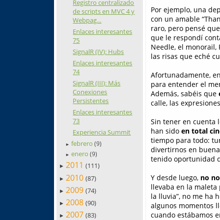
Registro centralizado
Por ejemplo, una de
de scripts en MVC 4 y
con un amable “Thank 
Webpag...
raro, pero pensé que
Enlaces interesantes
que le respondí contá
75
Needle, el monorail,
SignalR (IV): Hubs
las risas que eché 
Enlaces interesantes
74
Afortunadamente, en 
SignalR (III): Más
para entender el me
Conexiones
Además, sabéis que
Persistentes
calle, las expresion
Enlaces interesantes
73
Sin tener en cuenta 
han sido
en total ci
Experiencia Summit
tiempo para todo: tu
febrero
(9)
►
divertirnos en buena
enero
(9)
►
tenido oportunidad 
2011
(111)
►
2010
Y desde luego,
no no
(87)
►
llevaba en la maleta
2009
(74)
►
la lluvia”, no me ha
2008
(90)
►
algunos momentos llo
2007
cuando estábamos en 
(83)
►