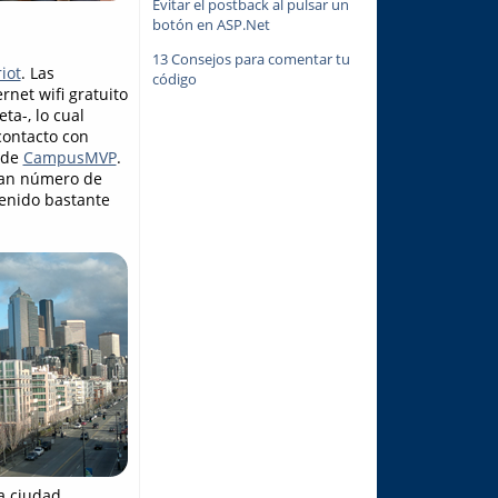
Evitar el postback al pulsar un
botón en ASP.Net
.
13 Consejos para comentar tu
iot
. Las
código
net wifi gratuito
a-, lo cual
contacto con
s de
CampusMVP
.
ran número de
venido bastante
a ciudad.