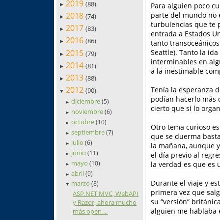
2019
(88)
Para alguien poco cur
►
2018
parte del mundo no e
(74)
►
turbulencias que te 
2017
(83)
►
entrada a Estados Un
2016
(86)
tanto transoceánicos
►
2015
Seattle). Tanto la id
(79)
►
interminables en al
2014
(81)
►
a la inestimable co
2013
(88)
►
2012
Tenía la esperanza d
(90)
▼
podían hacerlo más ce
diciembre
(5)
►
cierto que si lo orga
noviembre
(6)
►
octubre
(10)
►
Otro tema curioso e
septiembre
(7)
►
que se duerma bastan
julio
(6)
►
la mañana, aunque ya
junio
(11)
el día previo al regr
►
mayo
(10)
la verdad es que es 
►
abril
(9)
►
Durante el viaje y es
marzo
(8)
▼
primera vez que salg
ASP.NET MVC, WebAPI
su “versión” británi
y Razor, ahora mucho
alguien me hablaba e
más open ...