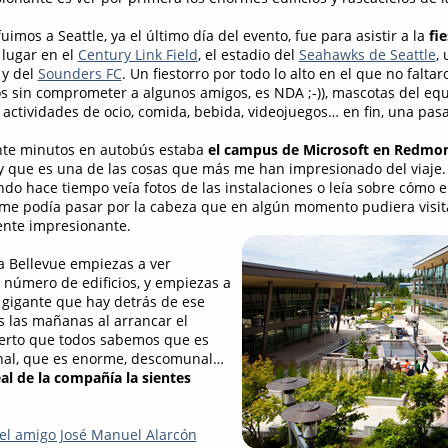
imos a Seattle, ya el último día del evento, fue para asistir a la
fi
 lugar en el
Century Link Field
, el estadio del
Seahawks de Seattle
,
 y del
Sounders FC
. Un fiestorro por todo lo alto en el que no falt
s sin comprometer a algunos amigos, es NDA ;-)), mascotas del equ
 actividades de ocio, comida, bebida, videojuegos… en fin, una pas
inte minutos en autobús estaba
el campus de Microsoft en Redmo
 y que es una de las cosas que más me han impresionado del viaje.
do hace tiempo veía fotos de las instalaciones o leía sobre cómo e
e podía pasar por la cabeza que en algún momento pudiera visita
ente impresionante.
a Bellevue empiezas a ver
 número de edificios, y empiezas a
 gigante que hay detrás de ese
 las mañanas al arrancar el
cierto que todos sabemos que es
nal, que es enorme, descomunal…
al de la compañía la sientes
l amigo José Manuel Alarcón