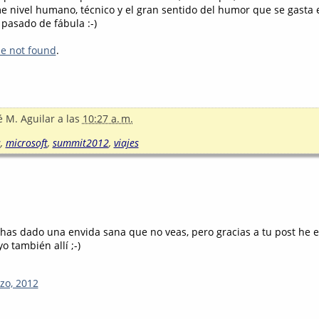
e nivel humano, técnico y el gran sentido del humor que se gasta 
pasado de fábula :-)
le not found
.
é M. Aguilar
a las
10:27 a. m.
s
,
microsoft
,
summit2012
,
viajes
has dado una envida sana que no veas, pero gracias a tu post he 
o también allí ;-)
zo, 2012