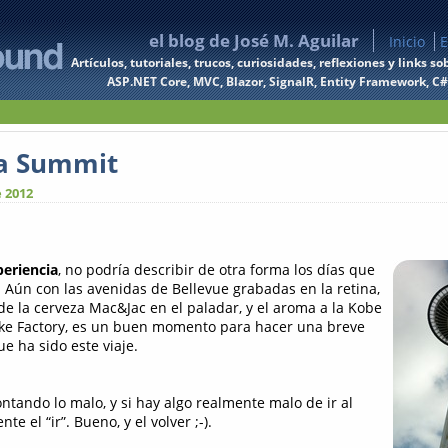
el blog de José M. Aguilar
Inicio
E
Artículos, tutoriales, trucos, curiosidades, reflexiones y links
ASP.NET Core, MVC, Blazor, SignalR, Entity Framework, C#, 
ia Summit
 2012
eriencia
, no podría describir de otra forma los días que
. Aún con las avenidas de Bellevue grabadas en la retina,
de la cerveza Mac&Jac en el paladar, y el aroma a la Kobe
ke Factory, es un buen momento para hacer una breve
ue ha sido este viaje.
tando lo malo, y si hay algo realmente malo de ir al
 el “ir”. Bueno, y el volver ;-).