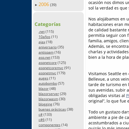
ocasión nos dimos un 
2006
(39)
►
sol la verdad es que 
Nos alojábamos en un
Categorías
habitaciones eran mu
de calidad bastante 
(115)
.net
permitía seguir con f
(11)
10años
familia, amigos, clie
(18)
ajax
Además, se encontra
(35)
aniversario
charlas y actividades
(16)
antispam
bien a la hora de pl
(153)
asp.net
(125)
aspnetcore
(91)
aspnetcoremvc
(179)
aspnetmvc
Visitamos Seattle en
(11)
auges
Bellevue, a unos vei
(57)
autobombo
tarde de turismo en 
(48)
blazor
sus avenidas, subir 
(29)
blazorserver
obligadas visitas al
P
(30)
blazorwasm
original”, lo que fue
(76)
blogging
(38)
buenas prácticas
Todo un gustazo dar
(133)
c#
ambiente a pie de ca
(11)
c#6
acostumbrados a ciud
(14)
componentes
quizás lo más impres