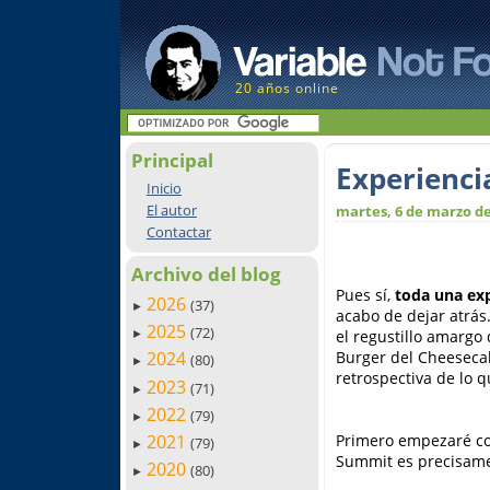
20 años online
Principal
Experienc
Inicio
El autor
martes, 6 de marzo de
Contactar
Archivo del blog
Pues sí,
toda una exp
2026
(37)
►
acabo de dejar atrás
2025
(72)
el regustillo amargo 
►
Burger del Cheeseca
2024
(80)
►
retrospectiva de lo q
2023
(71)
►
2022
(79)
►
Primero empezaré con
2021
(79)
►
Summit es precisamente
2020
(80)
►