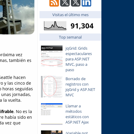
Visitas el último mes
91,304
Top semanal
jqGrid: Grids
espectaculares
próxima vez
para ASP.NET
rmas, también es
MVC, paso a
paso
Seattle hacen
Borrado de
 y las cinco de
registros con
o horas seguidas
jqGrid y ASP.NET
e unas jornadas,
MVC
 la vuelta.
Llamar a
ifrable
. No es la
métodos
estáticos con
re había sido en
ASP.NET Ajax
da vez que
¡Variable not