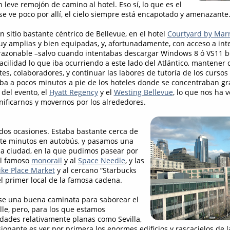
leve remojón de camino al hotel. Eso sí, lo que es el
se ve poco por allí, el cielo siempre está encapotado y amenazante
 sitio bastante céntrico de Bellevue, en el hotel
Courtyard by Marr
y amplias y bien equipadas, y, afortunadamente, con acceso a inter
razonable –salvo cuando intentabas descargar Windows 8 ó VS11 bet
acilidad lo que iba ocurriendo a este lado del Atlántico, mantener 
ntes, colaboradores, y continuar las labores de tutoría de los curso
ba a pocos minutos a pie de los hoteles donde se concentraban g
 del evento, el
Hyatt Regency
y el
Westing Bellevue
, lo que nos ha 
anificarnos y movernos por los alrededores.
 dos ocasiones. Estaba bastante cerca de
nte minutos en autobús, y pasamos una
la ciudad, en la que pudimos pasear por
al famoso
monorail
y al
Space Needle
, y las
ike Place Market
y al cercano “Starbucks
 el primer local de la famosa cadena.
se una buena caminata para saborear el
lle, pero, para los que estamos
ades relativamente planas como Sevilla,
ionante es ver por primera los enormes edificios y rascacielos de l