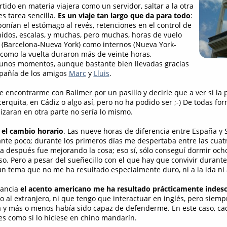
tido en materia viajera como un servidor, saltar a la otra
s tarea sencilla.
Es un viaje tan largo que da para todo
:
ponían el estómago al revés, retenciones en el control de
idos, escalas, y muchas, pero muchas, horas de vuelo
 (Barcelona-Nueva York) como internos (Nueva York-
a como la vuelta duraron más de veinte horas,
gunos momentos, aunque bastante bien llevadas gracias
mpañía de los amigos
Marc
y
Lluis
.
e encontrarme con Ballmer por un pasillo y decirle que a ver si la 
rquita, en Cádiz o algo así, pero no ha podido ser ;-) De todas fo
nizaran en otra parte no sería lo mismo.
s
el cambio horario
. Las nueve horas de diferencia entre España y 
te poco; durante los primeros días me despertaba entre las cuatro
 después fue mejorando la cosa; eso sí, sólo conseguí dormir och
eso. Pero a pesar del sueñecillo con el que hay que convivir durant
un tema que no me ha resultado especialmente duro, ni a la ida ni a
tancia
el acento americano me ha resultado prácticamente indesc
o al extranjero, ni que tengo que interactuar en inglés, pero siemp
ca y más o menos había sido capaz de defenderme. En este caso, ca
s como si lo hiciese en chino mandarín.