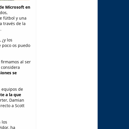
 de Microsoft en
dos,
e fútbol y una
a través de la
.
 ¿y los
ue poco os puedo
 firmamos al ser
 considera
siones se
s equipos de
te a la que
rter, Damian
recto a Scott
 los
idor, ha