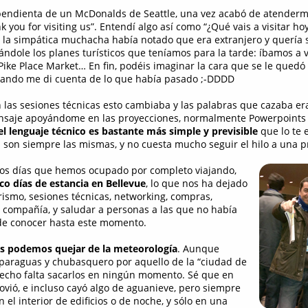
pendienta de un McDonalds de Seattle, una vez acabó de atenderm
you for visiting us”. Entendí algo así como “¿Qué vais a visitar ho
 la simpática muchacha había notado que era extranjero y quería se
ndole los planes turísticos que teníamos para la tarde: íbamos a v
 Pike Place Market… En fin, podéis imaginar la cara que se le quedó
cuando me di cuenta de lo que había pasado ;-DDDD
las sesiones técnicas esto cambiaba y las palabras que cazaba era
nsaje apoyándome en las proyecciones, normalmente Powerpoints o
el lenguaje técnico es bastante más simple y previsible
que lo te 
es son siempre las mismas, y no cuesta mucho seguir el hilo a una p
los días que hemos ocupado por completo viajando,
nco días de estancia en Bellevue
, lo que nos ha dejado
rismo, sesiones técnicas, networking, compras,
 compañía, y saludar a personas a las que no había
de conocer hasta este momento.
s podemos quejar de la meteorología
. Aunque
 paraguas y chubasquero por aquello de la “ciudad de
 hecho falta sacarlos en ningún momento. Sé que en
vió, e incluso cayó algo de aguanieve, pero siempre
el interior de edificios o de noche, y sólo en una