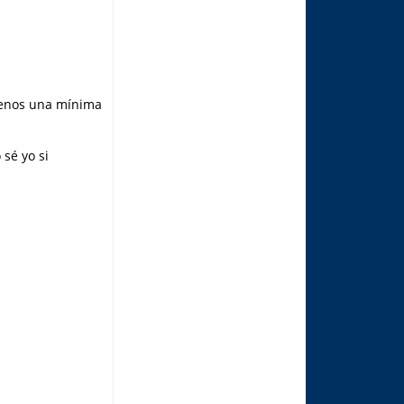
 menos una mínima
 sé yo si