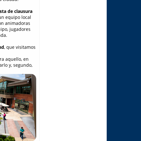
esta de clausura
 un equipo local
aron animadoras
ipo, jugadores
ada.
nd
, que visitamos
ra aquello, en
rlo y, segundo,