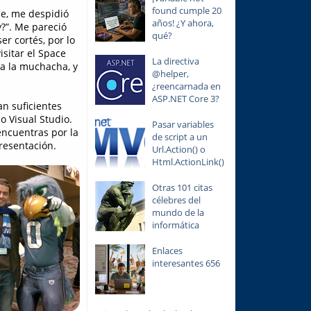
found cumple 20
e, me despidió
años! ¿Y ahora,
y?”. Me pareció
qué?
r cortés, por lo
isitar el Space
La directiva
 a la muchacha, y
@helper,
¿reencarnada en
ASP.NET Core 3?
n suficientes
 Visual Studio.
Pasar variables
encuentras por la
de script a un
resentación.
Url.Action() o
Html.ActionLink()
Otras 101 citas
célebres del
mundo de la
informática
Enlaces
interesantes 656