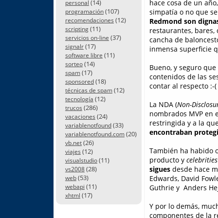
(14)
hace cosa de un año
personal
(107)
simpatía o no que se 
programación
(12)
recomendaciones
Redmond son dignas
(11)
scripting
restaurantes, bares,
(37)
servicios on-line
cancha de baloncesto
(17)
signalr
inmensa superficie q
(11)
software libre
(14)
sorteo
Bueno, y seguro que a
(17)
spam
contenidos de las se
(18)
sponsored
contar al respecto :-(
(12)
técnicas de spam
(12)
tecnología
La NDA (
Non-Disclosu
(286)
trucos
nombrados MVP en el
(24)
vacaciones
restringida y a la q
(33)
variablenotfound
encontraban protegi
(20)
variablenotfound.com
(26)
vb.net
También ha habido o
(12)
viajes
producto y
celebrities
(11)
visualstudio
(28)
sigues
desde hace muc
vs2008
(53)
Edwards, David Fowle
web
(11)
webapi
Guthrie y Anders Hejl
(17)
xhtml
Y por lo demás, much
componentes de la re