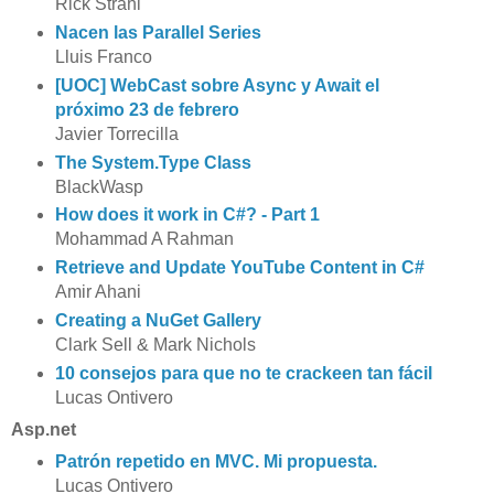
Rick Strahl
Nacen las Parallel Series
Lluis Franco
[UOC] WebCast sobre Async y Await el
próximo 23 de febrero
Javier Torrecilla
The System.Type Class
BlackWasp
How does it work in C#? - Part 1
Mohammad A Rahman
Retrieve and Update YouTube Content in C#
Amir Ahani
Creating a NuGet Gallery
Clark Sell & Mark Nichols
10 consejos para que no te crackeen tan fácil
Lucas Ontivero
Asp.net
Patrón repetido en MVC. Mi propuesta.
Lucas Ontivero