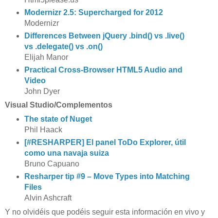
Modernizr 2.5: Supercharged for 2012
Modernizr
Differences Between jQuery .bind() vs .live()
vs .delegate() vs .on()
Elijah Manor
Practical Cross-Browser HTML5 Audio and
Video
John Dyer
Visual Studio/Complementos
The state of Nuget
Phil Haack
[#RESHARPER] El panel ToDo Explorer, útil
como una navaja suiza
Bruno Capuano
Resharper tip #9 – Move Types into Matching
Files
Alvin Ashcraft
Y no olvidéis que podéis seguir esta información en vivo y