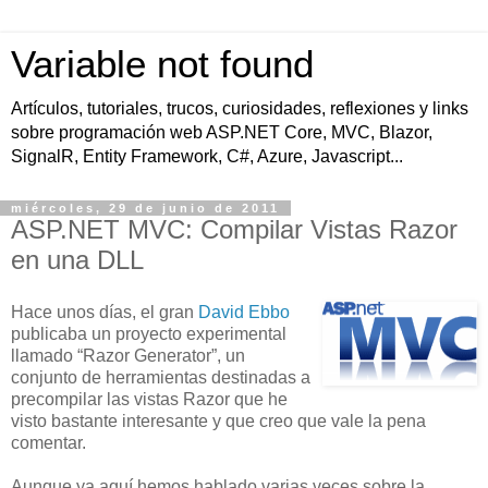
Variable not found
Artículos, tutoriales, trucos, curiosidades, reflexiones y links
sobre programación web ASP.NET Core, MVC, Blazor,
SignalR, Entity Framework, C#, Azure, Javascript...
miércoles, 29 de junio de 2011
ASP.NET MVC: Compilar Vistas Razor
en una DLL
Hace unos días, el gran
David Ebbo
publicaba un proyecto experimental
llamado “Razor Generator”, un
conjunto de herramientas destinadas a
precompilar las vistas Razor que he
visto bastante interesante y que creo que vale la pena
comentar.
Aunque ya aquí hemos hablado varias veces sobre la