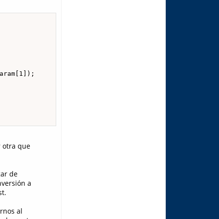
ram[1]);

r otra que
gar de
nversión a
t.
rnos al