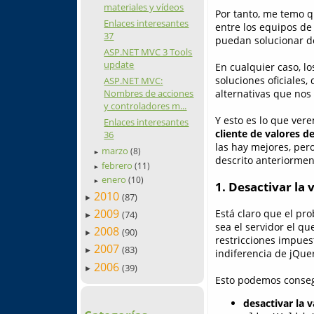
materiales y vídeos
Por tanto, me temo q
Enlaces interesantes
entre los equipos de
37
puedan solucionar d
ASP.NET MVC 3 Tools
update
En cualquier caso, l
soluciones oficiales
ASP.NET MVC:
Nombres de acciones
alternativas que nos
y controladores m...
Y esto es lo que ver
Enlaces interesantes
cliente de valores 
36
las hay mejores, per
marzo
(8)
►
descrito anteriormen
febrero
(11)
►
enero
(10)
►
1. Desactivar la 
2010
(87)
►
2009
Está claro que el pr
(74)
►
sea el servidor el q
2008
(90)
►
restricciones impuest
2007
(83)
►
indiferencia de jQuer
2006
(39)
►
Esto podemos consegu
desactivar la v