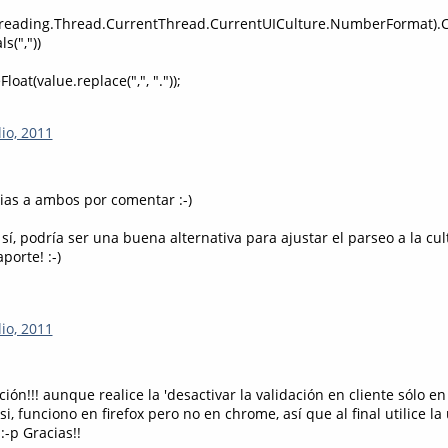
hreading.Thread.CurrentThread.CurrentUICulture.NumberFormat).
s(","))
oat(value.replace(",", "."));
io, 2011
cias a ambos por comentar :-)
í, podría ser una buena alternativa para ajustar el parseo a la cul
porte! :-)
io, 2011
ción!!! aunque realice la 'desactivar la validación en cliente sólo 
 si, funciono en firefox pero no en chrome, así que al final utilice la
 :-p Gracias!!