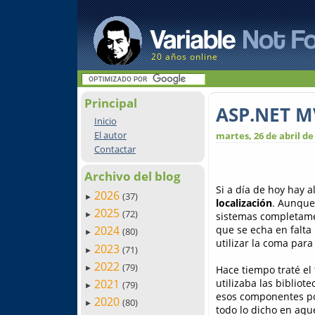
20 años online
Principal
ASP.NET MV
Inicio
El autor
martes, 26 de abril de
Contactar
Archivo del blog
Si a día de hoy hay 
2026
(37)
►
localización
. Aunque
2025
(72)
sistemas completamen
►
que se echa en falta
2024
(80)
►
utilizar la coma par
2023
(71)
►
2022
(79)
Hace tiempo traté el
►
utilizaba las bibliot
2021
(79)
►
esos componentes p
2020
(80)
►
todo lo dicho en aque