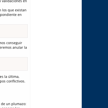
in validaciones en
n los que existan
espondiente en
mos conseguir
ueremos anular la
s la última,
os conflictivos.
a de un plumazo: