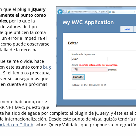
n que el plugin
jQuery
icamente el punto como
ales
, por lo que la
 de valores de tipo
le que utilicen la coma
 un error e impedirá el
, como puede observarse
alla de la derecha.
que se me olvide, hace
on este asunto como
bug
t
. Si el tema os preocupa,
ver si conseguimos que
 en cuenta en próximas
amente hablando, no se
ASP.NET MVC, puesto que
nte ha sido delegada por completo al plugin de jQuery, y éste es el
de internacionalización. Desde este punto de vista, quizás tendría 
ortada en Github
sobre jQuery Validate, que propone su integració