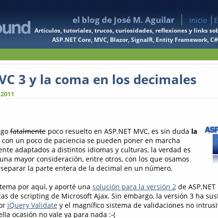
el blog de José M. Aguilar
Inicio
E
Artículos, tutoriales, trucos, curiosidades, reflexiones y links
ASP.NET Core, MVC, Blazor, SignalR, Entity Framework, C#, 
C 3 y la coma en los decimales
 2011
algo
fatalmente
poco resuelto en ASP.NET MVC, es sin duda
la
 con un poco de paciencia se pueden poner en marcha
te adaptados a distintos idiomas y culturas, la verdad es
 una mayor consideración, entre otros, con los que osamos
a separar la parte entera de la decimal en un número.
 tema por aquí, y aporté una
solución para la versión 2
de ASP.NET 
ecas de scripting de Microsoft Ajax. Sin embargo, la versión 3 ha sust
or
jQuery Validate
y el magnífico sistema de validaciones no intrusi
lla ocasión no vale ya para nada :-(