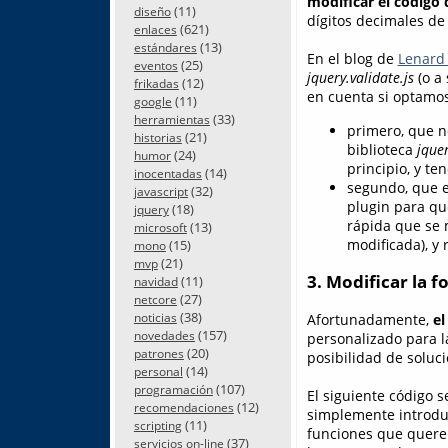
modificar el código 
(11)
diseño
dígitos decimales de
(621)
enlaces
(13)
estándares
En el blog de
Lenard
(25)
eventos
jquery.validate.js
(o a
(12)
frikadas
en cuenta si optamos
(11)
google
(33)
herramientas
primero, que no
(21)
historias
biblioteca
jquer
(24)
humor
principio, y t
(14)
inocentadas
segundo, que e
(32)
javascript
plugin para qu
(18)
jquery
rápida que se m
(13)
microsoft
modificada), y 
(15)
mono
(21)
mvp
3. Modificar la 
(11)
navidad
(27)
netcore
(38)
noticias
Afortunadamente,
el
(157)
novedades
personalizado para l
(20)
patrones
posibilidad de soluc
(14)
personal
(107)
programación
El siguiente código 
(12)
recomendaciones
simplemente introd
(11)
scripting
funciones que querem
(37)
servicios on-line