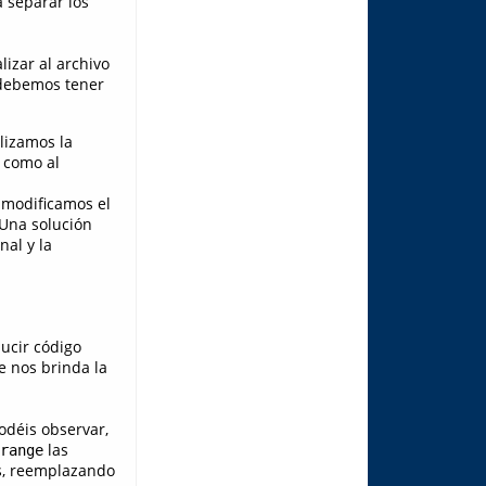
 separar los
izar al archivo
 debemos tener
lizamos la
o como al
 modificamos el
 Una solución
nal y la
ducir código
e nos brinda la
odéis observar,
las
range
os, reemplazando