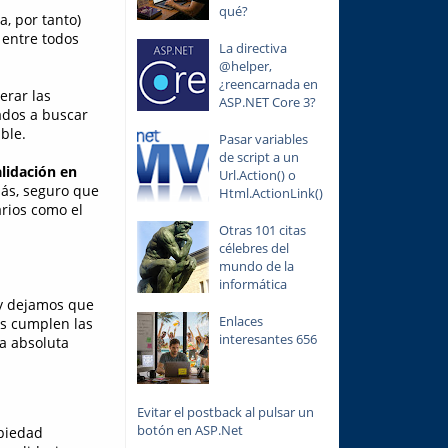
qué?
, por tanto)
 entre todos
La directiva
@helper,
¿reencarnada en
erar las
ASP.NET Core 3?
ados a buscar
ble.
Pasar variables
de script a un
lidación en
Url.Action() o
ás, seguro que
Html.ActionLink()
rios como el
Otras 101 citas
célebres del
mundo de la
informática
 y dejamos que
Enlaces
os cumplen las
interesantes 656
la absoluta
Evitar el postback al pulsar un
botón en ASP.Net
piedad