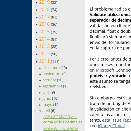
2019
(88)
►
2018
El problema radica e
(74)
►
Validate utiliza ún
2017
(83)
►
separador de decim
2016
(86)
validación en cliente
►
2015
decimal, float o doub
(79)
►
finalizará siempre en
2014
(81)
►
envío del formulario
2013
(88)
en la captura de pant
►
2012
(90)
►
Por cierto, antes de 
2011
(111)
▼
unos meses reportar
diciembre
(10)
►
en Microsoft Connec
noviembre
(9)
podéis ir y votarlo
a 
►
octubre
(10)
este asunto se tenga
►
septiembre
revisiones.
(13)
►
julio
(9)
►
Sin embargo, estrict
junio
(10)
►
trata de un bug de 
mayo
(15)
►
la validación en clie
abril
(6)
▼
cuenta los aspectos 
ASP.NET MVC 3 y la
tanto,
esta issue rep
coma en los decimales
con
jQuery Global
.
Make Web Not War: