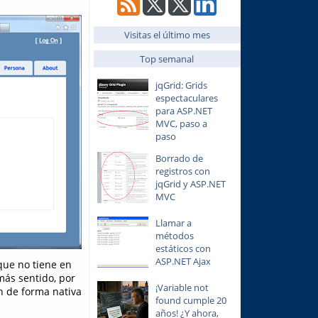
Visitas el último mes
Top semanal
jqGrid: Grids
espectaculares
para ASP.NET
MVC, paso a
paso
Borrado de
registros con
jqGrid y ASP.NET
MVC
Llamar a
métodos
estáticos con
ASP.NET Ajax
 que no tiene en
más sentido, por
¡Variable not
n de forma nativa
found cumple 20
años! ¿Y ahora,