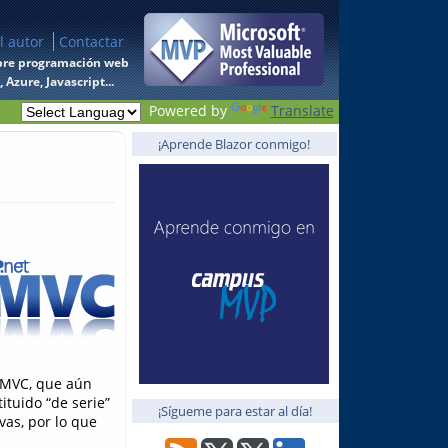
l autor
Contactar
 sobre programación web
Azure, Javascript...
Powered by
Translate
¡Aprende Blazor conmigo!
MVC, que aún
ituido “de serie”
¡Sígueme para estar al día!
vas, por lo que