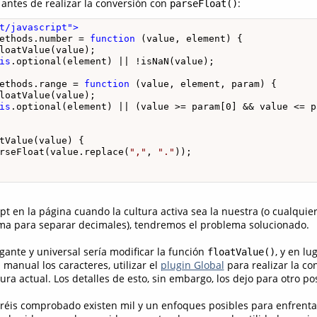
 antes de realizar la conversión con
:
parseFloat()
t/javascript">
ethods.number = 
function
 (value, element) {

loatValue(value);

is
.optional(element) || !isNaN(value);

ethods.range = 
function
 (value, element, param) {

loatValue(value);

is
.optional(element) || (value >= param[0] && value <= pa
tValue(value) {

rseFloat(value.replace(
","
, 
"."
));

ipt en la página cuando la cultura activa sea la nuestra (o cualquie
oma para separar decimales), tendremos el problema solucionado.
ante y universal sería modificar la función
, y en lu
floatValue()
manual los caracteres, utilizar el
plugin Global
para realizar la co
tura actual. Los detalles de esto, sin embargo, los dejo para otro pos
réis comprobado existen mil y un enfoques posibles para enfrenta