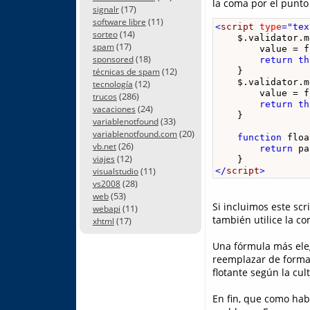
la coma por el punto
(17)
signalr
(11)
software libre
<
script
type
="tex
(14)
sorteo
    $.validator.m
(17)
spam
        value = f
(18)
sponsored
return
th
(12)
    }

técnicas de spam
    $.validator.m
(12)
tecnología
        value = f
(286)
trucos
return
th
(24)
vacaciones
    }

(33)
variablenotfound
(20)
variablenotfound.com
function
 floa
(26)
vb.net
return
 pa
(12)
viajes
(11)
</
script
>
visualstudio
(28)
vs2008
(53)
web
Si incluimos este scr
(11)
webapi
también utilice la c
(17)
xhtml
Una fórmula más eleg
reemplazar de forma 
flotante según la cul
En fin, que como hab