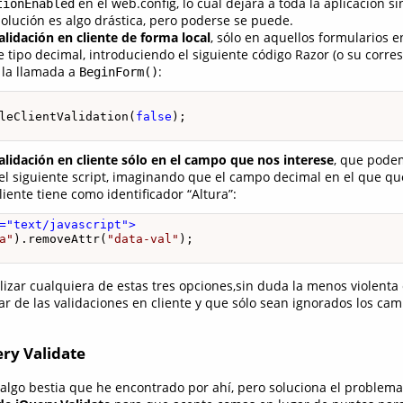
en el web.config, lo cual dejará a toda la aplicación s
tionEnabled
solución es algo drástica, pero poderse se puede.
alidación en cliente de forma local
, sólo en aquellos formularios e
 tipo decimal, introduciendo el siguiente código Razor (o su corr
 la llamada a
:
BeginForm()
leClientValidation(
false
);
validación en cliente sólo en el campo que nos interese
, que pode
el siguiente script, imaginando que el campo decimal en el que q
liente tiene como identificador “Altura”:
="text/javascript">
a"
).removeAttr(
"data-val"
zar cualquiera de estas tres opciones,sin duda la menos violenta e
r de las validaciones en cliente y que sólo sean ignorados los camp
ery Validate
 algo bestia que he encontrado por ahí, pero soluciona el problem