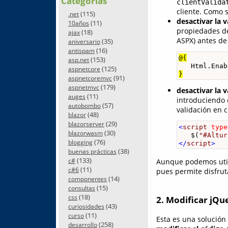
Categorías
clientValida
cliente. Como 
(115)
.net
desactivar la v
(11)
10años
propiedades de
(18)
ajax
ASPX) antes de
(35)
aniversario
(16)
antispam
@{
(153)
asp.net
   Html.Enab
(125)
aspnetcore
(91)
aspnetcoremvc
(179)
aspnetmvc
desactivar la 
(11)
auges
introduciendo 
(57)
autobombo
validación en c
(48)
blazor
(29)
blazorserver
<
script
type
(30)
blazorwasm
   $(
"#Altur
(76)
blogging
</
script
>
(38)
buenas prácticas
(133)
Aunque podemos utili
c#
(11)
c#6
pues permite disfruta
(14)
componentes
(15)
consultas
(18)
css
2. Modificar jQu
(43)
curiosidades
(11)
curso
Esta es una solución
(258)
desarrollo