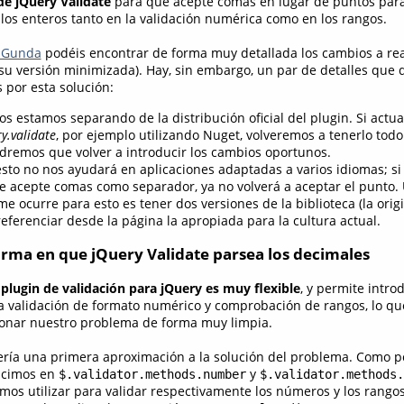
de jQuery Validate
para que acepte comas en lugar de puntos para
 los enteros tanto en la validación numérica como en los rangos.
 Gunda
podéis encontrar de forma muy detallada los cambios a real
 su versión minimizada). Hay, sin embargo, un par de detalles que
 por esta solución:
s estamos separando de la distribución oficial del plugin. Si actua
y.validate
, por ejemplo utilizando Nuget, volveremos a tenerlo tod
endremos que volver a introducir los cambios oportunos.
sto no nos ayudará en aplicaciones adaptadas a varios idiomas; si
e acepte comas como separador, ya no volverá a aceptar el punto.
e ocurre para esto es tener dos versiones de la biblioteca (la origi
referenciar desde la página la apropiada para la cultura actual.
forma en que jQuery Validate parsea los decimales
 plugin de validación para jQuery es muy flexible
, y permite intro
a validación de formato numérico y comprobación de rangos, lo qu
ionar nuestro problema de forma muy limpia.
sería una primera aproximación a la solución del problema. Como p
ucimos en
y
$.validator.methods.number
$.validator.methods.
os utilizar para validar respectivamente los números y los rang