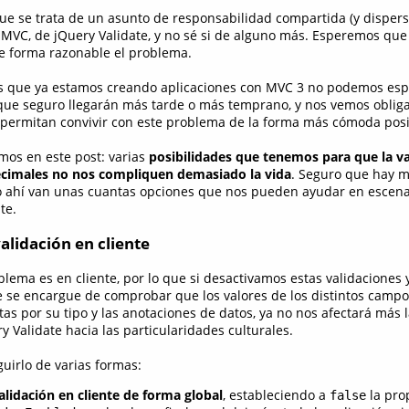
ue se trata de un asunto de responsabilidad compartida (y dispersa
 MVC, de jQuery Validate, y no sé si de alguno más. Esperemos que
e forma razonable el problema.
os que ya estamos creando aplicaciones con MVC 3 no podemos esp
, que seguro llegarán más tarde o más temprano, y nos vemos oblig
 permitan convivir con este problema de la forma más cómoda posi
emos en este post: varias
posibilidades que tenemos para que la va
decimales no nos compliquen demasiado la vida
. Seguro que hay m
o ahí van unas cuantas opciones que nos pueden ayudar en escena
te.
validación en cliente
oblema es en cliente, por lo que si desactivamos estas validaciones
ue se encargue de comprobar que los valores de los distintos camp
as por su tipo y las anotaciones de datos, ya no nos afectará más 
y Validate hacia las particularidades culturales.
irlo de varias formas:
alidación en cliente de forma global
, estableciendo a
la pro
false