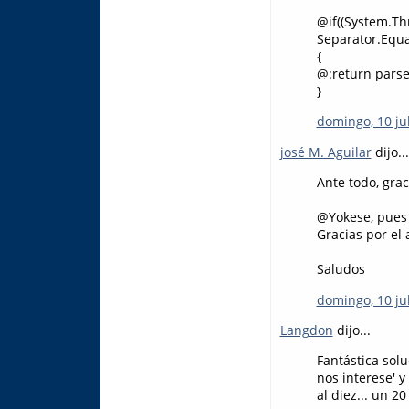
@if((System.T
Separator.Equal
{
@:return parseFl
}
domingo, 10 jul
josé M. Aguilar
dijo...
Ante todo, gra
@Yokese, pues s
Gracias por el a
Saludos
domingo, 10 jul
Langdon
dijo...
Fantástica solu
nos interese' y
al diez... un 20