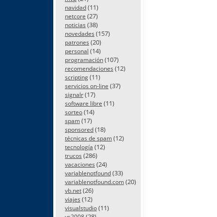
(11)
navidad
(27)
netcore
(38)
noticias
(157)
novedades
(20)
patrones
(14)
personal
(107)
programación
(12)
recomendaciones
(11)
scripting
(37)
servicios on-line
(17)
signalr
(11)
software libre
(14)
sorteo
(17)
spam
(18)
sponsored
(12)
técnicas de spam
(12)
tecnología
(286)
trucos
(24)
vacaciones
(33)
variablenotfound
(20)
variablenotfound.com
(26)
vb.net
(12)
viajes
(11)
visualstudio
(28)
vs2008