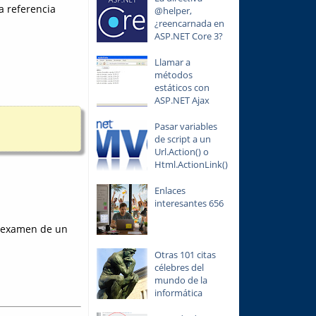
a referencia
@helper,
¿reencarnada en
ASP.NET Core 3?
Llamar a
métodos
estáticos con
ASP.NET Ajax
Pasar variables
de script a un
Url.Action() o
Html.ActionLink()
Enlaces
interesantes 656
 examen de un
Otras 101 citas
célebres del
mundo de la
informática