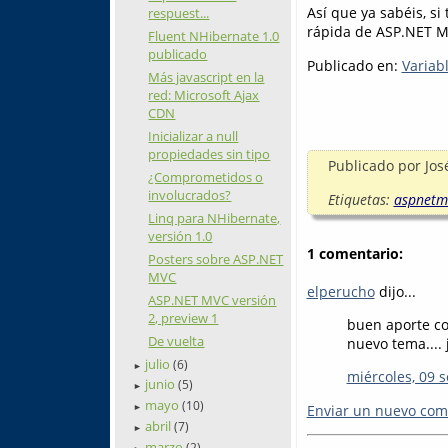
Así que ya sabéis, s
respuest...
rápida de ASP.NET MV
Fluent NHibernate 1.0
publicado
Publicado en:
Variab
Más javascript en la
red: Microsoft Ajax
CDN
Inicializar a null
propiedades sin tipo
Publicado por
Jos
¿Comprometidos o
involucrados?
Etiquetas:
aspnetm
Linq para NHibernate,
versión 1.0
1 comentario:
Posters sobre ASP.NET
MVC
elperucho
dijo...
ASP.NET MVC versión
2, preview 1
buen aporte c
De vuelta
nuevo tema.... j
julio
(6)
►
miércoles, 09 
junio
(5)
►
mayo
(10)
Enviar un nuevo com
►
abril
(7)
►
marzo
(2)