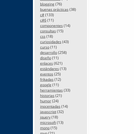
(76)
blogging
(38)
buenas prácticas
(133)
c#
(11)
c#6
(14)
componentes
(15)
consultas
(18)
css
(43)
curiosidades
(11)
curso
(258)
desarrollo
(11)
diseño
(621)
enlaces
(13)
estándares
(25)
eventos
(12)
frikadas
(11)
google
(33)
herramientas
(21)
historias
(24)
humor
(14)
inocentadas
(32)
javascript
(18)
jquery
(13)
microsoft
(15)
mono
(21)
mvp