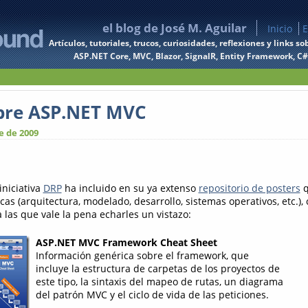
el blog de José M. Aguilar
Inicio
E
Artículos, tutoriales, trucos, curiosidades, reflexiones y links
ASP.NET Core, MVC, Blazor, SignalR, Entity Framework, C#, 
obre ASP.NET MVC
e de 2009
iniciativa
DRP
ha incluido en su ya extenso
repositorio de posters
q
s (arquitectura, modelado, desarrollo, sistemas operativos, etc.),
 las que vale la pena echarles un vistazo:
ASP.NET MVC Framework Cheat Sheet
Información genérica sobre el framework, que
incluye la estructura de carpetas de los proyectos de
este tipo, la sintaxis del mapeo de rutas, un diagrama
del patrón MVC y el ciclo de vida de las peticiones.