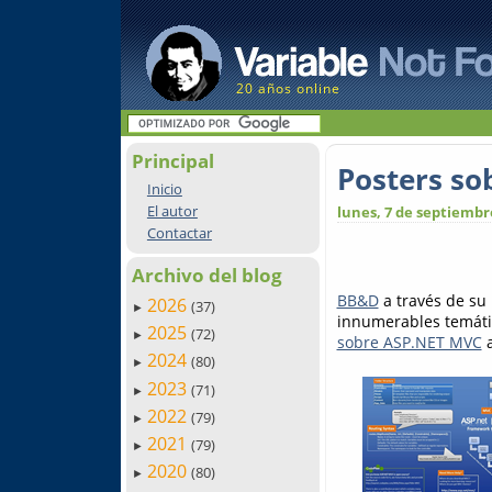
20 años online
Principal
Posters s
Inicio
El autor
lunes, 7 de septiembr
Contactar
Archivo del blog
BB&D
a través de su 
2026
(37)
►
innumerables temática
2025
(72)
►
sobre ASP.NET MVC
a
2024
(80)
►
2023
(71)
►
2022
(79)
►
2021
(79)
►
2020
(80)
►