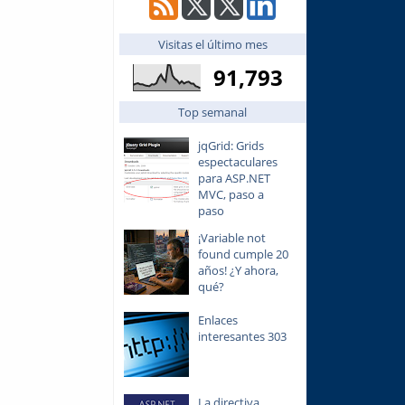
Visitas el último mes
91,793
Top semanal
jqGrid: Grids
espectaculares
para ASP.NET
MVC, paso a
paso
¡Variable not
found cumple 20
años! ¿Y ahora,
qué?
Enlaces
interesantes 303
La directiva