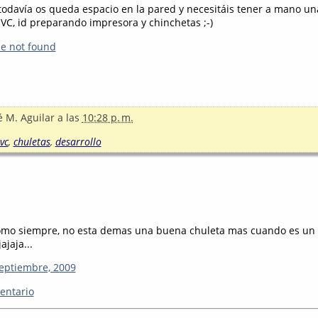
i todavía os queda espacio en la pared y necesitáis tener a mano un
C, id preparando impresora y chinchetas ;-)
le not found
é M. Aguilar
a las
10:28 p. m.
vc
,
chuletas
,
desarrollo
omo siempre, no esta demas una buena chuleta mas cuando es un
ajaja...
septiembre, 2009
entario