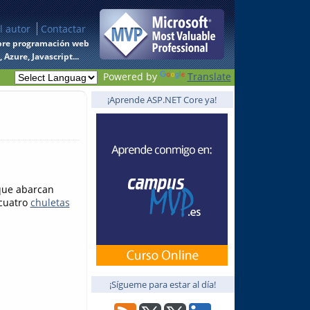
l autor
Contactar
 sobre programación web
Azure, Javascript...
Powered by
Translate
¡Aprende ASP.NET Core ya!
ue abarcan
 cuatro
chuletas
¡Sígueme para estar al día!