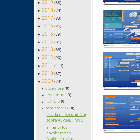
2019
(88)
►
2018
(74)
►
2017
(83)
►
2016
(86)
►
2015
(79)
►
2014
(81)
►
2013
(88)
►
2012
(90)
►
2011
(111)
►
2010
(87)
►
2009
(74)
▼
diciembre
(8)
►
noviembre
(9)
►
octubre
(9)
►
septiembre
(10)
▼
Charla en Second Nug
sobre ASP.NET MVC
Eliminar los
encabezados X-
AspNet* de las