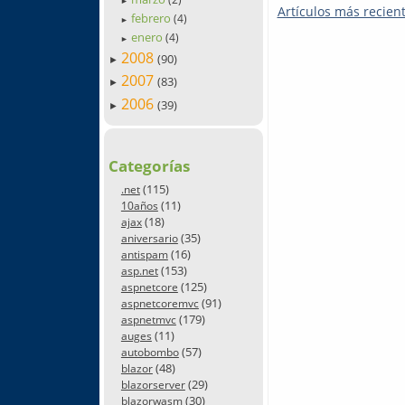
►
Artículos más recien
febrero
(4)
►
enero
(4)
►
2008
(90)
►
2007
(83)
►
2006
(39)
►
Categorías
(115)
.net
(11)
10años
(18)
ajax
(35)
aniversario
(16)
antispam
(153)
asp.net
(125)
aspnetcore
(91)
aspnetcoremvc
(179)
aspnetmvc
(11)
auges
(57)
autobombo
(48)
blazor
(29)
blazorserver
(30)
blazorwasm