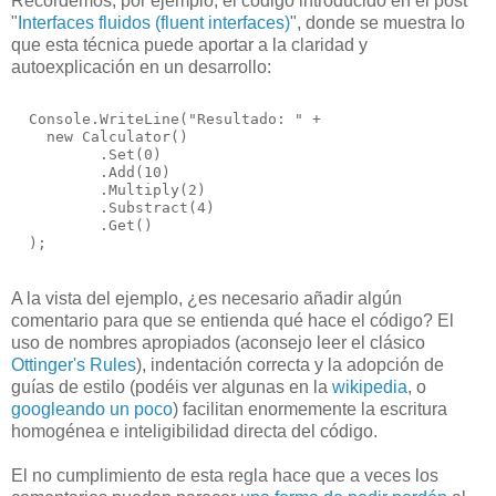
Recordemos, por ejemplo, el código introducido en el post
"
Interfaces fluidos (fluent interfaces)
", donde se muestra lo
que esta técnica puede aportar a la claridad y
autoexplicación en un desarrollo:
  Console.WriteLine("Resultado: " +
    new Calculator()
          .Set(0)
          .Add(10)
          .Multiply(2)
          .Substract(4)
          .Get()
  );
A la vista del ejemplo, ¿es necesario añadir algún
comentario para que se entienda qué hace el código? El
uso de nombres apropiados (aconsejo leer el clásico
Ottinger's Rules
), indentación correcta y la adopción de
guías de estilo (podéis ver algunas en la
wikipedia
, o
googleando un poco
) facilitan enormemente la escritura
homogénea e inteligibilidad directa del código.
El no cumplimiento de esta regla hace que a veces los