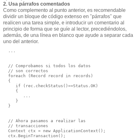
2. Usa párrafos comentados
Como complemento al punto anterior, es recomendable
dividir un bloque de código extenso en "párrafos" que
realicen una tarea simple, e introducir un comentario al
principio de forma que se guíe al lector, precediéndolos,
además, de una línea en blanco que ayude a separar cada
uno del anterior.
  ...
  // Comprobamos si todos los datos
  // son correctos
  foreach (Record record in records)
  {
     if (rec.checkStatus()==Status.OK)
     {
        ...
     }
  }
  // Ahora pasamos a realizar las
  // transacciones
  Context ctx = new ApplicationContext();
  ctx.BeginTransaction();