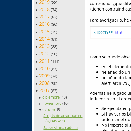
2019
(88)
curiosidad: ¿qué dif
►
2018
¿tienen contraindica
(74)
►
2017
(83)
►
Para averiguarlo, he 
2016
(86)
►
2015
(79)
►
<!DOCTYPE 
html
2014
(81)
►
2013
(88)
►
2012
(90)
►
Como se puede obser
2011
(111)
►
en el elemento 
2010
(87)
►
he añadido un b
2009
(74)
►
he añadido tam
2008
alert('archivo .js
(90)
►
2007
(83)
▼
Además he jugado un
diciembre
(10)
influencia en el orde
►
noviembre
(10)
►
Se ejecuta en p
octubre
(9)
▼
Si hay varios b
Scripts de arranque en
orden en el qu
páginas web
No importa si s
Saber si una cadena
ejecutan cuando