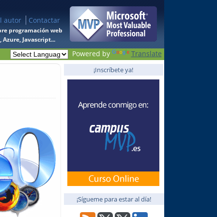
l autor
Contactar
 sobre programación web
Azure, Javascript...
Powered by
Translate
¡Inscríbete ya!
¡Sígueme para estar al día!