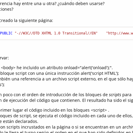
erencia hay entre una u otra? ¿cuándo deben usarse?
ciones?
creado la siguiente página:
PUBLIC
"-//W3C//DTD XHTML 1.0 Transitional//EN"
"http://www.
var:
<body> he incluido un atributo onload="alert('onload');".
loque script con una única instrucción alert('script HTML');
bién una referencia a un archivo script externo, en el que sólo ha
');
 poco con el orden de introducción de los bloques de
scripts
para 
n de ejecución del código que contienen. El resultado ha sido el si
rimer lugar el código incluido en los bloques <script> .
loques de script, se ejecuta el código incluido en cada uno de ellos
e están declarados.
on scripts incrustados en la página o si se encuentran en un archiv
 le llega el turno según el orden en el que han sido definidos en 