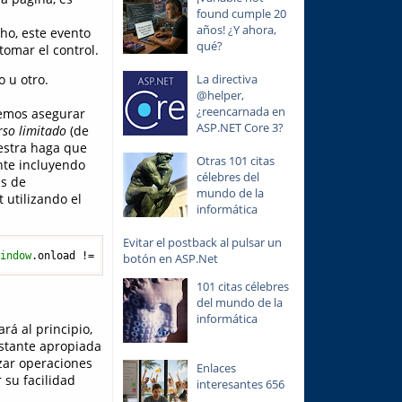
found cumple 20
años! ¿Y ahora,
ho, este evento
qué?
tomar el control.
 u otro.
La directiva
@helper,
¿reencarnada en
demos asegurar
ASP.NET Core 3?
rso limitado
(de
uestra haga que
Otras 101 citas
nte incluyendo
célebres del
es de
mundo de la
t utilizando el
informática
Evitar el postback al pulsar un
window
.
onload
 != 
'function'
) {      
window
.
onload
 = nuevoOnLoad;
botón en ASP.Net
101 citas célebres
del mundo de la
informática
rá al principio,
astante apropiada
zar operaciones
Enlaces
 su facilidad
interesantes 656