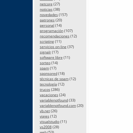
(27)
netcore
(38)
noticias
(157)
novedades
(20)
patrones
(14)
personal
(107)
programación
(12)
recomendaciones
(11)
scripting
(37)
servicios on-line
(17)
signalr
(11)
software libre
(14)
sorteo
(17)
spam
(18)
sponsored
(12)
técnicas de spam
(12)
tecnología
(286)
trucos
(24)
vacaciones
(33)
variablenotfound
(20)
variablenotfound.com
(26)
vb.net
(12)
viajes
(11)
visualstudio
(28)
vs2008
(53)
web