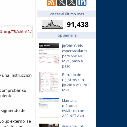
Visitas el último mes
91,438
w3.org/TR/xhtml1/DTD/xhtml1-transitional.dtd"
>
<
html
xmlns
=
"http:
Top semanal
jqGrid: Grids
espectaculares
para ASP.NET
MVC, paso a
paso
Borrado de
y una instrucción
registros con
jqGrid y ASP.NET
MVC
comprobar su
guiente:
Llamar a
métodos
, siguiendo del
estáticos con
ASP.NET Ajax
o .js externo, se
¡Variable not
la página, es