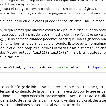
ión del tag <script> correspondiente.
ejecuta el código del evento onload del cuerpo de la página. De hec
vez se ha cargado y mostrado la página al usuario, es el último en 
se puede intuir en qué casos puede ser conveniente usar un modelo
) si queremos que nuestro código se ejecute al final, cuando po
a que pasar ya ha pasado; eso sí, mucho ojo,
que onload() es un recu
;-)), y si no se tiene cuidado podemos hacer que una asignación n
ción anteriormente definida para el evento. Esto se evita normalme
de la etiqueda
body
las sucesivas llamadas a las distintas funcion
das (
), o bien desde scrip
<body onload="init1(); init2();"...
o un clásico:
d
(
nuevoOnLoad
) {   
var
 prevOnload = 
window
.
onload
;   
if
 (
typeof
cción de código de inicialización directamente en scripts se ejecuta
derizar el contenido de la página en el navegador, por lo que es b
caciones del propio marcado (por ejemplo a través del DOM) o reali
el estado de carga de la página. Como ventaja adicional, destacar
os scripts similares o asociados al evento OnLoad().