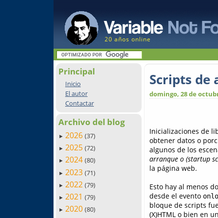
20 años online
Principal
Scripts de
Inicio
El autor
domingo, 28 de octubr
Contactar
Archivo del blog
Inicializaciones de l
2026
(37)
►
obtener datos o porci
2025
(72)
algunos de los escen
►
arranque o (startup sc
2024
(80)
►
la página web.
2023
(71)
►
2022
(79)
Esto hay al menos do
►
desde el evento
2021
onl
(79)
►
bloque de scripts fu
2020
(80)
►
(X)HTML o bien en un