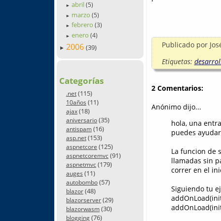
abril
(5)
►
marzo
(5)
►
febrero
(3)
►
enero
(4)
►
Publicado por
Jos
2006
(39)
►
Etiquetas:
desarrol
Categorías
2 Comentarios:
(115)
.net
(11)
10años
Anónimo dijo...
(18)
ajax
(35)
aniversario
hola, una entr
(16)
antispam
puedes ayudar
(153)
asp.net
(125)
aspnetcore
La funcion de s
(91)
aspnetcoremvc
llamadas sin p
(179)
aspnetmvc
correr en el in
(11)
auges
(57)
autobombo
Siguiendo tu e
(48)
blazor
addOnLoad(init
(29)
blazorserver
addOnLoad(init
(30)
blazorwasm
(76)
blogging