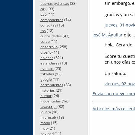
sin embargo, e
(38)
buenas prácticas
(133)
c#
(11)
gracias y un sa
c#6
(14)
componentes
jueves, 01 nov
(15)
consultas
(18)
css
josé M. Aguilar
dijo...
(43)
curiosidades
(11)
curso
Hola, Gerardo.
(258)
desarrollo
(11)
diseño
Sobre tu cuesti
(621)
enlaces
en unos días es
(13)
estándares
(25)
eventos
Un saludo.
(12)
frikadas
(11)
google
viernes, 02 no
(33)
herramientas
(21)
historias
Enviar un nuevo com
(24)
humor
(14)
inocentadas
(32)
javascript
Artículos más recien
(18)
jquery
(13)
microsoft
(15)
mono
(21)
mvp
(11)
navidad