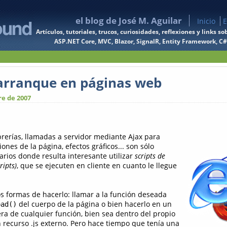
el blog de José M. Aguilar
Inicio
E
Artículos, tutoriales, trucos, curiosidades, reflexiones y links
ASP.NET Core, MVC, Blazor, SignalR, Entity Framework, C#, 
 arranque en páginas web
e de 2007
ibrerías, llamadas a servidor mediante Ajax para
ones de la página, efectos gráficos... son sólo
arios donde resulta interesante utilizar
scripts de
ripts)
, que se ejecuten en cliente en cuanto le llegue
s formas de hacerlo: llamar a la función deseada
del cuerpo de la página o bien hacerlo en un
oad()
era de cualquier función, bien sea dentro del propio
 recurso .js externo. Pero hace tiempo que tenía una