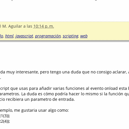
é M. Aguilar
a las
10:14 p. m.
lo
,
html
,
javascript
,
programación
,
scripting
,
web
ada muy interesante, pero tengo una duda que no consigo aclarar, 
.
cript que usas para añadir varias funciones al evento onload esta 
arametros. La duda es cómo podría hacer lo mismo si la función q
icio recibiera un parametro de entrada.
jemplo, me gustaria usar algo como:
1(3));
2(4));