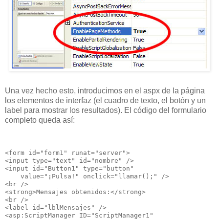
Una vez hecho esto, introducimos en el aspx de la página
los elementos de interfaz (el cuadro de texto, el botón y un
label para mostrar los resultados). El código del formulario
completo queda así:
<form id="form1" runat="server">
<input type="text" id="nombre" />
<input id="Button1" type="button"
    value="¡Pulsa!" onclick="llamar();" />
<br />
<strong>Mensajes obtenidos:</strong>
<br />
<label id="lblMensajes" />
<asp:ScriptManager ID="ScriptManager1"