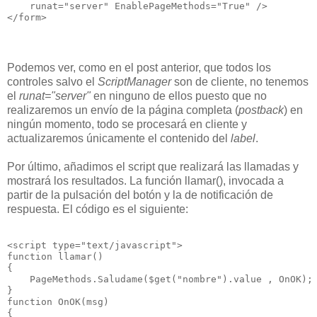
    runat="server" EnablePageMethods="True" />
</form>
Podemos ver, como en el post anterior, que todos los
controles salvo el
ScriptManager
son de cliente, no tenemos
el
runat="server"
en ninguno de ellos puesto que no
realizaremos un envío de la página completa (
postback
) en
ningún momento, todo se procesará en cliente y
actualizaremos únicamente el contenido del
label
.
Por último, añadimos el script que realizará las llamadas y
mostrará los resultados. La función llamar(), invocada a
partir de la pulsación del botón y la de notificación de
respuesta. El código es el siguiente:
<script type="text/javascript">
function llamar()
{
    PageMethods.Saludame($get("nombre").value , OnOK);
}
function OnOK(msg)
{