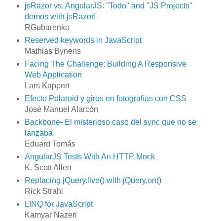
jsRazor vs. AngularJS: "Todo" and "JS Projects"
demos with jsRazor!
RGubarenko
Reserved keywords in JavaScript
Mathias Bynens
Facing The Challenge: Building A Responsive
Web Application
Lars Kappert
Efecto Polaroid y giros en fotografías con CSS
José Manuel Alarcón
Backbone- El misterioso caso del sync que no se
lanzaba
Eduard Tomás
AngularJS Tests With An HTTP Mock
K. Scott Allen
Replacing jQuery.live() with jQuery.on()
Rick Strahl
LINQ for JavaScript
Kamyar Nazeri