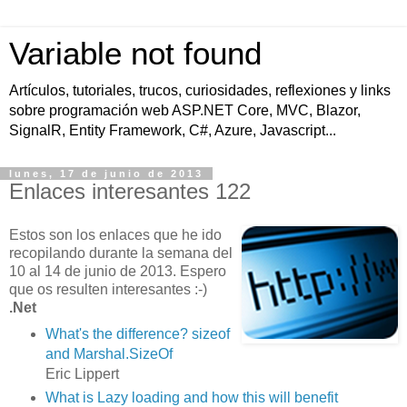
Variable not found
Artículos, tutoriales, trucos, curiosidades, reflexiones y links
sobre programación web ASP.NET Core, MVC, Blazor,
SignalR, Entity Framework, C#, Azure, Javascript...
lunes, 17 de junio de 2013
Enlaces interesantes 122
Estos son los enlaces que he ido
recopilando durante la semana del
10 al 14 de junio de 2013. Espero
que os resulten interesantes :-)
.Net
What's the difference? sizeof
and Marshal.SizeOf
Eric Lippert
What is Lazy loading and how this will benefit