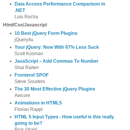
Data Access Performance Comparison in
.NET
Luis Rocha
Html/Css/Javascript
10 Best jQuery Form Plugins
jQuery4u
Your jQuery: Now With 67% Less Suck
Scott Kosman
JavaScript – Add Commas To Number
Shai Raiten
Frontend SPOF
Steve Souders
The 30 Most Effective jQuery Plugins
Awcore
Animations in HTML5
Florian Rappl
HTML 5 Input Types - How useful is this really
going to be?
Rick Strahl