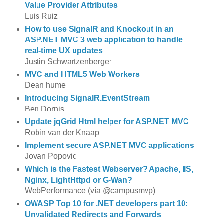
Value Provider Attributes
Luis Ruiz
How to use SignalR and Knockout in an
ASP.NET MVC 3 web application to handle
real-time UX updates
Justin Schwartzenberger
MVC and HTML5 Web Workers
Dean hume
Introducing SignalR.EventStream
Ben Dornis
Update jqGrid Html helper for ASP.NET MVC
Robin van der Knaap
Implement secure ASP.NET MVC applications
Jovan Popovic
Which is the Fastest Webserver? Apache, IIS,
Nginx, LightHttpd or G-Wan?
WebPerformance (vía @campusmvp)
OWASP Top 10 for .NET developers part 10:
Unvalidated Redirects and Forwards