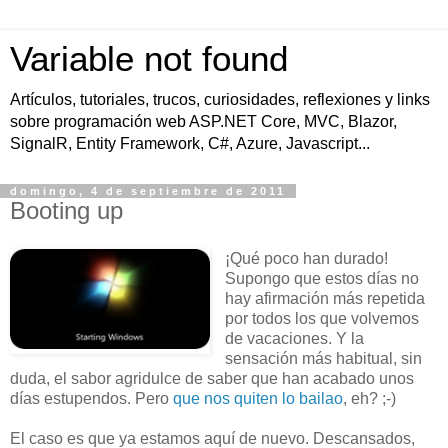
Variable not found
Artículos, tutoriales, trucos, curiosidades, reflexiones y links
sobre programación web ASP.NET Core, MVC, Blazor,
SignalR, Entity Framework, C#, Azure, Javascript...
domingo, 4 de septiembre de 2011
Booting up
¡Qué poco han durado!
Supongo que estos días no
hay afirmación más repetida
por todos los que volvemos
de vacaciones. Y la
sensación más habitual, sin
duda, el sabor agridulce de saber que han acabado unos
días estupendos. Pero
que nos quiten lo bailao
, eh? ;-)
El caso es que ya estamos aquí de nuevo. Descansados,