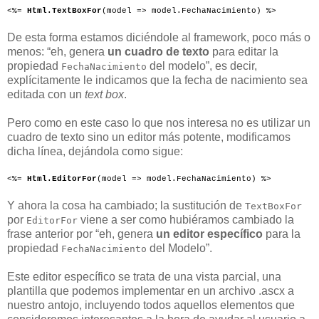
<%= 
Html.TextBoxFor
(model => model.FechaNacimiento) %>
De esta forma estamos diciéndole al framework, poco más o
menos: “eh, genera
un cuadro de texto
para editar la
propiedad
del modelo”, es decir,
FechaNacimiento
explícitamente le indicamos que la fecha de nacimiento sea
editada con un
text box
.
Pero como en este caso lo que nos interesa no es utilizar un
cuadro de texto sino un editor más potente, modificamos
dicha línea, dejándola como sigue:
<%= 
Html.EditorFor
(model => model.FechaNacimiento) %>
Y ahora la cosa ha cambiado; la sustitución de
TextBoxFor
por
viene a ser como hubiéramos cambiado la
EditorFor
frase anterior por “eh, genera
un editor específico
para la
propiedad
del Modelo”.
FechaNacimiento
Este editor específico se trata de una vista parcial, una
plantilla que podemos implementar en un archivo .ascx a
nuestro antojo, incluyendo todos aquellos elementos que