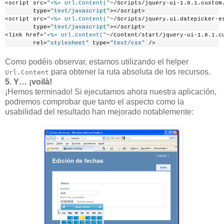
<script src=
"<%= Url.Content("
~/Scripts/jquery-ui-1.8.1.custom
        type=
"text/javascript"
></script>
<script src=
"<%= Url.Content("
~/Scripts/jquery.ui.datepicker-e
        type=
"text/javascript"
></script>
<link href=
"<%= Url.Content("
~/Content/start/jquery-ui-1.8.1.c
        rel=
"stylesheet"
 type=
"text/css"
 />
Como podéis observar, estamos utilizando el helper
para obtener la ruta absoluta de los recursos.
Url.Content
5. Y… ¡voilà!
¡Hemos terminado! Si ejecutamos ahora nuestra aplicación,
podremos comprobar que tanto el aspecto como la
usabilidad del resultado han mejorado notablemente: