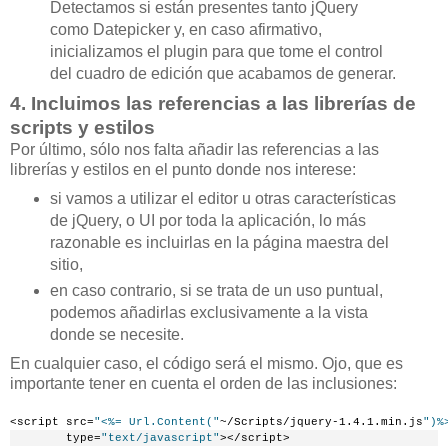
Detectamos si están presentes tanto jQuery
como Datepicker y, en caso afirmativo,
inicializamos el plugin para que tome el control
del cuadro de edición que acabamos de generar.
4. Incluimos las referencias a las librerías de
scripts y estilos
Por último, sólo nos falta añadir las referencias a las
librerías y estilos en el punto donde nos interese:
si vamos a utilizar el editor u otras características
de jQuery, o UI por toda la aplicación, lo más
razonable es incluirlas en la página maestra del
sitio,
en caso contrario, si se trata de un uso puntual,
podemos añadirlas exclusivamente a la vista
donde se necesite.
En cualquier caso, el código será el mismo. Ojo, que es
importante tener en cuenta el orden de las inclusiones:
<script src=
"<%= Url.Content("
~/Scripts/jquery-1.4.1.min.js
")%
        type=
"text/javascript"
></script>