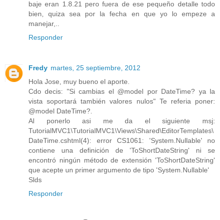
baje eran 1.8.21 pero fuera de ese pequeño detalle todo
bien, quiza sea por la fecha en que yo lo empeze a
manejar,..
Responder
Fredy
martes, 25 septiembre, 2012
Hola Jose, muy bueno el aporte.
Cdo decis: "Si cambias el @model por DateTime? ya la
vista soportará también valores nulos" Te referia poner:
@model DateTime?.
Al ponerlo asi me da el siguiente msj:
TutorialMVC1\TutorialMVC1\Views\Shared\EditorTemplates\
DateTime.cshtml(4): error CS1061: 'System.Nullable' no
contiene una definición de 'ToShortDateString' ni se
encontró ningún método de extensión 'ToShortDateString'
que acepte un primer argumento de tipo 'System.Nullable'
Slds
Responder