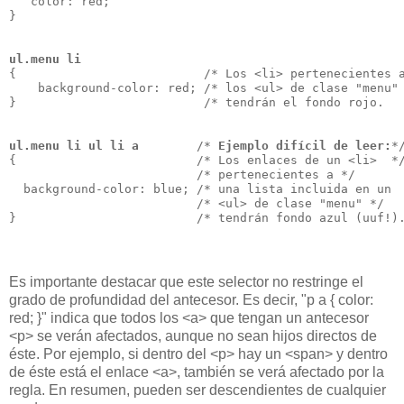
   color: red;
}
ul.menu li
{                          /* Los <li> pertenecientes 
    background-color: red; /* los <ul> de clase "menu"
}                          /* tendrán el fondo rojo.  
ul.menu li ul li a
        /* 
Ejemplo difícil de leer:
*
{                         /* Los enlaces de un <li>  *
                          /* pertenecientes a */
  background-color: blue; /* una lista incluida en un 
                          /* <ul> de clase "menu" */
}                         /* tendrán fondo azul (uuf!)
Es importante destacar que este selector no restringe el
grado de profundidad del antecesor. Es decir, "p a { color:
red; }" indica que todos los <a> que tengan un antecesor
<p> se verán afectados, aunque no sean hijos directos de
éste. Por ejemplo, si dentro del <p> hay un <span> y dentro
de éste está el enlace <a>, también se verá afectado por la
regla. En resumen, pueden ser descendientes de cualquier