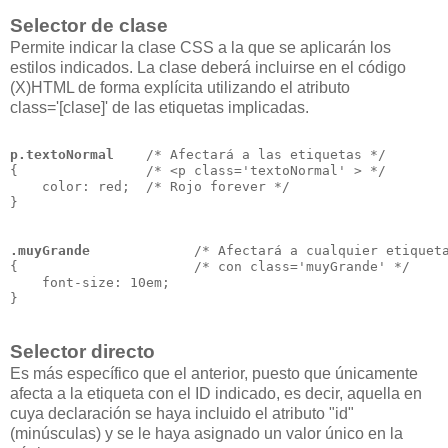
Selector de clase
Permite indicar la clase CSS a la que se aplicarán los
estilos indicados. La clase deberá incluirse en el código
(X)HTML de forma explícita utilizando el atributo
class='[clase]' de las etiquetas implicadas.
p.textoNormal
    /* Afectará a las etiquetas */
{                /* <p class='textoNormal' > */
    color: red;  /* Rojo forever */
}
.muyGrande
             /* Afectará a cualquier etiquet
{                      /* con class='muyGrande' */
    font-size: 10em;
}
Selector directo
Es más específico que el anterior, puesto que únicamente
afecta a la etiqueta con el ID indicado, es decir, aquella en
cuya declaración se haya incluido el atributo "id"
(minúsculas) y se le haya asignado un valor único en la