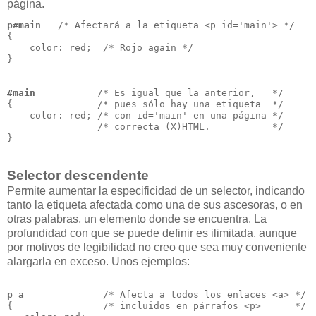
página.
p#main
   /* Afectará a la etiqueta <p id='main'> */
{
    color: red;  /* Rojo again */
}
#main 
          /* Es igual que la anterior,   */
{               /* pues sólo hay una etiqueta  */
    color: red; /* con id='main' en una página */
                /* correcta (X)HTML.           */
}
Selector descendente
Permite aumentar la especificidad de un selector, indicando
tanto la etiqueta afectada como una de sus ascesoras, o en
otras palabras, un elemento donde se encuentra. La
profundidad con que se puede definir es ilimitada, aunque
por motivos de legibilidad no creo que sea muy conveniente
alargarla en exceso. Unos ejemplos:
p a
              /* Afecta a todos los enlaces <a> */
{                /* incluidos en párrafos <p>      */