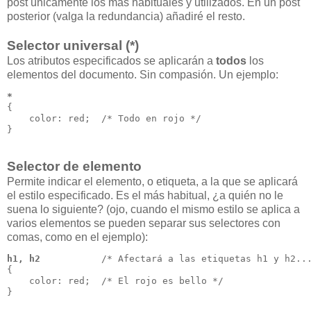
post únicamente los más habituales y utilizados. En un post
posterior (valga la redundancia) añadiré el resto.
Selector universal (*)
Los atributos especificados se aplicarán a
todos
los
elementos del documento. Sin compasión. Un ejemplo:
*
{
    color: red;  /* Todo en rojo */
}
Selector de elemento
Permite indicar el elemento, o etiqueta, a la que se aplicará
el estilo especificado. Es el más habitual, ¿a quién no le
suena lo siguiente? (ojo, cuando el mismo estilo se aplica a
varios elementos se pueden separar sus selectores con
comas, como en el ejemplo):
h1, h2
           /* Afectará a las etiquetas h1 y h2..
{
    color: red;  /* El rojo es bello */
}