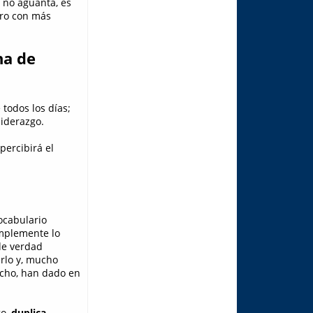
 no aguanta, es
tro con más
na de
todos los días;
liderazgo.
 percibirá el
ocabulario
implemente lo
de verdad
rlo y, mucho
cho, han dado en
go,
duplica