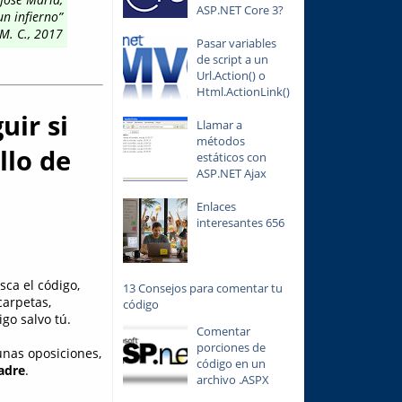
ASP.NET Core 3?
n infierno”
M. C., 2017
Pasar variables
de script a un
Url.Action() o
Html.ActionLink()
uir si
Llamar a
métodos
llo de
estáticos con
ASP.NET Ajax
Enlaces
interesantes 656
sca el código,
13 Consejos para comentar tu
carpetas,
código
go salvo tú.
Comentar
porciones de
unas oposiciones,
código en un
madre
.
archivo .ASPX