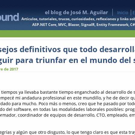
el blog de José M. Aguilar
Inicio
E
Artículos, tutoriales, trucos, curiosidades, reflexiones y links
ASP.NET Core, MVC, Blazor, SignalR, Entity Framework, C#, 
sejos definitivos que todo desarrol
guir para triunfar en el mundo del
re de 2017
tiempos ya llevaba bastante tiempo enganchado al desarrollo de s
mpecé mi andadura profesional en este mundillo, y he de decir q
 dado para mucho. Poco más o menos, creo que he pasado por todo
do del software, en todas las modalidades laborales posibles: pro
 formador, coordinador de equipos de desarrollo, CTO, empleado, em
grías y algún que otro disgusto, lo que tengo claro es que esta tr