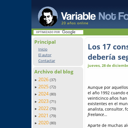
20 años online
Principal
Los 17 con
Inicio
debería se
El autor
Contactar
jueves, 28 de diciemb
Archivo del blog
2026
(37)
►
2025
(72)
Aunque por aquellos 
►
el año 1992 cuando e
2024
(80)
►
veinticinco años han
2023
(71)
►
existentes en el mun
2022
(79)
analista, consultor,
►
freelance
…
2021
(79)
►
2020
(80)
►
Aparte de muchas ale