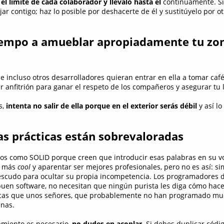
el límite de cada colaborador y llévalo hasta él
continuamente. Si
ar contigo; haz lo posible por deshacerte de él y sustitúyelo por o
tiempo a amueblar apropiadamente tu zo
 incluso otros desarrolladores quieran entrar en ella a tomar café 
 anfitrión para ganar el respeto de los compañeros y asegurar tu 
s,
intenta no salir de ella porque en el exterior serás débil
y así lo
as prácticas están sobrevaloradas
ios como SOLID porque creen que introducir esas palabras en su v
r más
cool
y aparentar ser mejores profesionales, pero no es así: s
scudo para ocultar su propia incompetencia. Los programadores 
en software, no necesitan que ningún purista les diga cómo hace
icas que unos señores, que probablemente no han programado mu
nas.
lamiento es necesario,
no dudes en acoplar
. Si debes duplicar códi