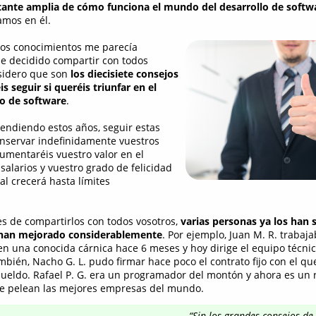
tante amplia de cómo funciona el mundo del desarrollo de softw
amos en él.
os conocimientos me parecía
e decidido compartir con todos
nsidero que son
los diecisiete consejos
s seguir si queréis triunfar en el
o de software
.
rendiendo estos años, seguir estas
conservar indefinidamente vuestros
aumentaréis vuestro valor en el
salarios y vuestro grado de felicidad
al crecerá hasta límites
es de compartirlos con todos vosotros,
varias personas ya los han 
 han mejorado considerablemente
. Por ejemplo, Juan M. R. trabaj
n una conocida cárnica hace 6 meses y hoy dirige el equipo técni
mbién, Nacho G. L. pudo firmar hace poco el contrato fijo con el qu
ueldo. Rafael P. G. era un programador del montón y ahora es un
se pelean las mejores empresas del mundo.
“Sin los grandes consejos de