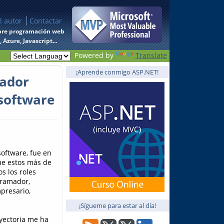
l autor
Contactar
 sobre programación web
Azure, Javascript...
Powered by
Translate
¡Aprende conmigo ASP.NET!
lador
 software
oftware, fue en
ue estos más de
s los roles
gramador,
presario,
¡Sígueme para estar al día!
ayectoria me ha