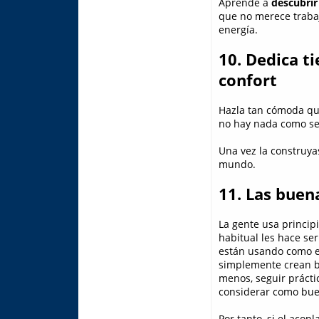
Aprende a
descubrir 
que no merece trabaj
energía.
10. Dedica 
confort
Hazla tan cómoda que
no hay nada como ser
Una vez la construya
mundo.
11. Las buen
La gente usa princip
habitual les hace se
están usando como e
simplemente crean bu
menos, seguir práct
considerar como bue
Por tanto, si el acop