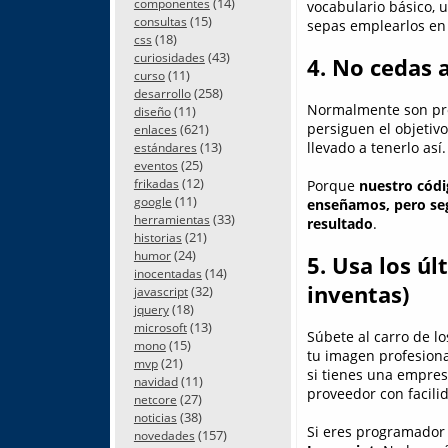
(14)
componentes
vocabulario básico, 
(15)
consultas
sepas emplearlos en
(18)
css
(43)
curiosidades
4. No cedas 
(11)
curso
(258)
desarrollo
Normalmente son prop
(11)
diseño
persiguen el objetiv
(621)
enlaces
(13)
llevado a tenerlo así.
estándares
(25)
eventos
(12)
frikadas
Porque
nuestro códi
(11)
google
enseñamos, pero seg
(33)
herramientas
resultado
.
(21)
historias
(24)
humor
5. Usa los úl
(14)
inocentadas
inventas)
(32)
javascript
(18)
jquery
(13)
microsoft
Súbete al carro de l
(15)
mono
tu imagen profesiona
(21)
mvp
si tienes una empres
(11)
navidad
proveedor con facili
(27)
netcore
(38)
noticias
Si eres programador
(157)
novedades