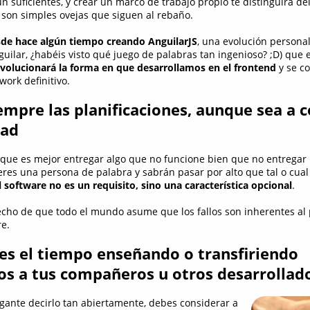
n suficientes, y crear un marco de trabajo propio te distinguirá de
 son simples ovejas que siguen al rebaño.
de hace algún tiempo creando AnguilarJS
, una evolución persona
uilar, ¿habéis visto qué juego de palabras tan ingenioso? ;D) que 
volucionará la forma en que desarrollamos en el frontend
y se co
work definitivo.
empre las planificaciones, aunque sea a c
dad
ue es mejor entregar algo que no funcione bien que no entregar n
eres una persona de palabra y sabrán pasar por alto que tal o cual
l software no es un requisito, sino una característica opcional
.
hecho de que todo el mundo asume que los fallos son inherentes al
re.
es el tiempo enseñando o transfiriendo
s a tus compañeros u otros desarrollad
ante decirlo tan abiertamente, debes considerar a