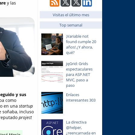
are
y las
Visitas el último mes
Top semanal
¡Variable not
found cumple 20
años! ¿Y ahora,
qué?
jqGrid: Grids
espectaculares
para ASP.NET
MVC, paso a
paso
seguido y sus
Enlaces
interesantes 303
aba como
co en una
startup
e soñaba, incluso
 reputado
project
La directiva
@helper,
¿reencarnada en
 José María,