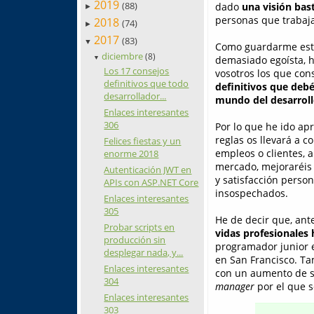
2019
(88)
dado
una visión bas
►
personas que trabaj
2018
(74)
►
2017
(83)
▼
Como guardarme est
diciembre
(8)
demasiado egoísta, h
▼
Los 17 consejos
vosotros los que co
definitivos que todo
definitivos que debéi
desarrollador...
mundo del desarroll
Enlaces interesantes
306
Por lo que he ido ap
reglas os llevará a 
Felices fiestas y un
empleos o clientes, 
enorme 2018
mercado, mejoraréis 
Autenticación JWT en
y satisfacción person
APIs con ASP.NET Core
insospechados.
Enlaces interesantes
305
He de decir que, ant
Probar scripts en
vidas profesionales
producción sin
programador junior e
desplegar nada, y...
en San Francisco. Ta
Enlaces interesantes
con un aumento de s
304
manager
por el que 
Enlaces interesantes
303