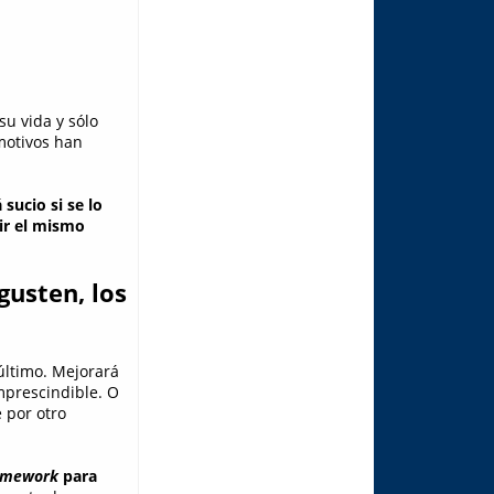
u vida y sólo
motivos han
sucio si se lo
ir el mismo
gusten, los
último. Mejorará
mprescindible. O
 por otro
amework
para