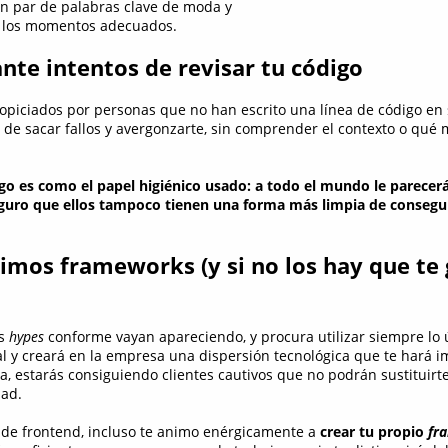
un par de palabras clave de moda y
 los momentos adecuados.
ante intentos de revisar tu código
iciados por personas que no han escrito una línea de código en s
o de sacar fallos y avergonzarte, sin comprender el contexto o qué 
go es como el papel higiénico usado: a todo el mundo le parecerá 
uro que ellos tampoco tienen una forma más limpia de consegu
timos frameworks (y si no los hay que te 
os
hypes
conforme vayan apareciendo, y procura utilizar siempre lo 
l y creará en la empresa una dispersión tecnológica que te hará i
a, estarás consiguiendo clientes cautivos que no podrán sustituirte
dad.
 de frontend, incluso te animo enérgicamente a
crear tu propio
fr