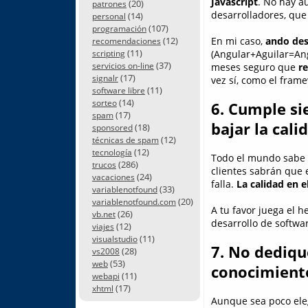
Javascript
. No hay aú
(20)
patrones
desarrolladores, que
(14)
personal
(107)
programación
(12)
En mi caso,
ando des
recomendaciones
(11)
(Angular+Aguilar=Ang
scripting
(37)
servicios on-line
meses seguro que
re
(17)
signalr
vez sí, como el frame
(11)
software libre
(14)
sorteo
6. Cumple si
(17)
spam
bajar la cali
(18)
sponsored
(12)
técnicas de spam
(12)
tecnología
Todo el mundo sabe q
(286)
trucos
clientes sabrán que 
(24)
vacaciones
falla.
La calidad en e
(33)
variablenotfound
(20)
variablenotfound.com
A tu favor juega el 
(26)
vb.net
desarrollo de softwa
(12)
viajes
(11)
visualstudio
7. No dediqu
(28)
vs2008
(53)
web
conocimiento
(11)
webapi
(17)
xhtml
Aunque sea poco eleg