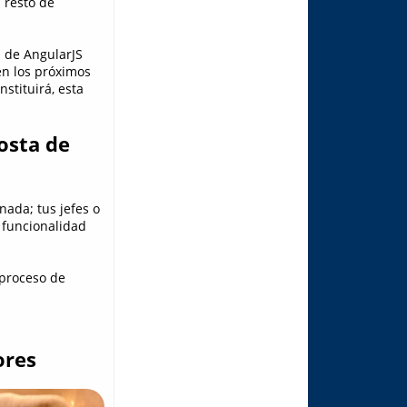
l resto de
l de AngularJS
en los próximos
nstituirá, esta
osta de
ada; tus jefes o
 funcionalidad
 proceso de
ores