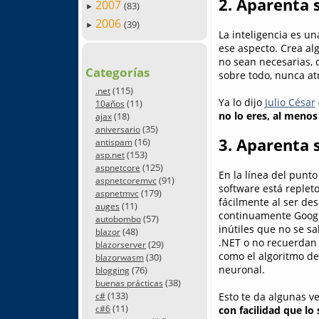
2. Aparenta s
2007
(83)
►
2006
(39)
►
La inteligencia es u
ese aspecto. Crea a
no sean necesarias, 
Categorías
sobre todo, nunca atr
(115)
.net
Ya lo dijo
Julio César
(11)
10años
no lo eres, al menos
(18)
ajax
(35)
aniversario
3. Aparenta 
(16)
antispam
(153)
asp.net
(125)
aspnetcore
En la línea del punto
(91)
aspnetcoremvc
software está replet
(179)
aspnetmvc
fácilmente al ser de
(11)
auges
continuamente Googl
(57)
autobombo
inútiles que no se s
(48)
blazor
.NET o no recuerdan 
(29)
blazorserver
como el algoritmo d
(30)
blazorwasm
neuronal.
(76)
blogging
(38)
buenas prácticas
(133)
Esto te da algunas v
c#
(11)
c#6
con facilidad que lo