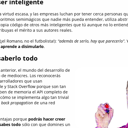
er inteligente
na virtud escasa, y las empresas luchan por tener cerca personas 
lgoritmos semimágicos que nadie más pueda entender, utiliza abst
copia código de otros más inteligentes que tú aunque no lo entiend
ibuyas el mérito a sus autores reales.
(¡el Romano, no el futbolista!):
“además de serlo, hay que parecerlo”
. 
 aprende a disimularlo
.
saberlo todo
 anterior, el mundo del desarrollo de
o de mediocres. Los reconocerás
sarrolladores que usan
e y Stack Overflow porque son tan
aben de memoria el API completo de
cómo se implementa algo tan trivial
e
back propagation
de una red
entajas porque
podrás hacer creer
 sabes todo
sólo con que domines un