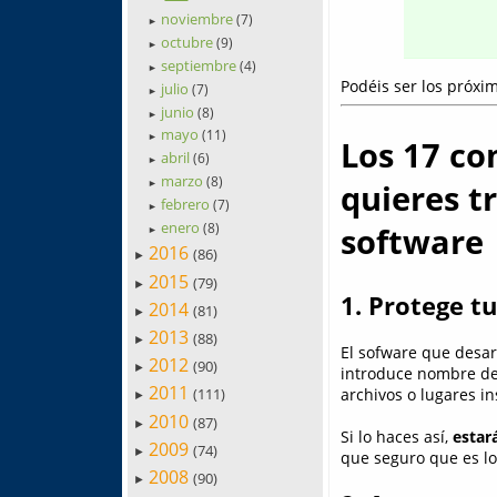
noviembre
(7)
►
octubre
(9)
►
septiembre
(4)
►
Podéis ser los próxim
julio
(7)
►
junio
(8)
►
mayo
(11)
►
Los 17 con
abril
(6)
►
marzo
(8)
quieres t
►
febrero
(7)
►
enero
software
(8)
►
2016
(86)
►
2015
(79)
►
1. Protege t
2014
(81)
►
2013
(88)
►
El sofware que desarr
2012
(90)
►
introduce nombre de 
2011
archivos o lugares i
(111)
►
2010
(87)
►
Si lo haces así,
estar
2009
(74)
►
que seguro que es lo
2008
(90)
►