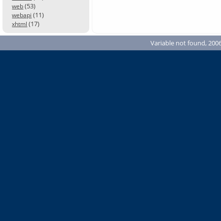
(53)
web
(11)
webapi
(17)
xhtml
Variable not found, 2006