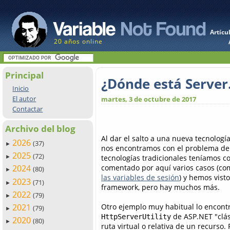
Artícu
20 años online
Principal
¿Dónde está Server
Inicio
El autor
martes, 3 de octubre de 2017
Contactar
Archivo del blog
Al dar el salto a una nueva tecnolo
2026
(37)
►
nos encontramos con el problema de
2025
(72)
tecnologías tradicionales teníamos 
►
comentado por aquí varios casos (c
2024
(80)
►
las variables de sesión
) y hemos vist
2023
(71)
►
framework, pero hay muchos más.
2022
(79)
►
Otro ejemplo muy habitual lo encon
2021
(79)
►
de ASP.NET "clási
HttpServerUtility
2020
(80)
►
ruta virtual o relativa de un recurso