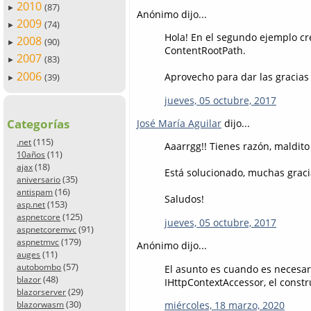
2010
(87)
►
Anónimo dijo...
2009
(74)
►
Hola! En el segundo ejemplo cre
2008
(90)
►
ContentRootPath.
2007
(83)
►
2006
Aprovecho para dar las gracias
(39)
►
jueves, 05 octubre, 2017
Categorías
José María Aguilar
dijo...
(115)
.net
Aaarrgg!! Tienes razón, maldito
(11)
10años
(18)
ajax
Está solucionado, muchas graci
(35)
aniversario
(16)
antispam
Saludos!
(153)
asp.net
(125)
aspnetcore
jueves, 05 octubre, 2017
(91)
aspnetcoremvc
(179)
aspnetmvc
Anónimo dijo...
(11)
auges
(57)
autobombo
El asunto es cuando es necesari
(48)
blazor
IHttpContextAccessor, el constru
(29)
blazorserver
(30)
miércoles, 18 marzo, 2020
blazorwasm