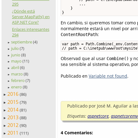
295
        ...

    }

¿Dónde está
}
Server.MapPath() en
ASP.NET Core?
En cambio, si queremos tomar como pu
normalmente estará un nivel por ar
Enlaces interesantes
:
294
ContentRootPath
septiembre
(4)
►
var path = Path.Combine(_env.Conten
julio
(7)
// path = C:\inetpub\wwwroot\mysite
►
junio
(8)
►
Observad que al usar
y no
Combine()
mayo
(11)
►
sea sensible al sistema operativo, p
abril
(6)
►
marzo
(8)
Publicado en
Variable not found
.
►
febrero
(7)
►
enero
(8)
►
2016
(86)
►
2015
(79)
►
Publicado por
José M. Aguilar
a la
2014
(81)
►
Etiquetas:
aspnetcore
,
aspnetcoremv
2013
(88)
►
2012
(90)
►
2011
4 Comentarios:
(111)
►