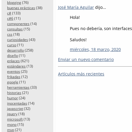
(76)
blogging
José María Aguilar
dijo...
(38)
buenas prácticas
(133)
c#
Hola!
(11)
c#6
(14)
componentes
Pues no debería, son interfaces
(15)
consultas
(18)
css
Saludos!
(43)
curiosidades
(11)
curso
miércoles, 18 marzo, 2020
(258)
desarrollo
(11)
diseño
Enviar un nuevo comentario
(621)
enlaces
(13)
estándares
(25)
eventos
Artículos más recientes
(12)
frikadas
(11)
google
(33)
herramientas
(21)
historias
(24)
humor
(14)
inocentadas
(32)
javascript
(18)
jquery
(13)
microsoft
(15)
mono
(21)
mvp