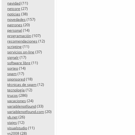
(11)
navidad
(27)
netcore
(38)
noticias
(157)
novedades
(20)
patrones
(14)
personal
(107)
programación
(12)
recomendaciones
(11)
scripting
(37)
servicios on-line
(17)
signalr
(11)
software libre
(14)
sorteo
(17)
spam
(18)
sponsored
(12)
técnicas de spam
(12)
tecnología
(286)
trucos
(24)
vacaciones
(33)
variablenotfound
(20)
variablenotfound.com
(26)
vb.net
(12)
viajes
(11)
visualstudio
(28)
vs2008