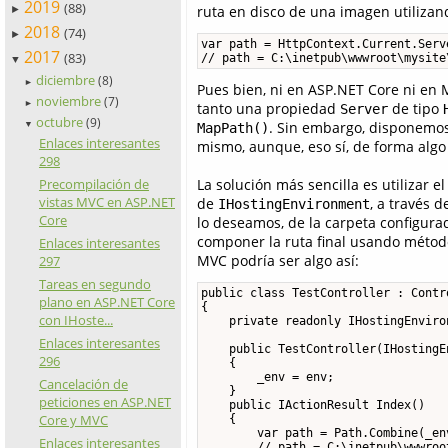
2019
(88)
ruta en disco de una imagen utilizan
►
2018
(74)
►
var path = HttpContext.Current.Serv
2017
(83)
// path = C:\inetpub\wwwroot\mysite
▼
diciembre
(8)
►
Pues bien, ni en ASP.NET Core ni en
noviembre
(7)
►
tanto una propiedad
de tipo
Server
octubre
(9)
. Sin embargo, disponemos
▼
MapPath()
Enlaces interesantes
mismo, aunque, eso sí, de forma algo
298
Precompilación de
La solución más sencilla es utilizar
vistas MVC en ASP.NET
de
, a través d
IHostingEnvironment
Core
lo deseamos, de la carpeta configur
componer la ruta final usando métod
Enlaces interesantes
MVC podría ser algo así:
297
Tareas en segundo
public class TestController : Contro
plano en ASP.NET Core
{

con IHoste...
    private readonly IHostingEnviron
Enlaces interesantes
    public TestController(IHostingE
296
    {

        _env = env;

Cancelación de
    }

peticiones en ASP.NET
    public IActionResult Index()

Core y MVC
    {

        var path = Path.Combine(_en
Enlaces interesantes
        // path = C:\inetpub\wwwroo