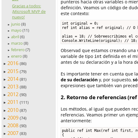
punteros hacia otras variables o mie
Gracias a todos:
definición. Veamos un código de dudos
¡Microsoft MVP de
este contexto:
nuevo!
int original = 0;

junio
(8)
►
ref int alias = ref original; // O 
mayo
(11)
►
abril
alias = 18; // Sobreescribimos el c
(6)
►
Console.WriteLine(original); // 18;
marzo
(8)
►
febrero
(7)
Observad que estamos creando una v
►
enero
variable de tipo
definida en el m
(8)
int
►
antes de su declaración y a la hora d
2016
(86)
►
2015
(79)
►
Es importante tener en cuenta que la
2014
(81)
de su declaración
y, por supuesto,
só
►
expresiones que también van precedi
2013
(88)
►
2012
(90)
►
2. Retorno de referencias (ref
2011
(111)
►
Los métodos, al igual que pueden rec
2010
(87)
►
referencias. Veamos primer un ejemp
2009
(74)
►
anteriormente:
2008
(90)
►
public ref int Max(ref int first, re
2007
(83)
►
{
