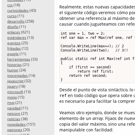
(18)
css
Realmente, estas nuevas capacidades 
(43)
curiosidades
el siguiente código veremos cómo p
(11)
curso
obtener una referencia al máximo de
(258)
desarrollo
causar cuando jugueteamos con refe
(11)
diseño
(621)
enlaces
int one = 1, two = 2;

(13)
estándares
ref var max = ref Max(ref one, ref t
(25)
eventos
Console.WriteLine(max++); // 2

(12)
frikadas
Console.WriteLine(two);   // 3!!

(11)
google
(33)
public static ref int Max(ref int f
herramientas
{

(21)
historias
    if (first >= second)

(24)
humor
        return ref first;

(14)
inocentadas
    return ref second;

}
(32)
javascript
(18)
jquery
Desde el punto de vista sintáctico, l
(13)
microsoft
en todo código que opera sobre 
ref
(15)
mono
es necesario para facilitar la compre
(21)
mvp
(11)
navidad
Veamos otro ejemplo, donde se muest
(27)
netcore
elemento de un
array
. Fijaos de nue
(38)
noticias
copia del valor máximo, sino una refe
(157)
novedades
(20)
manipulable con facilidad:
patrones
(14)