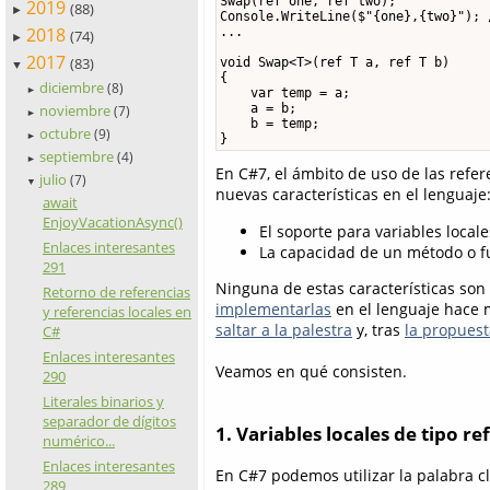
Swap(ref one, ref two);

2019
(88)
►
Console.WriteLine($"{one},{two}"); /
2018
...

(74)
►
2017
(83)
void Swap<T>(ref T a, ref T b)

▼
{

diciembre
(8)
►
    var temp = a;

    a = b;

noviembre
(7)
►
    b = temp;

octubre
(9)
►
}
septiembre
(4)
►
En C#7, el ámbito de uso de las refer
julio
(7)
▼
nuevas características en el lenguaje
await
EnjoyVacationAsync()
El soporte para variables locale
Enlaces interesantes
La capacidad de un método o f
291
Ninguna de estas características son
Retorno de referencias
implementarlas
en el lenguaje hace 
y referencias locales en
saltar a la palestra
y, tras
la propuesta
C#
Enlaces interesantes
Veamos en qué consisten.
290
Literales binarios y
separador de dígitos
1. Variables locales de tipo ref
numérico...
Enlaces interesantes
En C#7 podemos utilizar la palabra c
289