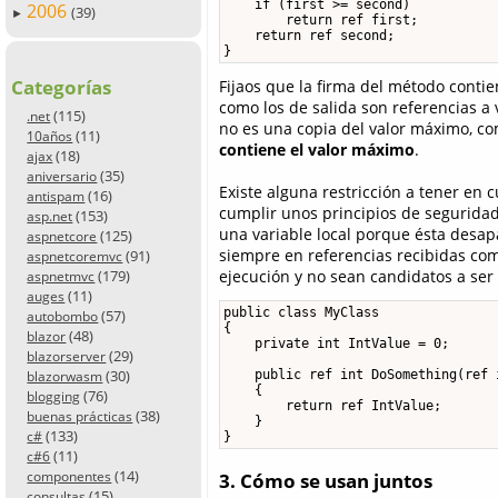
    if (first >= second)

2006
(39)
►
        return ref first;

    return ref second;

}
Categorías
Fijaos que la firma del método conti
como los de salida son referencias a
(115)
.net
no es una copia del valor máximo, com
(11)
10años
contiene el valor máximo
.
(18)
ajax
(35)
aniversario
Existe alguna restricción a tener en 
(16)
antispam
cumplir unos principios de seguridad
(153)
asp.net
una variable local porque ésta desapar
(125)
aspnetcore
siempre en referencias recibidas co
(91)
aspnetcoremvc
(179)
ejecución y no sean candidatos a ser 
aspnetmvc
(11)
auges
public class MyClass

(57)
autobombo
{

(48)
blazor
    private int IntValue = 0;

(29)
blazorserver
(30)
    public ref int DoSomething(ref 
blazorwasm
    {

(76)
blogging
        return ref IntValue;

(38)
buenas prácticas
    }

(133)
c#
}
(11)
c#6
(14)
3. Cómo se usan juntos
componentes
(15)
consultas