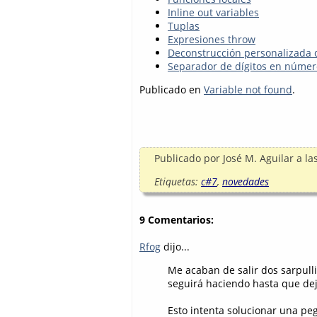
Inline out variables
Tuplas
Expresiones throw
Deconstrucción personalizada 
Separador de dígitos en números
Publicado en
Variable not found
.
Publicado por
José M. Aguilar
a la
Etiquetas:
c#7
,
novedades
9 Comentarios:
Rfog
dijo...
Me acaban de salir dos sarpulli
seguirá haciendo hasta que deje
Esto intenta solucionar una peg