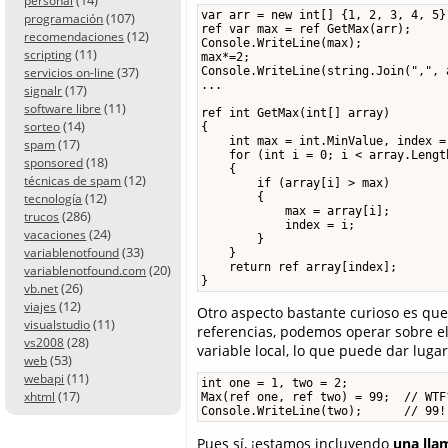
personal
var arr = new int[] {1, 2, 3, 4, 5};
(107)
programación
ref var max = ref GetMax(arr);

(12)
recomendaciones
Console.WriteLine(max);             
(11)
scripting
max*=2;

(37)
Console.WriteLine(string.Join(",", 
servicios on-line
...

(17)
signalr
(11)
software libre
ref int GetMax(int[] array)

(14)
sorteo
{

    int max = int.MinValue, index = 
(17)
spam
    for (int i = 0; i < array.Length
(18)
sponsored
    {

(12)
técnicas de spam
        if (array[i] > max)

(12)
        {

tecnología
            max = array[i];

(286)
trucos
            index = i;

(24)
vacaciones
        }

(33)
variablenotfound
    }

    return ref array[index];

(20)
variablenotfound.com
}
(26)
vb.net
(12)
viajes
Otro aspecto bastante curioso es qu
(11)
visualstudio
referencias, podemos operar sobre el
(28)
vs2008
variable local, lo que puede dar luga
(53)
web
(11)
webapi
int one = 1, two = 2;

(17)
xhtml
Max(ref one, ref two) = 99;  // WTF?
Console.WriteLine(two);      // 99!
Pues sí, ¡estamos incluyendo
una lla