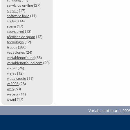
scripting
(37)
servicios on-line
(17)
signalr
(11)
software libre
(14)
sorteo
(17)
spam
(18)
sponsored
(12)
técnicas de spam
(12)
tecnología
(286)
trucos
(24)
vacaciones
(33)
variablenotfound
(20)
variablenotfound.com
(26)
vb.net
(12)
viajes
(11)
visualstudio
(28)
vs2008
(53)
web
(11)
webapi
(17)
xhtml
Variable not found, 2006