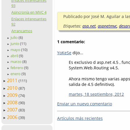
Enlaces interesantes
93
Asincronía en MVC 4
Publicado por
José M. Aguilar
a la
Enlaces interesantes
92
Etiquetas:
asp.net
,
aspnetmvc
,
desar
Arrancamos
julio
(6)
►
1 comentario:
junio
(11)
►
mayo
(10)
►
YoKeSe
dijo...
abril
(9)
►
marzo
(8)
Es exclusivo d asp.net 4.5 , fu
►
febrero
System.Web.Routing v4.5.
(9)
►
enero
(9)
►
Ahora mismo tengo varias apps 
2011
(111)
►
salida de 4.5 definitivo).
2010
(87)
►
martes, 18 septiembre, 2012
2009
(74)
►
2008
(90)
Enviar un nuevo comentario
►
2007
(83)
►
2006
(39)
Artículos más recientes
►