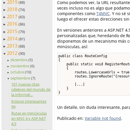
2019
(88)
Como podemos ver, la URL resultante q
►
veces incluso no es algo que podamos
2018
(74)
►
componentes como
T4MVC
. Y no sé 
2017
(83)
►
luego el ofrecer estas direcciones s
2016
(86)
►
En versiones anteriores a ASP.NET 4.
2015
(79)
►
personalizadas que, heredando de
R
2014
(81)
►
disponemos de un mecanismo más có
2013
(88)
minúsculas, así:
►
2012
(90)
▼
public class RouteConfig

diciembre
(5)
{

►
    public static void RegisterRout
noviembre
(6)
►
    {

octubre
(10)
        routes.LowercaseUrls = true;
►
        routes.IgnoreRoute("{resour
septiembre
(7)
▼
101 nuevas citas
        [...]

    }

célebres del mundo de
}
la informát...
Enlaces interesantes
94
Un detalle, sin duda interesante, par
Rutas en minúsculas
Publicado en:
Variable not found
.
en MVC 4 y ASP.NET
4.5