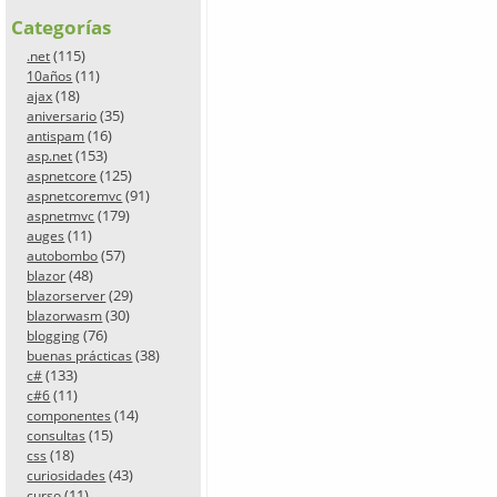
Categorías
(115)
.net
(11)
10años
(18)
ajax
(35)
aniversario
(16)
antispam
(153)
asp.net
(125)
aspnetcore
(91)
aspnetcoremvc
(179)
aspnetmvc
(11)
auges
(57)
autobombo
(48)
blazor
(29)
blazorserver
(30)
blazorwasm
(76)
blogging
(38)
buenas prácticas
(133)
c#
(11)
c#6
(14)
componentes
(15)
consultas
(18)
css
(43)
curiosidades
(11)
curso