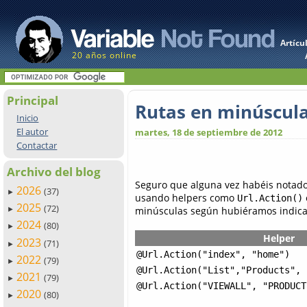
Artícu
20 años online
Principal
Rutas en minúscula
Inicio
El autor
martes, 18 de septiembre de 2012
Contactar
Archivo del blog
Seguro que alguna vez habéis notado
2026
(37)
►
usando helpers como
Url.Action()
2025
(72)
minúsculas según hubiéramos indicad
►
2024
(80)
►
Helper
2023
(71)
►
@Url.Action("index", "home")
2022
(79)
►
@Url.Action("List","Products", 
2021
(79)
►
@Url.Action("VIEWALL", "PRODUCT
2020
(80)
►