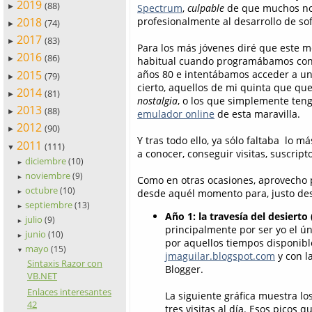
2019
(88)
Spectrum
,
culpable
de que muchos no
►
2018
profesionalmente al desarrollo de so
(74)
►
2017
(83)
►
Para los más jóvenes diré que este m
2016
(86)
habitual cuando programábamos con a
►
2015
años 80 e intentábamos acceder a una
(79)
►
cierto, aquellos de mi quinta que qu
2014
(81)
►
nostalgia
, o los que simplemente teng
2013
(88)
emulador online
de esta maravilla.
►
2012
(90)
►
Y tras todo ello, ya sólo faltaba lo m
2011
(111)
▼
a conocer, conseguir visitas, suscript
diciembre
(10)
►
noviembre
(9)
Como en otras ocasiones, aprovecho 
►
octubre
(10)
desde aquél momento para, justo des
►
septiembre
(13)
►
Año 1: la travesía del desiert
julio
(9)
►
principalmente por ser yo el ún
junio
(10)
►
por aquellos tiempos disponible
mayo
(15)
▼
jmaguilar.blogspot.com
y con l
Sintaxis Razor con
Blogger.
VB.NET
Enlaces interesantes
La siguiente gráfica muestra l
42
tres visitas al día. Esos pico