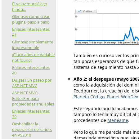
El veloz murciélago
hindú…
Glimpse: cómo crear
plugins, paso a paso
Enlaces interesantes
41
Glimpse: simplemente
imprescindible
¡Cinco años de Variable
También es curioso ver los prim
not found!
tan pocas esperanzas de que fu
sistema de seguimiento hasta 20
Enlaces interesantes
40
Año 2: el despegue (mayo 200
[Auges] Un paseo por
como la adquisición del domin
ASP.NET MVC
Feedburner, la creación del di
ASP.NET MVC:
Planeta Código
,
Planet WebDev
EditorFor para
propiedades anulables
Este segundo año lo acabamos c
Enlaces interesantes
tampoco lo tenía muy difícil al 
39
procedentes de
Menéame
.
Deshabilitar la
depuración de scripts
Pero lo que me parecía más inc
en VS2010
demasiada atención y que, sin 