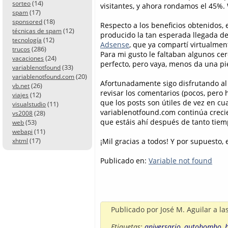
(14)
sorteo
visitantes, y ahora rondamos el 45%.
(17)
spam
(18)
sponsored
Respecto a los beneficios obtenidos, 
(12)
técnicas de spam
producido la tan esperada llegada d
(12)
tecnología
Adsense
, que ya compartí virtualment
(286)
trucos
Para mi gusto le faltaban algunos ce
(24)
vacaciones
perfecto, pero vaya, menos da una p
(33)
variablenotfound
(20)
variablenotfound.com
Afortunadamente sigo disfrutando al e
(26)
vb.net
revisar los comentarios (pocos, pero 
(12)
viajes
que los posts son útiles de vez en c
(11)
visualstudio
variablenotfound.com continúa creci
(28)
vs2008
que estáis ahí después de tanto tiem
(53)
web
(11)
webapi
(17)
¡Mil gracias a todos! Y por supuesto,
xhtml
Publicado en:
Variable not found
Publicado por
José M. Aguilar
a la
Etiquetas:
aniversario
,
autobombo
,