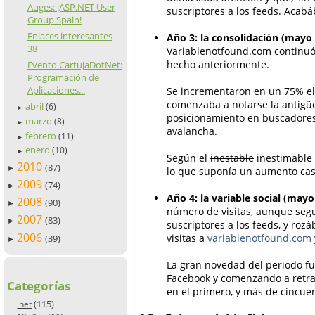
Auges: ¡ASP.NET User
suscriptores a los feeds. Acab
Group Spain!
Enlaces interesantes
Año 3: la consolidación (mayo
38
Variablenotfound.com continuó
hecho anteriormente.
Evento CartujaDotNet:
Programación de
Aplicaciones...
Se incrementaron en un 75% el
comenzaba a notarse la antigüe
abril
(6)
►
posicionamiento en buscadores,
marzo
(8)
►
avalancha.
febrero
(11)
►
enero
(10)
►
Según el
inestable
inestimable
2010
(87)
►
lo que suponía un aumento casi
2009
(74)
►
Año 4: la variable social (may
2008
(90)
►
número de visitas, aunque seg
2007
(83)
►
suscriptores a los feeds, y ro
2006
visitas a
variablenotfound.com
(39)
►
La gran novedad del periodo fu
Facebook y comenzando a retra
Categorías
en el primero, y más de cincue
(115)
.net