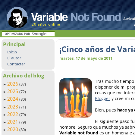
Artícu
20 años online
Principal
¡Cinco años de Vari
Inicio
El autor
martes, 17 de mayo de 2011
Contactar
Archivo del blog
Tras mucho tiempo 
2026
(37)
►
disponer de mi prop
2025
(72)
cosas que me intere
►
Blogger
y creé mi c
2024
(80)
►
2023
(71)
►
Bien, pues
hace ya 
2022
(79)
►
El siguiente paso f
2021
(79)
►
nombre. Seguro que muchos ya sabré
2020
(80)
►
Variable not found
es un homenaje a 