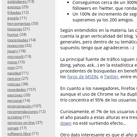
(13)
estándares
Conseguimos cerca de un 300%
(25)
eventos
followers en Twitter, que rond
(12)
frikadas
Un 100% de incremento de seg
(11)
google
superamos ya los 200 amigos.
(33)
herramientas
(21)
historias
Según entendidos en la materia, las c
(24)
humor
cuenta la gran verticalidad del blog.
(14)
inocentadas
generales, pero dentro de su temática
(32)
javascript
supuesto, tengo que agradeceros :-)
(18)
jquery
(13)
microsoft
La principal fuente de tráfico sigue
(15)
mono
(bing, yahoo, ask...) en la estadística 
(21)
mvp
procedentes de búsquedas en benefici
(11)
navidad
los
foros de MSDN
, o
Twitter
, entre m
(27)
netcore
(38)
noticias
En cuanto a los navegadores, Firefox
(157)
novedades
aunque el uso de Chrome se ha duplic
(20)
patrones
trío concentra el 95% de los usuarios
(14)
personal
(107)
programación
Curiosamente, el 7% de los usuarios q
(12)
recomendaciones
(11)
el año pasado a estas alturas era t
scripting
(37)
down
no esté surtiendo efecto…
servicios on-line
(17)
signalr
(11)
software libre
Otro dato interesante es que el año 