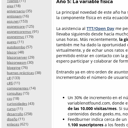
(11)
Año 5: La variable física
10años
(18)
ajax
(35)
aniversario
La principal novedad de este año ha 
(16)
antispam
la componente física en esta ecuació
(153)
asp.net
(125)
aspnetcore
La asistencia al
TTT/Open Day
me per
(91)
aspnetcoremvc
llevaba siguiendo desde hacía mucho 
(179)
aspnetmvc
unas horas. Más recientemente,
la g
(11)
auges
también me ha dado la oportunidad d
(57)
autobombo
virtualmente, y de echar unos ratos 
(48)
blazor
permitido entrar en contacto con la 
(29)
blazorserver
espero participar y colaborar de form
(30)
blazorwasm
(76)
blogging
Entrando ya en otro orden de asunto
(38)
buenas prácticas
incrementando el número de usuarios
(133)
c#
(11)
c#6
(14)
componentes
(15)
consultas
Un 30% de incremento en el núm
(18)
css
variablenotfound.com, donde e
(43)
curiosidades
de las 10.000 visitas/mes
. Si 
(11)
curso
(258)
contenidos desde geeks.ms, n
desarrollo
(11)
Feedburner indica cerca de un
diseño
(621)
enlaces
1.100 suscriptores
a los feeds d