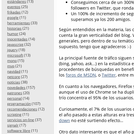
(13)
estándares
Conseguimos cerca de un 300%
(25)
eventos
followers en Twitter, que rond
(12)
frikadas
Un 100% de incremento de seg
(11)
google
superamos ya los 200 amigos.
(33)
herramientas
(21)
historias
Según entendidos en la materia, las c
(24)
humor
cuenta la gran verticalidad del blog.
(14)
inocentadas
generales, pero dentro de su temática
(32)
javascript
supuesto, tengo que agradeceros :-)
(18)
jquery
(13)
microsoft
La principal fuente de tráfico sigue
(15)
mono
(bing, yahoo, ask...) en la estadística 
(21)
mvp
procedentes de búsquedas en benefici
(11)
navidad
los
foros de MSDN
, o
Twitter
, entre m
(27)
netcore
(38)
noticias
En cuanto a los navegadores, Firefox
(157)
novedades
aunque el uso de Chrome se ha duplic
(20)
patrones
trío concentra el 95% de los usuarios
(14)
personal
(107)
programación
Curiosamente, el 7% de los usuarios q
(12)
recomendaciones
(11)
el año pasado a estas alturas era t
scripting
(37)
down
no esté surtiendo efecto…
servicios on-line
(17)
signalr
(11)
software libre
Otro dato interesante es que el año 