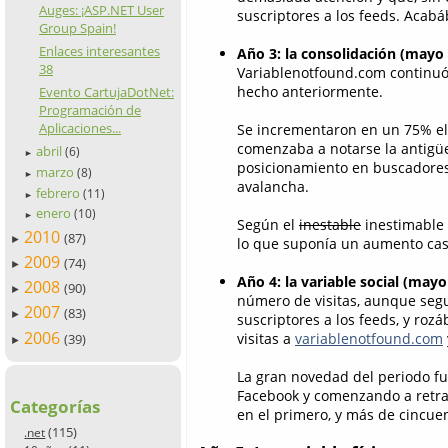
Auges: ¡ASP.NET User
suscriptores a los feeds. Acab
Group Spain!
Enlaces interesantes
Año 3: la consolidación (mayo
38
Variablenotfound.com continuó
hecho anteriormente.
Evento CartujaDotNet:
Programación de
Aplicaciones...
Se incrementaron en un 75% el
comenzaba a notarse la antigüe
abril
(6)
►
posicionamiento en buscadores,
marzo
(8)
►
avalancha.
febrero
(11)
►
enero
(10)
►
Según el
inestable
inestimable
2010
(87)
►
lo que suponía un aumento casi
2009
(74)
►
Año 4: la variable social (may
2008
(90)
►
número de visitas, aunque seg
2007
(83)
►
suscriptores a los feeds, y ro
2006
visitas a
variablenotfound.com
(39)
►
La gran novedad del periodo fu
Facebook y comenzando a retra
Categorías
en el primero, y más de cincue
(115)
.net