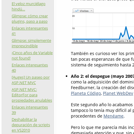
El veloz murciélago
hindú…
Glimpse: cómo crear
plugins, paso a paso
Enlaces interesantes
41
Glimpse: simplemente
imprescindible
¡Cinco años de Variable
También es curioso ver los prim
not found!
tan pocas esperanzas de que fu
sistema de seguimiento hasta 20
Enlaces interesantes
40
Año 2: el despegue (mayo 200
[Auges] Un paseo por
como la adquisición del domin
ASP.NET MVC
Feedburner, la creación del di
ASP.NET MVC:
Planeta Código
,
Planet WebDev
EditorFor para
propiedades anulables
Este segundo año lo acabamos c
Enlaces interesantes
tampoco lo tenía muy difícil al 
39
procedentes de
Menéame
.
Deshabilitar la
depuración de scripts
Pero lo que me parecía más inc
en VS2010
demasiada atención y que, sin 