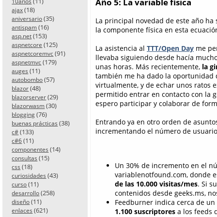
(11)
Año 5: La variable física
10años
(18)
ajax
(35)
aniversario
La principal novedad de este año ha 
(16)
antispam
la componente física en esta ecuació
(153)
asp.net
(125)
aspnetcore
La asistencia al
TTT/Open Day
me per
(91)
aspnetcoremvc
llevaba siguiendo desde hacía mucho 
(179)
aspnetmvc
unas horas. Más recientemente,
la g
(11)
auges
también me ha dado la oportunidad d
(57)
autobombo
virtualmente, y de echar unos ratos 
(48)
blazor
permitido entrar en contacto con la 
(29)
blazorserver
espero participar y colaborar de form
(30)
blazorwasm
(76)
blogging
Entrando ya en otro orden de asunto
(38)
buenas prácticas
incrementando el número de usuarios
(133)
c#
(11)
c#6
(14)
componentes
(15)
consultas
Un 30% de incremento en el núm
(18)
css
variablenotfound.com, donde e
(43)
curiosidades
de las 10.000 visitas/mes
. Si 
(11)
curso
(258)
contenidos desde geeks.ms, n
desarrollo
(11)
Feedburner indica cerca de un
diseño
(621)
enlaces
1.100 suscriptores
a los feeds d