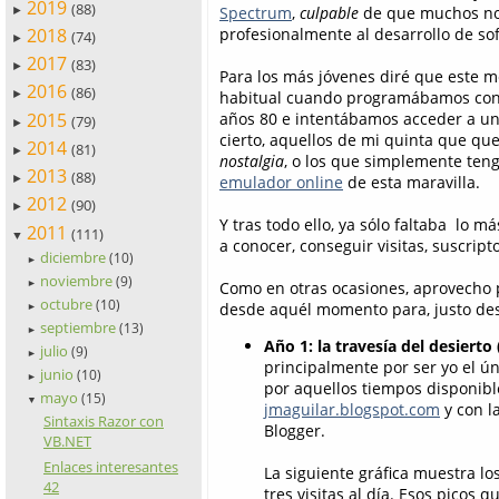
2019
(88)
Spectrum
,
culpable
de que muchos no
►
2018
profesionalmente al desarrollo de so
(74)
►
2017
(83)
►
Para los más jóvenes diré que este m
2016
(86)
habitual cuando programábamos con a
►
2015
años 80 e intentábamos acceder a una
(79)
►
cierto, aquellos de mi quinta que qu
2014
(81)
►
nostalgia
, o los que simplemente teng
2013
(88)
emulador online
de esta maravilla.
►
2012
(90)
►
Y tras todo ello, ya sólo faltaba lo m
2011
(111)
▼
a conocer, conseguir visitas, suscript
diciembre
(10)
►
noviembre
(9)
Como en otras ocasiones, aprovecho 
►
octubre
(10)
desde aquél momento para, justo des
►
septiembre
(13)
►
Año 1: la travesía del desiert
julio
(9)
►
principalmente por ser yo el ún
junio
(10)
►
por aquellos tiempos disponible
mayo
(15)
▼
jmaguilar.blogspot.com
y con l
Sintaxis Razor con
Blogger.
VB.NET
Enlaces interesantes
La siguiente gráfica muestra l
42
tres visitas al día. Esos pico