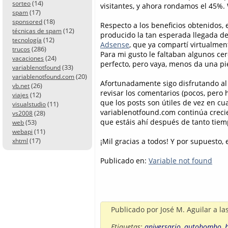
(14)
sorteo
visitantes, y ahora rondamos el 45%.
(17)
spam
(18)
sponsored
Respecto a los beneficios obtenidos, 
(12)
técnicas de spam
producido la tan esperada llegada d
(12)
tecnología
Adsense
, que ya compartí virtualment
(286)
trucos
Para mi gusto le faltaban algunos ce
(24)
vacaciones
perfecto, pero vaya, menos da una p
(33)
variablenotfound
(20)
variablenotfound.com
Afortunadamente sigo disfrutando al e
(26)
vb.net
revisar los comentarios (pocos, pero 
(12)
viajes
que los posts son útiles de vez en c
(11)
visualstudio
variablenotfound.com continúa creci
(28)
vs2008
que estáis ahí después de tanto tiem
(53)
web
(11)
webapi
(17)
¡Mil gracias a todos! Y por supuesto,
xhtml
Publicado en:
Variable not found
Publicado por
José M. Aguilar
a la
Etiquetas:
aniversario
,
autobombo
,