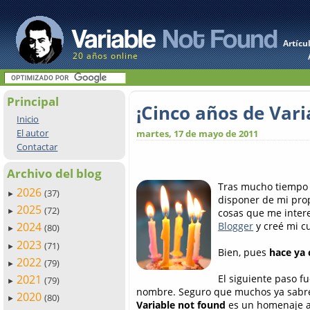
Artícu
20 años online
Principal
¡Cinco años de Vari
Inicio
El autor
martes, 17 de mayo de 2011
Contactar
Archivo del blog
Tras mucho tiempo 
2026
(37)
►
disponer de mi prop
2025
(72)
cosas que me intere
►
Blogger
y creé mi c
2024
(80)
►
2023
(71)
►
Bien, pues
hace ya 
2022
(79)
►
El siguiente paso f
2021
(79)
►
nombre. Seguro que muchos ya sabré
2020
(80)
►
Variable not found
es un homenaje a 