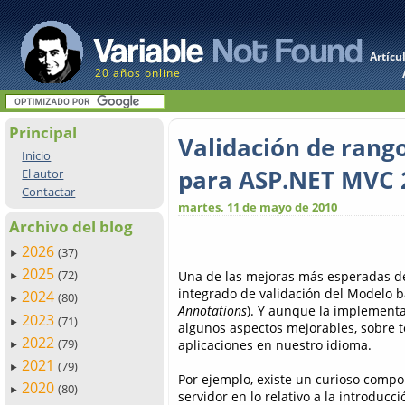
Artícu
20 años online
Principal
Validación de rango
Inicio
para ASP.NET MVC 
El autor
Contactar
martes, 11 de mayo de 2010
Archivo del blog
2026
(37)
►
2025
(72)
Una de las mejoras más esperadas de
►
integrado de validación del Modelo b
2024
(80)
►
Annotations
). Y aunque la implement
2023
(71)
►
algunos aspectos mejorables, sobre 
2022
(79)
aplicaciones en nuestro idioma.
►
2021
(79)
►
Por ejemplo, existe un curioso compo
2020
(80)
►
servidor en lo relativo a la introduc