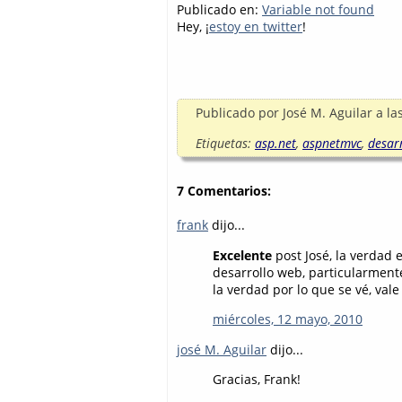
Publicado en:
Variable not found
Hey, ¡
estoy en twitter
!
Publicado por
José M. Aguilar
a la
Etiquetas:
asp.net
,
aspnetmvc
,
desar
7 Comentarios:
frank
dijo...
Excelente
post José, la verdad 
desarrollo web, particularment
la verdad por lo que se vé, val
miércoles, 12 mayo, 2010
josé M. Aguilar
dijo...
Gracias, Frank!