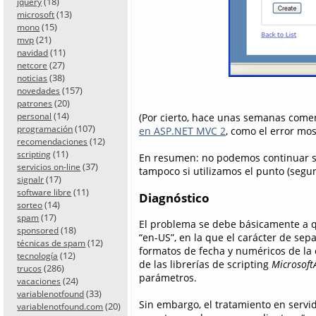
(18)
jquery
(13)
microsoft
(15)
mono
(21)
mvp
(11)
navidad
(27)
netcore
(38)
noticias
(157)
novedades
(20)
patrones
(14)
(Por cierto, hace unas semanas com
personal
(107)
programación
en ASP.NET MVC 2
, como el error mos
(12)
recomendaciones
(11)
scripting
En resumen: no podemos continuar si
(37)
servicios on-line
tampoco si utilizamos el punto (segun
(17)
signalr
(11)
software libre
Diagnóstico
(14)
sorteo
(17)
spam
El problema se debe básicamente a qu
(18)
sponsored
“en-US”, en la que el carácter de sepa
(12)
técnicas de spam
formatos de fecha y numéricos de la 
(12)
tecnología
de las librerías de scripting
Microsoft
(286)
trucos
parámetros.
(24)
vacaciones
(33)
variablenotfound
Sin embargo, el tratamiento en servido
(20)
variablenotfound.com