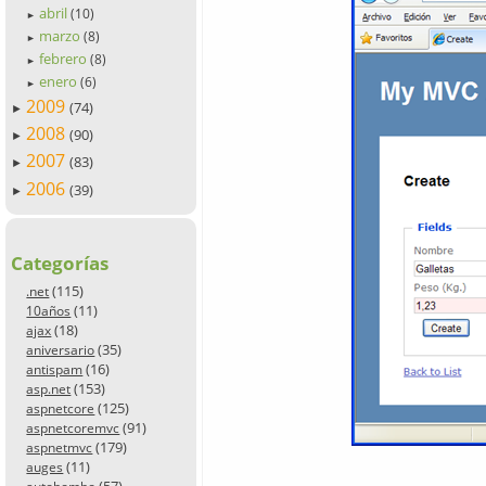
abril
(10)
►
marzo
(8)
►
febrero
(8)
►
enero
(6)
►
2009
(74)
►
2008
(90)
►
2007
(83)
►
2006
(39)
►
Categorías
(115)
.net
(11)
10años
(18)
ajax
(35)
aniversario
(16)
antispam
(153)
asp.net
(125)
aspnetcore
(91)
aspnetcoremvc
(179)
aspnetmvc
(11)
auges
(57)