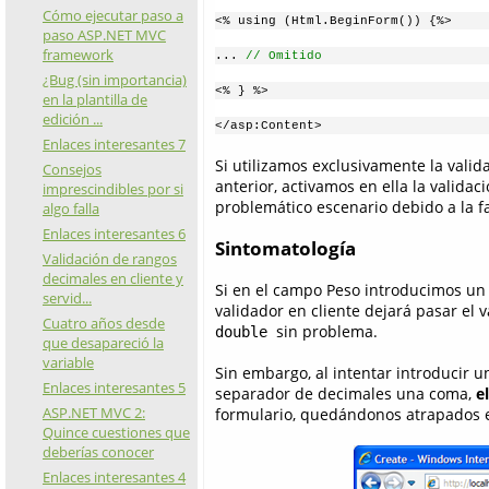
Cómo ejecutar paso a
<% using (Html.BeginForm()) {%>
paso ASP.NET MVC
framework
... 
// Omitido
¿Bug (sin importancia)
<% } %>
en la plantilla de
edición ...
</asp:Content>
Enlaces interesantes 7
Si utilizamos exclusivamente la valid
Consejos
anterior, activamos en ella la valida
imprescindibles por si
problemático escenario debido a la fal
algo falla
Enlaces interesantes 6
Sintomatología
Validación de rangos
decimales en cliente y
Si en el campo Peso introducimos un 
servid...
validador en cliente dejará pasar el v
Cuatro años desde
sin problema.
double
que desapareció la
variable
Sin embargo, al intentar introducir u
Enlaces interesantes 5
separador de decimales una coma,
e
ASP.NET MVC 2:
formulario, quedándonos atrapados e
Quince cuestiones que
deberías conocer
Enlaces interesantes 4