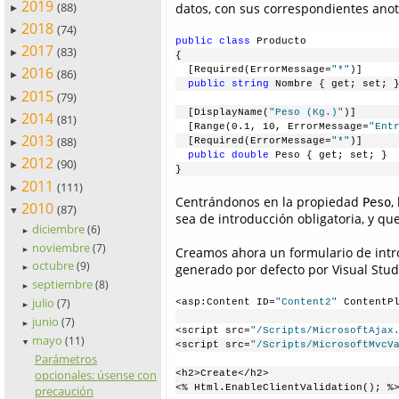
2019
(88)
datos, con sus correspondientes anot
►
2018
(74)
►
public
class
 Producto
2017
(83)
►
{
2016
  [Required(ErrorMessage=
"*"
)]
(86)
►
  public
string
 Nombre { get; set; 
2015
(79)
►
  [DisplayName(
"Peso (Kg.)"
)]
2014
(81)
►
  [Range(0.1, 10, ErrorMessage=
"Ent
2013
(88)
  [Required(ErrorMessage=
"*"
)]
►
  public
double
 Peso { get; set; }
2012
(90)
►
}
2011
(111)
►
Centrándonos en la propiedad
,
Peso
2010
(87)
▼
sea de introducción obligatoria, y qu
diciembre
(6)
►
noviembre
(7)
Creamos ahora un formulario de intr
►
octubre
(9)
generado por defecto por Visual Studi
►
septiembre
(8)
►
julio
<asp:Content ID=
"Content2"
 ContentP
(7)
►
junio
(7)
►
<script src=
"/Scripts/MicrosoftAjax
mayo
(11)
▼
<script src=
"/Scripts/MicrosoftMvcV
Parámetros
opcionales: úsense con
<h2>Create</h2>
<% Html.EnableClientValidation(); %
precaución