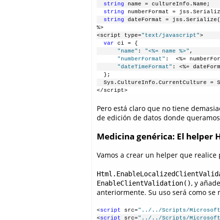
  string
 name = cultureInfo.Name;
  string
 numberFormat = jss.Seriali
  string
 dateFormat = jss.Serialize
%>
<script type=
"text/javascript"
>
  var
 ci = {
      "name"
: 
"<%= name %>"
,
      "numberFormat"
:  <%= numberFo
      "dateTimeFormat"
: <%= dateFor
  };    
  Sys.CultureInfo.CurrentCulture = 
</script>
Pero está claro que no tiene demasiado
de edición de datos donde queramos a
Medicina genérica: El helper 
Vamos a crear un helper que realice p
Html.EnableLocalizedClientValid
, y añad
EnableClientValidation()
anteriormente. Su uso será como se 
<
script
 src=
"../../Scripts/Microsof
<
script
 src=
"../../Scripts/Microsof