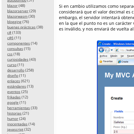
autobombo
(48)
Si en cambio utilizamos como separado
blazor
(29)
blazorserver
considerará que el valor decimal es co
(30)
blazorwasm
embargo, el servidor intentará obtene
(76)
blogging
en la que el punto no es un carácter 
(38)
buenas prácticas
es inválido, y nos enviará de vuelta a
(133)
c#
(11)
c#6
(14)
componentes
(15)
consultas
(18)
css
(43)
curiosidades
(11)
curso
(258)
desarrollo
(11)
diseño
(621)
enlaces
(13)
estándares
(25)
eventos
(12)
frikadas
(11)
google
(33)
herramientas
(21)
historias
(24)
humor
(14)
inocentadas
(32)
javascript