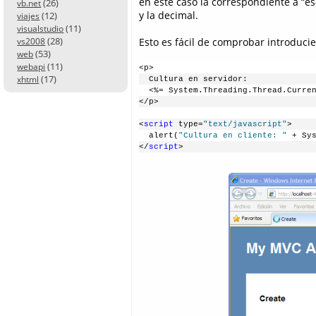
en este caso la correspondiente a “es
(26)
vb.net
y la decimal.
(12)
viajes
(11)
visualstudio
(28)
Esto es fácil de comprobar introducien
vs2008
(53)
web
(11)
webapi
<p>
(17)
xhtml
  Cultura en servidor:
  <%= System.Threading.Thread.Curre
</p>
<
script
 type=
"text/javascript"
>
  alert(
"Cultura en cliente: "
 + Sy
</
script
>