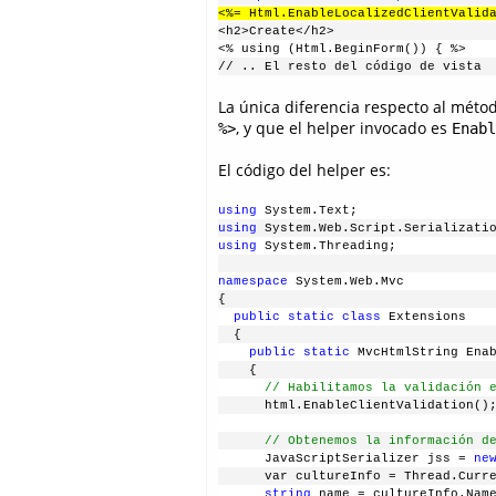
<%= Html.EnableLocalizedClientValid
<h2>Create</h2>
<% using (Html.BeginForm()) { %>
// .. El resto del código de vista
La única diferencia respecto al méto
, y que el helper invocado es
%>
Enabl
El código del helper es:
using
 System.Text;
using
 System.Web.Script.Serializati
using
 System.Threading;
namespace
 System.Web.Mvc
{
  public
static
class
 Extensions
  {
    public
static
 MvcHtmlString Ena
    {
      // Habilitamos la validación 
      html.EnableClientValidation()
      // Obtenemos la información d
      JavaScriptSerializer jss = 
ne
      var cultureInfo = Thread.Curr
      string
 name = cultureInfo.Nam