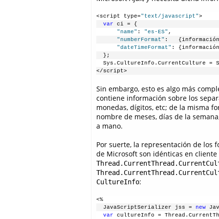
<script type=
"text/javascript"
>
  var
 ci = {
      "name"
: 
"es-ES"
,
      "numberFormat"
:   {informació
      "dateTimeFormat"
: {informació
  };
  Sys.CultureInfo.CurrentCulture = 
</script>
Sin embargo, esto es algo más comple
contiene información sobre los separ
monedas, dígitos, etc; de la misma fo
nombre de meses, días de la semana,
a mano.
Por suerte, la representación de los 
de Microsoft son idénticas en cliente
Thread.CurrentThread.CurrentCul
Thread.CurrentThread.CurrentCul
:
CultureInfo
<%
  JavaScriptSerializer jss = 
new
 Ja
  var
 cultureInfo = Thread.CurrentT