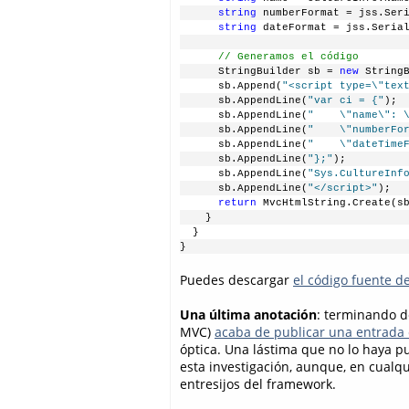
      string
 numberFormat = jss.Ser
      string
 dateFormat = jss.Seria
      // Generamos el código
      StringBuilder sb = 
new
 String
      sb.Append(
"<script type=\"tex
      sb.AppendLine(
"var ci = {"
);
      sb.AppendLine(
"    \"name\": 
      sb.AppendLine(
"    \"numberFo
      sb.AppendLine(
"    \"dateTime
      sb.AppendLine(
"};"
);
      sb.AppendLine(
"Sys.CultureInf
      sb.AppendLine(
"</script>"
);
      return
 MvcHtmlString.Create(s
    }
  }
}
Puedes descargar
el código fuente d
Una última anotación
: terminando d
MVC)
acaba de publicar una entrad
óptica. Una lástima que no lo haya p
esta investigación, aunque, en cualq
entresijos del framework.