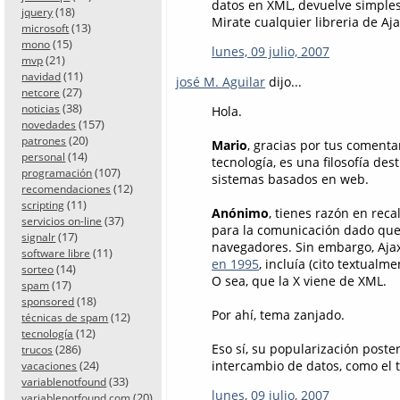
datos en XML, devuelve simples
(18)
jquery
Mirate cualquier libreria de Aja
(13)
microsoft
(15)
mono
lunes, 09 julio, 2007
(21)
mvp
(11)
navidad
josé M. Aguilar
dijo...
(27)
netcore
(38)
noticias
Hola.
(157)
novedades
(20)
patrones
Mario
, gracias por tus coment
(14)
personal
tecnología, es una filosofía de
(107)
programación
sistemas basados en web.
(12)
recomendaciones
(11)
scripting
Anónimo
, tienes razón en reca
(37)
servicios on-line
para la comunicación dado que 
(17)
signalr
navegadores. Sin embargo, Ajax,
(11)
software libre
en 1995
, incluía (cito textual
(14)
sorteo
O sea, que la X viene de XML.
(17)
spam
(18)
sponsored
Por ahí, tema zanjado.
(12)
técnicas de spam
(12)
tecnología
Eso sí, su popularización poste
(286)
trucos
(24)
intercambio de datos, como el 
vacaciones
(33)
variablenotfound
lunes, 09 julio, 2007
(20)
variablenotfound.com