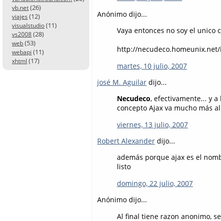
(26)
vb.net
Anónimo dijo...
(12)
viajes
(11)
visualstudio
Vaya entonces no soy el unico c
(28)
vs2008
(53)
web
http://necudeco.homeunix.net/i
(11)
webapi
(17)
xhtml
martes, 10 julio, 2007
josé M. Aguilar
dijo...
Necudeco
, efectivamente... y a
concepto Ajax va mucho más al
viernes, 13 julio, 2007
Robert Alexander
dijo...
además porque ajax es el nombr
listo
domingo, 22 julio, 2007
Anónimo dijo...
Al final tiene razon anonimo, s