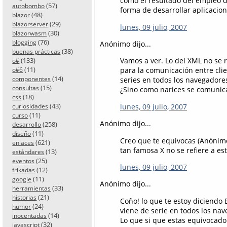
como el resultado del empleo d
(57)
autobombo
forma de desarrollar aplicacio
(48)
blazor
(29)
blazorserver
lunes, 09 julio, 2007
(30)
blazorwasm
(76)
blogging
Anónimo dijo...
(38)
buenas prácticas
(133)
Vamos a ver. Lo del XML no se 
c#
(11)
para la comunicación entre clie
c#6
(14)
componentes
series en todos los navegador
(15)
consultas
¿Sino como narices se comunica
(18)
css
(43)
lunes, 09 julio, 2007
curiosidades
(11)
curso
Anónimo dijo...
(258)
desarrollo
(11)
diseño
Creo que te equivocas (Anónimo)
(621)
enlaces
tan famosa X no se refiere a est
(13)
estándares
(25)
eventos
lunes, 09 julio, 2007
(12)
frikadas
(11)
google
Anónimo dijo...
(33)
herramientas
(21)
historias
Coño! lo que te estoy diciendo
(24)
humor
viene de serie en todos los na
(14)
inocentadas
Lo que si que estas equivocado 
(32)
javascript