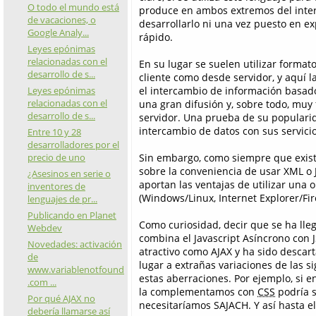
O todo el mundo está
produce en ambos extremos del interc
de vacaciones, o
desarrollarlo ni una vez puesto en e
Google Analy...
rápido.
Leyes epónimas
relacionadas con el
En su lugar se suelen utilizar forma
desarrollo de s...
cliente como desde servidor, y aquí la
Leyes epónimas
el intercambio de información basado
relacionadas con el
una gran difusión y, sobre todo, muy
desarrollo de s...
servidor. Una prueba de su populari
intercambio de datos con sus servic
Entre 10 y 28
desarrolladores por el
precio de uno
Sin embargo, como siempre que exist
sobre la conveniencia de usar XML o 
¿Asesinos en serie o
aportan las ventajas de utilizar una 
inventores de
(Windows/Linux, Internet Explorer/Fir
lenguajes de pr...
Publicando en Planet
Como curiosidad, decir que se ha lleg
Webdev
combina el Javascript Asíncrono con JS
Novedades: activación
atractivo como AJAX y ha sido descar
de
lugar a extrañas variaciones de las 
www.variablenotfound
estas aberraciones. Por ejemplo, si 
.com ...
la complementamos con
CSS
podría s
Por qué AJAX no
necesitaríamos SAJACH. Y así hasta el 
debería llamarse así