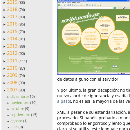
2019
(88)
►
2018
(74)
►
2017
(83)
►
2016
(86)
►
2015
(79)
►
2014
(81)
►
2013
(88)
►
2012
(90)
►
2011
(111)
►
2010
(87)
►
2009
(74)
►
de datos alguno con el servidor.
2008
(90)
►
2007
Y por último, la gran decepción: no 
(83)
▼
nuevo alarde de ignorancia y osadía 
diciembre
(10)
►
a paso
), no es así la mayoría de las v
noviembre
(10)
►
octubre
(9)
►
XML, a pesar de su estandarización, i
septiembre
(15)
►
procesado. Si habéis probado a ma
agosto
(1)
►
comprobado lo engorroso y lento que 
julio
(9)
▼
claro, si se utiliza este lenguaje pa