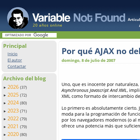
Artícu
20 años online
Principal
Por qué AJAX no de
Inicio
El autor
domingo, 8 de julio de 2007
Contactar
Archivo del blog
Uno, que es inocente por naturaleza,
2026
(37)
►
Asynchronous Javascript And XML
, impl
2025
(72)
XML como formato de intercambio de
►
2024
(80)
►
Lo primero es absolutamente cierto. J
2023
(71)
►
moda para la programación de funcio
2022
(79)
por los navegadores modernos (o al 
►
ofrece una potencia más que suficien
2021
(79)
►
2020
(80)
►