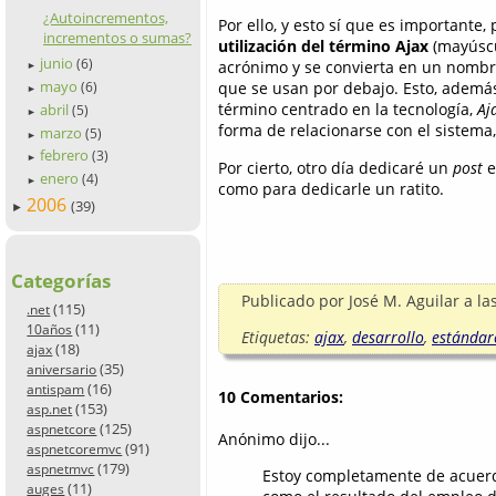
¿Autoincrementos,
Por ello, y esto sí que es importante
incrementos o sumas?
utilización del término Ajax
(mayúscul
junio
(6)
acrónimo y se convierta en un nombre 
►
mayo
que se usan por debajo. Esto, además
(6)
►
término centrado en la tecnología,
Aj
abril
(5)
►
forma de relacionarse con el sistema
marzo
(5)
►
febrero
(3)
►
Por cierto, otro día dedicaré un
post
e
enero
(4)
►
como para dedicarle un ratito.
2006
(39)
►
Categorías
Publicado por
José M. Aguilar
a la
(115)
.net
(11)
10años
Etiquetas:
ajax
,
desarrollo
,
estándar
(18)
ajax
(35)
aniversario
(16)
antispam
10 Comentarios:
(153)
asp.net
(125)
aspnetcore
Anónimo dijo...
(91)
aspnetcoremvc
(179)
aspnetmvc
Estoy completamente de acuerdo
(11)
auges